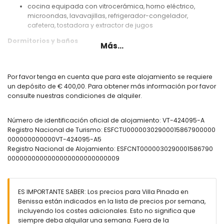
cocina equipada con vitrocerámica, horno eléctrico,
microondas, lavavajillas, refrigerador-congelador,
cafetera, tostadora y extractor de jugos
Dormitorios y baños
Más...
dormitorio con aire acondicionado, cama doble y
televisión
dormitorio con aire acondicionado y 2 camas individuales
Por favor tenga en cuenta que para este alojamiento se requiere
baño con lavabo, bañera/ducha y wc
un depósito de € 400,00. Para obtener más información por favor
baño con lavabo, ducha y wc
consulte nuestras condiciones de alquiler.
Exterior de la villa
Número de identificación oficial de alojamiento: VT-424095-A
parcela cerrada
Registro Nacional de Turismo: ESFCTU00000302900015867900000
piscina privada de 8m x 4m
000000000000VT-424095-A5
jardín con grava, árboles y muebles de jardín con
Registro Nacional de Alojamiento: ESFCNT0000030290001586790
tumbonas
0000000000000000000000000009
2 terrazas, de las cuales 1 está cubierta
barbacoa
ducha exterior
zona de estar exterior y zona de comedor exterior
ES IMPORTANTE SABER: Los precios para Villa Pinada en
2 plazas de aparcamiento privado
Benissa están indicados en la lista de precios por semana,
incluyendo los costes adicionales. Esto no significa que
Más información
siempre deba alquilar una semana. Fuera de la