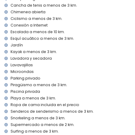
en Benissa, Costa Blanca
Cancha de tenis a menos de 3 km.
discoteca, bar, paseo (Camino Ecológico Benissa) y
Chimenea abierta
parque de atracciones (Family Park Calpe & Moraira) (a
Ciclismo a menos de 3 km.
menos de 5 kilómetros de la casa)
Conexión a Internet
parque temático (Terra Mítica), zoológico (Terra Natura,
Mundo Mar), parque acuático (Aqualandia y Aqua Natura)
Escalada a menos de 10 km.
(a menos de 10 kilómetros de la casa)
Esquí acuático a menos de 3 km.
Jardín
Lugares de interés y cultura en Benissa, Costa Blanca
Kayak a menos de 3 km.
ruina (Baños de la Reina Calpe) (a menos de 5 kilómetros
Lavadora y secadora
del alojamiento)
Lavavajillas
castillo (Moraira, Cap d'Or) y edificio arquitectónico
Microondas
(Catedral La Marina Benissa) (a menos de 10 kilómetros del
Parking privado
alojamiento)
Piragüismo a menos de 3 km.
Deportes
Piscina privada
tenis, golf (San Jaime), senderismo, ciclismo, piragüismo,
Playa a menos de 3 km.
kayak, buceo, snorkel, surf, windsurf y esquí acuático (a
Ropa de cama incluida en el precio
menos de 5 kilómetros de la villa)
Senderos de senderismo a menos de 3 km.
equitación y escalada (a menos de 10 kilómetros de la
Snorkeling a menos de 3 km.
villa)
Supermercado a menos de 2 km.
Surfing a menos de 3 km.