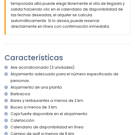
pueblo más cercano: Calpe (a menos de 5 kilómetros de
temporada alta puede elegir libremente el día de llegada y
la villa)
salida haciendo clic en el calendario de disponibilidad de
playa más cercana: La Fustera (a menos de 3 kilómetros
las fechas deseadas, el alquiler se calcula
de la villa)
automáticamente. Si lo desea, puede reservar
puerto más cercano: Puerto Deportivo Les Bassetes (a
directamente en línea con confirmación inmediata.
menos de 4 kilómetros de la villa)
aeropuerto más cercano: Alicante (a menos de 100
kilómetros de la villa)
segundo aeropuerto más cercano: Valencia (> 100
Características
kilómetros)
no se permiten mascotas
El alojamiento es muy adecuado para familias con niños
Aire acondicionado (3 unidades)
Alojamiento adecuado para el número especificado de
Instalaciones y servicios incluidos en el precio de alquiler
personas.
de la villa
Alojamiento de una planta.
internet (WiFi)
Barbacoa
aspiradora y plancha con tabla de planchar
Bares y restaurantes a menos de 2 km.
ropa de cama y toallas
Buceo a menos de 3 km.
Instalaciones y servicios con cargo adicional
Caja fuerte disponible en el alojamiento
calefacción central y aire acondicionado
Calefacción
Calendario de disponibilidad en línea
Entretenimiento y actividades de ocio para sus vacaciones
Campo de golf a menos de 5 km.