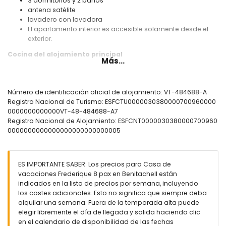
3 dormitorios y 2 baños
antena satélite
lavadero con lavadora
El apartamento interior es accesible solamente desde el
exterior.
Cocina del alojamiento principal
Más...
cocina con placa eléctrica, horno eléctrico, microondas,
lavavajillas, frigorífico con congelador, cafetera, hervidor
eléctrico, batidora, tostadora y exprimidor
Número de identificación oficial de alojamiento: VT-484688-A
Registro Nacional de Turismo: ESFCTU0000030380000700960000
Dormitorios y baños del alojamiento principal
0000000000000VT-48-484688-A7
2 dormitorios con aire acondicionado, cada uno con
Registro Nacional de Alojamiento: ESFCNT0000030380000700960
cama doble
0000000000000000000000000005
dormitorio con 2 camas individuales
baño con lavabo individual, bañera/ducha combinada,
ducha, bidé y aseo
ES IMPORTANTE SABER: Los precios para Casa de
baño con doble lavabo, bañera, ducha y aseo
vacaciones Frederique 8 pax en Benitachell están
Interior del apartamento interior
indicados en la lista de precios por semana, incluyendo
los costes adicionales. Esto no significa que siempre deba
dormitorio con aire acondicionado y cama doble
alquilar una semana. Fuera de la temporada alta puede
baño con lavabo individual, ducha y aseo
elegir libremente el día de llegada y salida haciendo clic
en el calendario de disponibilidad de las fechas
Exterior de esta casa de vacaciones