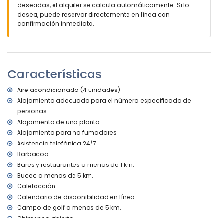
deseadas, el alquiler se calcula automáticamente. Si lo
parcela vallada
desea, puede reservar directamente en línea con
piscina privada de 10m x 5m y 2m de profundidad
confirmación inmediata.
hermoso jardín con césped, árboles y mobiliario de jardín
con tumbonas
3 terrazas cubiertas
barbacoa
ducha exterior
Características
zona de estar exterior y zona de comedor exterior
2 plazas de aparcamiento privadas
Aire acondicionado (4 unidades)
Más información
Alojamiento adecuado para el número especificado de
personas.
pueblo más cercano: Xàbia (a menos de 5 kilómetros de
Alojamiento de una planta.
la casa)
orilla o ribera más cercana: Mediterráneo (a menos de 5
Alojamiento para no fumadores
kilómetros de la casa)
Asistencia telefónica 24/7
playa más cercana: El Moraig, Xàbia (a menos de 5
Barbacoa
kilómetros de la casa)
Bares y restaurantes a menos de 1 km.
puerto más cercano: Puerto de Moraira (a menos de 10
Buceo a menos de 5 km.
kilómetros de la casa)
Calefacción
parque más cercano: Cumbre del Sol (a menos de 10
Calendario de disponibilidad en línea
kilómetros de la casa)
aeropuerto más cercano: Alicante (a menos de 100
Campo de golf a menos de 5 km.
kilómetros de la casa)