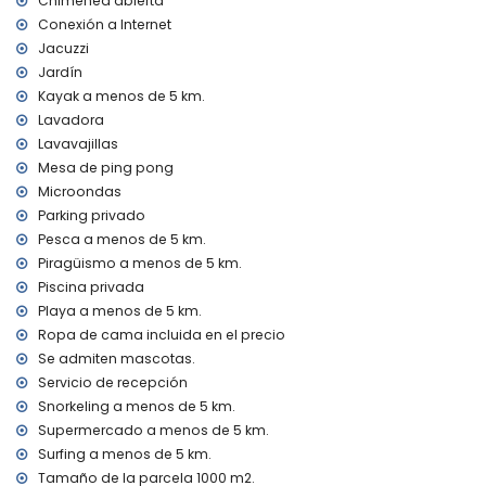
Chimenea abierta
segundo aeropuerto más cercano: Valencia (> 100
Conexión a Internet
kilómetros)
Jacuzzi
se prohíbe fumar
Jardín
se admiten mascotas
Kayak a menos de 5 km.
El alojamiento es muy adecuado para familias con niños
Lavadora
Instalaciones y servicios incluidos en el precio del alquiler
Lavavajillas
de esta casa de vacaciones
Mesa de ping pong
internet (WiFi)
Microondas
plancha y tabla de planchar
Parking privado
ropa de cama y toallas
Pesca a menos de 5 km.
servicio de recepción y servicio de emergencia 24 horas
Piragüismo a menos de 5 km.
ping-pong
calefacción central y aire acondicionado
Piscina privada
Playa a menos de 5 km.
Instalaciones y servicios con coste adicional
Ropa de cama incluida en el precio
jacuzzi al aire libre
Se admiten mascotas.
cama extra y camas/cunas para niños (bajo demanda)
Servicio de recepción
Entretenimiento y actividades de ocio para sus vacaciones
Snorkeling a menos de 5 km.
en Benitachell, Costa Blanca
Supermercado a menos de 5 km.
Surfing a menos de 5 km.
paseo (El Portet) (a menos de 5 kilómetros de la casa)
Tamaño de la parcela 1000 m2.