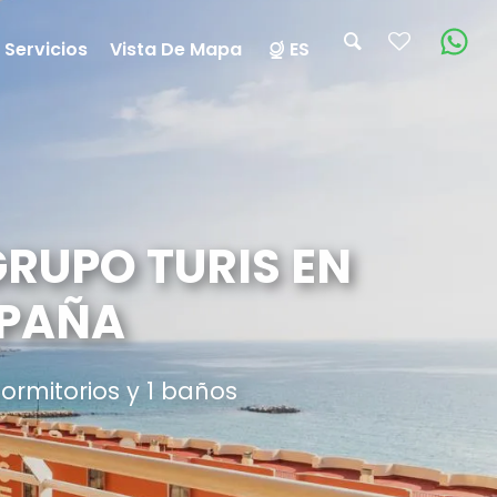
 Servicios
Vista De Mapa
ES
RUPO TURIS EN
SPAÑA
ormitorios y 1 baños