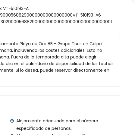
o: VT-510193-A
302900056882900000000000000000VT-510193-A6
0000302900056882900000000000000000000000000001
rtamento
te) (dentro de 100 kilómetros del apartamento)
 (Valencia) (> 100 kilómetros)
rtamento Playa de Oro 8B - Grupo Turis en Calpe
emana, incluyendo los costes adicionales. Esto no
 tiene ascensor.
mana. Fuera de la temporada alta puede elegir
as con niños.
do clic en el calendario de disponibilidad de las fechas
amente. Si lo desea, puede reservar directamente en
recio del alquiler del apartamento
al
Alojamiento adecuado para el número
especificado de personas.