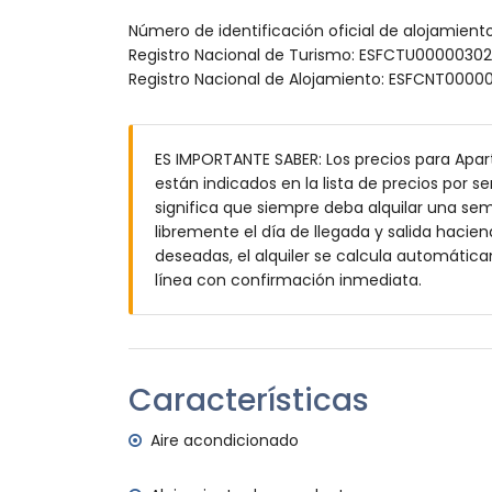
ducha exterior
Número de identificación oficial de alojamient
Más información
Registro Nacional de Turismo: ESFCTU00000
Registro Nacional de Alojamiento: ESFCNT0
playa más cercana a 25 metros del apa
aeropuerto más cercano: El Altet (Alican
segundo aeropuerto más cercano: Manises
no se permite fumar
ES IMPORTANTE SABER: Los precios para Apa
no se admiten mascotas
están indicados en la lista de precios por s
El edificio donde se encuentra la vivienda
significa que siempre deba alquilar una se
La vivienda es muy adecuada para famili
libremente el día de llegada y salida hacien
deseadas, el alquiler se calcula automátic
Servicios e instalaciones incluidos en el p
línea con confirmación inmediata.
internet (WiFi)
plancha y tabla de planchar
ropa de cama y toallas
servicio de emergencia 24 horas
Características
Servicios e instalaciones con cargo adicion
Aire acondicionado
calefacción central
cuna para niños (a demanda)