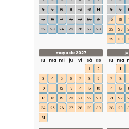
8
9
10
11
12
13
14
8
9
15
16
17
18
19
20
21
15
16
22
23
24
25
26
27
28
22
23
29
30
mayo de 2027
ju
lu
ma
mi
ju
vi
sá
do
lu
ma
1
2
1
3
4
5
6
7
8
9
7
8
10
11
12
13
14
15
16
14
15
17
18
19
20
21
22
23
21
22
24
25
26
27
28
29
30
28
29
31