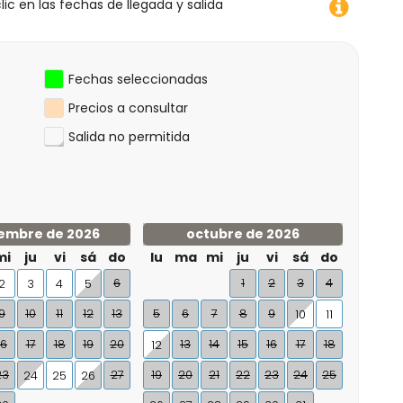
lic en las fechas de llegada y salida
Fechas seleccionadas
Precios a consultar
Salida no permitida
embre de 2026
octubre de 2026
mi
ju
vi
sá
do
lu
ma
mi
ju
vi
sá
do
6
1
2
3
4
2
3
4
5
9
10
11
12
13
5
6
7
8
9
10
11
16
17
18
19
20
13
14
15
16
17
18
12
23
27
19
20
21
22
23
24
25
24
25
26