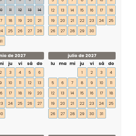
10
11
12
13
14
12
13
14
15
16
17
18
17
18
19
20
21
19
20
21
22
23
24
25
24
25
26
27
28
26
27
28
29
30
31
nio de 2027
julio de 2027
mi
ju
vi
sá
do
lu
ma
mi
ju
vi
sá
do
2
3
4
5
6
1
2
3
4
9
10
11
12
13
5
6
7
8
9
10
11
16
17
18
19
20
12
13
14
15
16
17
18
23
24
25
26
27
19
20
21
22
23
24
25
30
26
27
28
29
30
31