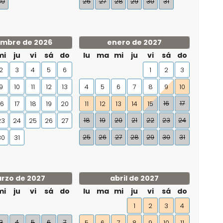
30
26
27
28
29
30
31
embre de 2026
enero de 2027
mi
ju
vi
sá
do
lu
ma
mi
ju
vi
sá
do
2
3
4
5
6
1
2
3
9
10
11
12
13
4
5
6
7
8
9
10
16
17
16
17
18
19
20
11
12
13
14
15
18
19
20
21
22
23
24
23
24
25
26
27
25
26
27
28
29
30
31
30
31
rzo de 2027
abril de 2027
mi
ju
vi
sá
do
lu
ma
mi
ju
vi
sá
do
1
2
3
4
3
4
5
6
7
5
6
7
8
9
10
11