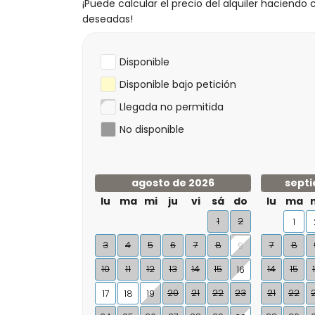
¡Puede calcular el precio del alquiler haciendo c
deseadas!
Disponible
Disponible bajo petición
Llegada no permitida
No disponible
agosto de 2026
septi
lu
ma
mi
ju
vi
sá
do
lu
ma
1
2
1
3
4
5
6
7
8
7
8
9
10
11
12
13
14
15
14
15
16
20
21
22
23
21
22
17
18
19