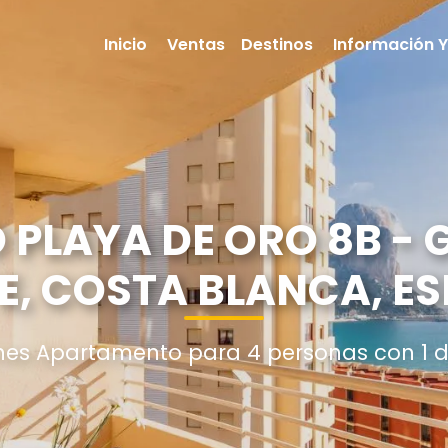
Inicio
Ventas
Destinos
Información Y
PLAYA DE ORO 8B - G
E, COSTA BLANCA, E
nes Apartamento para 4 personas con 1 d