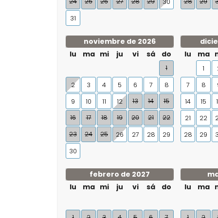
24
25
26
27
28
29
28
29
30
31
noviembre de 2026
dici
lu
ma
mi
ju
vi
sá
do
lu
ma
1
1
2
3
4
5
6
7
8
7
8
13
14
15
9
10
11
12
14
15
16
17
18
19
20
21
22
21
22
23
24
25
26
27
28
29
28
29
30
febrero de 2027
ma
lu
ma
mi
ju
vi
sá
do
lu
ma
1
2
3
4
5
6
7
1
2