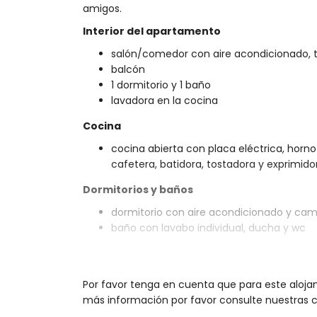
amigos.
Interior del apartamento
salón/comedor con aire acondicionado, t
balcón
1 dormitorio y 1 baño
lavadora en la cocina
Cocina
cocina abierta con placa eléctrica, horno
cafetera, batidora, tostadora y exprimido
Dormitorios y baños
dormitorio con aire acondicionado y ca
baño con lavabo individual, ducha y wc
Exterior del apartamento
parcela cerrada
Por favor tenga en cuenta que para este aloja
piscina comunitaria
más información por favor consulte nuestras co
piscina infantil