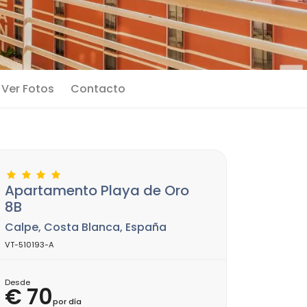
Ver Fotos
Contacto
Apartamento Playa de Oro
8B
Calpe, Costa Blanca, España
VT-510193-A
Desde
€ 70
por día