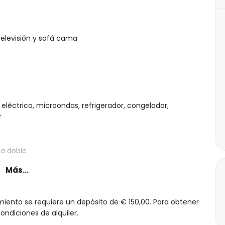
elevisión y sofá cama
 eléctrico, microondas, refrigerador, congelador,
r
ma doble
Más...
miento se requiere un depósito de € 150,00. Para obtener
ndiciones de alquiler.