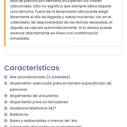
pueblo más cercano a menos de 5 kilómetros de la villa
lista de precios por semana, incluyendo los costes
playa más cercana: La Fustera (a menos de 2 kilómetros
adicionales. Esto no significa que siempre deba alquilar
de la villa)
una semana. Fuera de la temporada alta puede elegir
aeropuerto más cercano: El Altet (Alicante) (a menos de 100
libremente el día de llegada y salida haciendo clic en el
kilómetros de la villa)
calendario de disponibilidad de las fechas deseadas, el
segundo aeropuerto más cercano: Manises (Valencia) (>
alquiler se calcula automáticamente. Si lo desea, puede
100 kilómetros)
reservar directamente en línea con confirmación
prohibido fumar
inmediata.
mascotas no permitidas
El alojamiento es muy adecuado para familias con niños
Instalaciones y servicios incluidos en el precio del alquiler
de la villa
Características
internet (WiFi)
Aire acondicionado (3 unidades)
plancha y tabla de planchar
ropa de cama y toallas
Alojamiento adecuado para el número especificado de
servicio de emergencia 24 horas
personas.
Alojamiento de una planta.
Instalaciones y servicios con cargo adicional
Alojamiento para no fumadores
calefacción central y aire acondicionado
Asistencia telefónica 24/7
cuna para niños (bajo petición)
Barbacoa
Deportes
Bares y restaurantes a menos de 1 km.
Caja fuerte disponible en el alojamiento