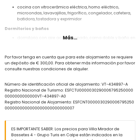
cocina con vitrocerámica eléctrica, horno eléctrico,
microondas, lavavajillas, frigorífico, congelador, cafetera,
batidora, tostadora y exprimidor
Dormitorios y baños
Más...
dormitorio con aire acondicionado, cama doble y baño en
suite
dormitorio con aire acondicionado y 2 camas individuales
baño en suite con lavabo individual, bañera, bidet y aseo
Por favor tenga en cuenta que para este alojamiento se requiere
baño con lavabo individual, ducha y aseo
un depósito de € 300,00. Para obtener más información por favor
consulte nuestras condiciones de alquiler.
Exterior de la villa
parcela cerrada
Número de identificación oficial de alojamiento: VT-434897-A
piscina comunitaria
Registro Nacional de Turismo: ESFCTU0000030290006795250000
piscina infantil
0000000000000VT-434897-A0
maravilloso jardín con césped
Registro Nacional de Alojamiento: ESFCNT0000030290006795250
jardín comunitario con césped
0000000000000000000000000007
barbacoa
ducha exterior
plaza de aparcamiento comunitaria
ES IMPORTANTE SABER: Los precios para Villa Mirador de
Más información
Bassetes 4 - Grupo Turis en Calpe están indicados en la