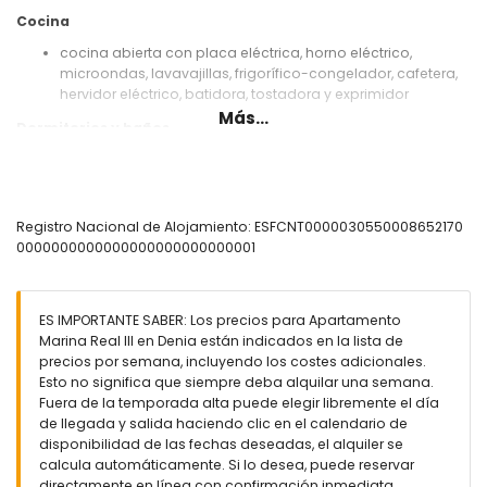
Cocina
cocina abierta con placa eléctrica, horno eléctrico,
microondas, lavavajillas, frigorífico-congelador, cafetera,
hervidor eléctrico, batidora, tostadora y exprimidor
Más...
Dormitorios y baños
dormitorio con aire acondicionado, cama king size (de 200
por 180 cm) y baño en suite
dormitorio con aire acondicionado y cama king size (de
200 por 180 cm)
Registro Nacional de Alojamiento: ESFCNT0000030550008652170
dormitorio con aire acondicionado y 2 camas individuales
0000000000000000000000000001
(de 190 por 90 cm)
baño en suite con lavabo individual, ducha y wc
baño con lavabo individual, ducha y wc
ES IMPORTANTE SABER: Los precios para Apartamento
Exterior del apartamento
Marina Real III en Denia están indicados en la lista de
precios por semana, incluyendo los costes adicionales.
parcela grande y cerrada
Esto no significa que siempre deba alquilar una semana.
piscina comunitaria con forma de laguna
Fuera de la temporada alta puede elegir libremente el día
piscina infantil
de llegada y salida haciendo clic en el calendario de
jardín comunitario con césped y árboles
disponibilidad de las fechas deseadas, el alquiler se
área de juegos
calcula automáticamente. Si lo desea, puede reservar
ducha exterior
directamente en línea con confirmación inmediata.