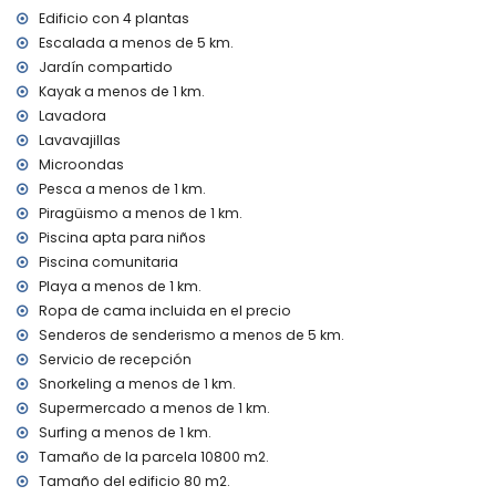
Instalaciones y servicios privados incluidos en el precio del
Edificio con 4 plantas
alquiler
Escalada a menos de 5 km.
internet (WiFi)
Jardín compartido
aspiradora y plancha con tabla de planchar
Kayak a menos de 1 km.
ropa de cama y toallas
Lavadora
servicio de recepción y servicio de emergencia 24 horas
Lavavajillas
calefacción y aire acondicionado
Microondas
Instalaciones / servicios comunitarios
Pesca a menos de 1 km.
Piragüismo a menos de 1 km.
área de fitness
Piscina apta para niños
Instalaciones y servicios privados con suplemento
Piscina comunitaria
cama extra y cuna/cama para niños (bajo demanda)
Playa a menos de 1 km.
Ropa de cama incluida en el precio
Entretenimiento y actividades de ocio para sus vacaciones
Senderos de senderismo a menos de 5 km.
en Denia, Costa Blanca
Servicio de recepción
bar (a menos de 1000 metros de la casa)
Snorkeling a menos de 1 km.
paseo marítimo (Puerto Deportivo) (a menos de 5
Supermercado a menos de 1 km.
kilómetros de la casa)
Surfing a menos de 1 km.
Lugares de interés y cultura en Denia, Costa Blanca
Tamaño de la parcela 10800 m2.
iglesia (Sant Antoni de Pádua) y monumento (Playmobil
Tamaño del edificio 80 m2.