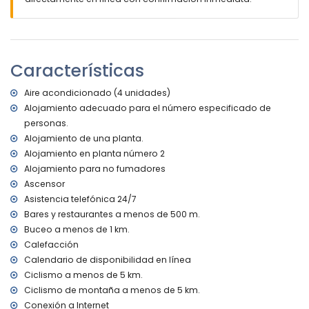
zona de estar y comedor al aire libre
espacio de garaje comunitario
Más información
pueblo más cercano: Puerto Náutico Denia (a menos de
Características
200 metros del apartamento)
orilla o ribera más cercana: Mediterráneo (a menos de
Aire acondicionado (4 unidades)
1000 metros del apartamento)
Alojamiento adecuado para el número especificado de
playa más cercana: Playa de la Marineta (a menos de 1000
personas.
metros del apartamento)
puerto más cercano: Real Club Náutico (a menos de 200
Alojamiento de una planta.
metros del apartamento)
Alojamiento en planta número 2
parque más cercano: Parque Torrequemada (a menos de
Alojamiento para no fumadores
2 kilómetros del apartamento)
Ascensor
aeropuerto más cercano: Alicante (a menos de 100
Asistencia telefónica 24/7
kilómetros del apartamento)
Bares y restaurantes a menos de 500 m.
segundo aeropuerto más cercano: Valencia (> 100
Buceo a menos de 1 km.
kilómetros)
no se permite fumar
Calefacción
no se admiten mascotas
Calendario de disponibilidad en línea
El edificio donde se encuentra el alojamiento dispone de
Ciclismo a menos de 5 km.
ascensor.
Ciclismo de montaña a menos de 5 km.
El alojamiento es muy adecuado para familias con niños
Conexión a Internet