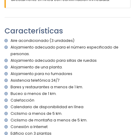
pueblo más cercano: Denia (a menos de 3 kilómetros del
apartamento)
ribera o playa más cercana: Mar Mediterráneo (a menos
de 3 kilómetros del apartamento)
Características
playa más cercana: Playa de la Marineta (a menos de 3
kilómetros del apartamento)
Aire acondicionado (3 unidades)
puerto más cercano: Real Club Náutico (a menos de 3
Alojamiento adecuado para el número especificado de
kilómetros del apartamento)
personas.
parque más cercano: Parque Ginjoler (a menos de 1000
metros del apartamento)
Alojamiento adecuado para sillas de ruedas
aeropuerto más cercano: Alicante (a menos de 100
Alojamiento de una planta.
kilómetros del apartamento)
Alojamiento para no fumadores
segundo aeropuerto más cercano: Valencia (a más de 100
Asistencia telefónica 24/7
kilómetros)
Bares y restaurantes a menos de 1 km.
no se permite fumar
Buceo a menos de 1 km.
no se permiten mascotas
Calefacción
alojamiento accesible para personas en silla de ruedas
El alojamiento es muy adecuado para familias con niños
Calendario de disponibilidad en línea
Ciclismo a menos de 5 km.
Instalaciones y servicios incluidos en el precio de alquiler
Ciclismo de montaña a menos de 5 km.
del apartamento
Conexión a Internet
internet (WiFi)
Edificio con 3 plantas