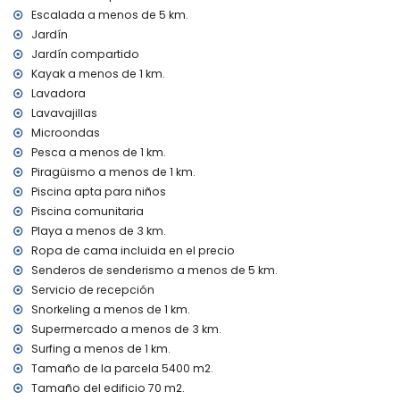
aspiradora y plancha con tabla de planchar
Escalada a menos de 5 km.
ropa de cama y toallas
Jardín
servicio de recepción y servicio de emergencia 24 horas
calefacción por aire y aire acondicionado
Jardín compartido
Kayak a menos de 1 km.
Instalaciones y servicios con coste extra
Lavadora
cama extra y cuna (bajo demanda)
Lavavajillas
Microondas
Entretenimiento y actividades de ocio para sus vacaciones
en Denia, Costa Blanca
Pesca a menos de 1 km.
Piragüismo a menos de 1 km.
bar (a menos de 1000 metros de la casa)
Piscina apta para niños
paseo marítimo (Puerto Deportivo) (a menos de 5
kilómetros de la casa)
Piscina comunitaria
Playa a menos de 3 km.
Lugares de interés y cultura en Denia, Costa Blanca
Ropa de cama incluida en el precio
iglesia (Sant Antoni de Pádua) (a menos de 5 kilómetros
Senderos de senderismo a menos de 5 km.
del alojamiento)
Servicio de recepción
museo (Museo Arqueológico de Denia), castillo (Castillo de
Snorkeling a menos de 1 km.
Denia), ruina (Torre del Gerro), monumento (Playmobil
Supermercado a menos de 3 km.
Denia), edificio arquitectónico (Ayuntamiento de Denia) y
Surfing a menos de 1 km.
lugar histórico (Túnel del Castillo) (a menos de 10
kilómetros del alojamiento)
Tamaño de la parcela 5400 m2.
palacio (Palacio Real de Valencia) (a menos de 25
Tamaño del edificio 70 m2.