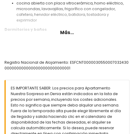
cocina abierta con placa vitrocerámica, horno eléctrico,
microondas, lavavajillas, frigorífico con congelador,
cafetera, hervidor eléctrico, batidora, tostadora y
exprimidor
Dormitorios y baños
Más...
dormitorio con aire acondicionado y cama queen size (de
200 por 150 cm)
dormitorio con aire acondicionado y 2 camas individuales
(de 190 por 90 cm)
baño con lavabo individual, ducha y aseo
Registro Nacional de Alojamiento: ESFCNT0000030550007032430
0000000000000000000000000001
Exterior del apartamento
parcela grande y cerrada
piscina comunitaria de 12 m x 6 m y 2 m de profundidad
ES IMPORTANTE SABER: Los precios para Apartamento
piscina infantil
Nuestra Sorpresa en Denia están indicados en la lista de
hermoso jardín con césped y muebles de jardín con
precios por semana, incluyendo los costes adicionales.
tumbonas
Esto no significa que siempre deba alquilar una semana.
jardín comunitario con césped y árboles
Fuera de la temporada alta puede elegir libremente el día
terraza cubierta
de llegada y salida haciendo clic en el calendario de
ducha exterior
disponibilidad de las fechas deseadas, el alquiler se
zona de estar exterior y zona de comedor exterior
calcula automáticamente. Si lo desea, puede reservar
directamente en línea con confirmación inmediata.
Más información