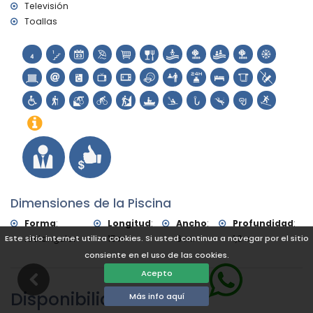
kilómetros del alojamiento)
Televisión
Toallas
Deportes
piragüismo, kayak, pesca, buceo, snorkel y surf (a menos
de 1000 metros del apartamento)
senderismo, ciclismo de montaña, ciclismo y escalada (a
menos de 5 kilómetros del apartamento)
tenis (a menos de 10 kilómetros del apartamento)
Dimensiones de la Piscina
Forma
:
Longitud
:
Ancho
:
Profundidad
:
rectangular
15 m.
6 m.
1,3 m.
Este sitio internet utiliza cookies. Si usted continua a navegar por el sitio
consiente en el uso de las cookies.
Acepto
Disponibilidad
Más info aquí