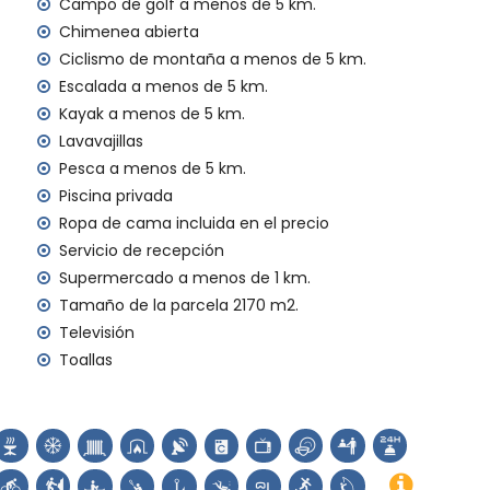
Campo de golf a menos de 5 km.
Chimenea abierta
gencia 24 horas
Ciclismo de montaña a menos de 5 km.
o
Escalada a menos de 5 km.
Kayak a menos de 5 km.
al
Lavavajillas
licitud)
Pesca a menos de 5 km.
a sus vacaciones en Jávea, Costa Blanca
Piscina privada
Ropa de cama incluida en el precio
Marítimo) (a menos de 5 kilómetros de la casa)
Servicio de recepción
ta Blanca
Supermercado a menos de 1 km.
 (Virgen de Loreto, Puerto, Jávea), ruina (Molinos de
Tamaño de la parcela 2170 m2.
ea, Jávea), edificio arquitectónico (Pueblo de Jávea,
Televisión
 y Jávea) (a menos de 5 kilómetros del alojamiento)
Toallas
nos de 10 kilómetros del alojamiento)
 senderismo, ciclismo de montaña, ciclismo, escalada,
l, surf y windsurf (a menos de 5 kilómetros de la casa)