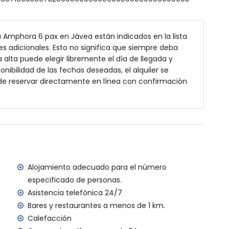
rofundidad
 jardín con tumbonas
 Amphora 6 pax en Jávea están indicados en la lista
s adicionales. Esto no significa que siempre deba
alta puede elegir libremente el día de llegada y
 exterior
onibilidad de las fechas deseadas, el alquiler se
de reservar directamente en línea con confirmación
 kilómetros de la casa)
ráneo, Jávea (a menos de 4 kilómetros de la casa)
enos de 4 kilómetros de la casa)
menos de 5 kilómetros de la casa)
enos de 2 kilómetros de la casa)
os de 100 kilómetros de la casa)
Alojamiento adecuado para el número
ia (a más de 100 kilómetros)
especificado de personas.
Asistencia telefónica 24/7
ilias con niños
Bares y restaurantes a menos de 1 km.
cio del alquiler de la casa
Calefacción