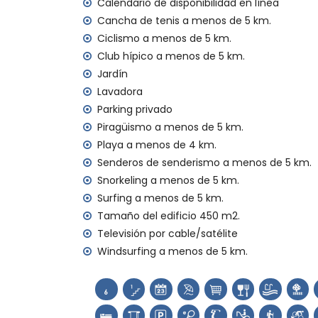
Calendario de disponibilidad en línea
plancha y tabla de planchar
ropa de cama y toallas
Cancha de tenis a menos de 5 km.
servicio de recepción y servicio de emer
Ciclismo a menos de 5 km.
calefacción por aire y aire acondicionad
Club hípico a menos de 5 km.
Jardín
Instalaciones y servicios con coste adicion
Lavadora
cama extra y cuna/cama para niños (a so
Parking privado
Entretenimiento y actividades de ocio par
Piragüismo a menos de 5 km.
Playa a menos de 4 km.
discoteca, bar y paseo marítimo (Paseo 
Senderos de senderismo a menos de 5 km.
Lugares de interés y cultura en Jávea, Cos
Snorkeling a menos de 5 km.
museo (Histórico de Jávea, Jávea), iglesia
Surfing a menos de 5 km.
Viento, Jávea), monumento (Pueblo de Jáv
Tamaño del edificio 450 m2.
Jávea), lugar histórico (Pueblo de Jávea
Televisión por cable/satélite
castillo (Portal de la Vila y Denia) (a me
Windsurfing a menos de 5 km.
Deportes
tenis, golf (La Sella, Denia), equitación,
piragüismo, kayak, pesca, buceo, esnórque