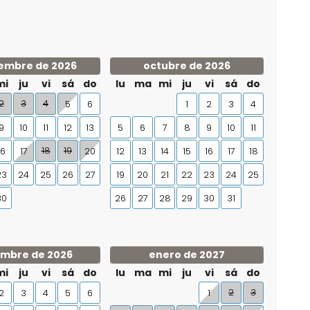
embre de 2026
octubre de 2026
mi
ju
vi
sá
do
lu
ma
mi
ju
vi
sá
do
2
3
4
5
6
1
2
3
4
9
10
11
12
13
5
6
7
8
9
10
11
18
19
16
17
20
12
13
14
15
16
17
18
23
24
25
26
27
19
20
21
22
23
24
25
30
26
27
28
29
30
31
embre de 2026
enero de 2027
mi
ju
vi
sá
do
lu
ma
mi
ju
vi
sá
do
2
3
2
3
4
5
6
1