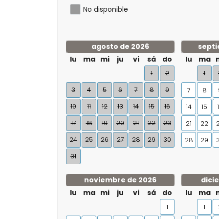
No disponible
agosto de 2026
septi
lu
ma
mi
ju
vi
sá
do
lu
ma
1
2
1
3
4
5
6
7
8
9
7
8
10
11
12
13
14
15
16
14
15
17
18
19
20
21
22
23
21
22
24
25
26
27
28
29
30
28
29
31
noviembre de 2026
dici
lu
ma
mi
ju
vi
sá
do
lu
ma
1
1