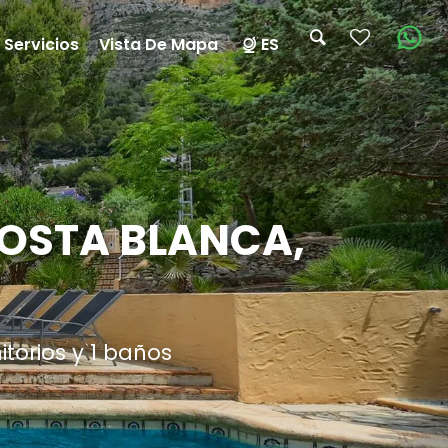
 Servicios
Vista De Mapa
ES
COSTA BLANCA,
torios y 1 baños