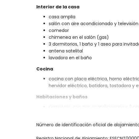
Interior de la casa
casa amplia
salón con aire acondicionado y televisión
comedor
chimenea en el salón (gas)
3 dormitorios, 1 baño y 1 aseo para invitad
antena satelital
lavadora en el baño
Cocina
cocina con placa eléctrica, horno eléctrico
hervidor eléctrico, batidora, tostadora y 
Habitaciones y baños
dormitorio con aire acondicionado y 2 c
2 dormitorios con aire acondicionado, c
baño con lavabo individual, ducha y aseo
Número de identificación oficial de alojamien
Exterior de la casa
Registro Nacional de Alojamiento: ESFCNT0