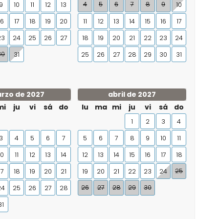
4
5
6
7
8
9
9
10
11
12
13
10
16
17
18
19
20
11
12
13
14
15
16
17
23
24
25
26
27
18
19
20
21
22
23
24
30
31
25
26
27
28
29
30
31
rzo de 2027
abril de 2027
mi
ju
vi
sá
do
lu
ma
mi
ju
vi
sá
do
1
2
3
4
3
4
5
6
7
5
6
7
8
9
10
11
10
11
12
13
14
12
13
14
15
16
17
18
25
17
18
19
20
21
19
20
21
22
23
24
26
27
28
29
30
24
25
26
27
28
31