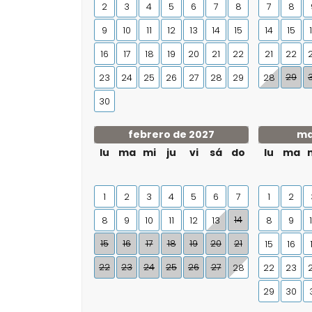
2
3
4
5
6
7
8
7
8
9
10
11
12
13
14
15
14
15
16
17
18
19
20
21
22
21
22
29
23
24
25
26
27
28
29
28
30
febrero de 2027
ma
lu
ma
mi
ju
vi
sá
do
lu
ma
1
2
3
4
5
6
7
1
2
14
8
9
10
11
12
13
8
9
15
16
17
18
19
20
21
15
16
22
23
24
25
26
27
28
22
23
29
30