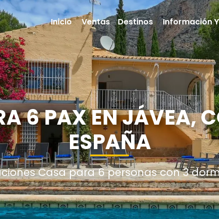
Inicio
Ventas
Destinos
Información Y
 6 PAX EN JÁVEA, 
ESPAÑA
aciones Casa para 6 personas con 3 dormi