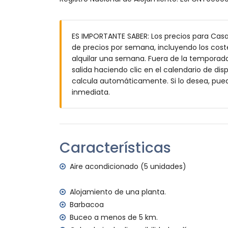
parcela grande y cerrada
piscina privada de 10m x 4m y 1.8m de p
jardín con grava, árboles y mobiliario de
ES IMPORTANTE SABER: Los precios para Casa
2 terrazas cubiertas
de precios por semana, incluyendo los coste
barbacoa
alquilar una semana. Fuera de la temporada 
zona de estar exterior y zona de comedor
salida haciendo clic en el calendario de disp
3 plazas de aparcamiento privadas
calcula automáticamente. Si lo desea, pue
Más información
inmediata.
pueblo más cercano: Jávea (a menos de 3
ribera o costa más cercana: Mar Mediter
playa más cercana: La Grava, Jávea (a m
puerto más cercano: Aduanas del Mar (a 
Características
parque más cercano: Montgó, Jávea (a m
aeropuerto más cercano: Alicante (a men
Aire acondicionado (5 unidades)
segundo aeropuerto más cercano: Valenc
no se admiten mascotas
Alojamiento de una planta.
El alojamiento es muy adecuado para fam
Barbacoa
Instalaciones y servicios incluidos en el pre
Buceo a menos de 5 km.