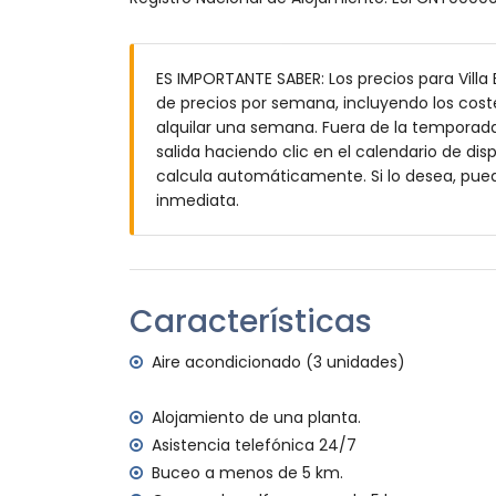
Terraza cubierta
Cocina exterior
Ducha exterior
ES IMPORTANTE SABER: Los precios para Villa 
Zona de estar exterior y zona de comedor
de precios por semana, incluyendo los coste
3 plazas de aparcamiento privadas
alquilar una semana. Fuera de la temporada 
Más información
salida haciendo clic en el calendario de disp
calcula automáticamente. Si lo desea, pue
Pueblo más cercano: Xàbia (a menos de 3 
inmediata.
Orilla o ribera más cercana: Mar Mediterr
Playa más cercana: La Grava, Xàbia (a men
Puerto más cercano: Aduanas del Mar (a m
Parque más cercano: Montgó, Xàbia (a men
Aeropuerto más cercano: Alicante (a meno
Características
Segundo aeropuerto más cercano: Valenci
No se permite fumar
Aire acondicionado (3 unidades)
No se admiten mascotas
El alojamiento es muy adecuado para fam
Alojamiento de una planta.
Instalaciones y servicios incluidos en el prec
Asistencia telefónica 24/7
Buceo a menos de 5 km.
Internet (WiFi)