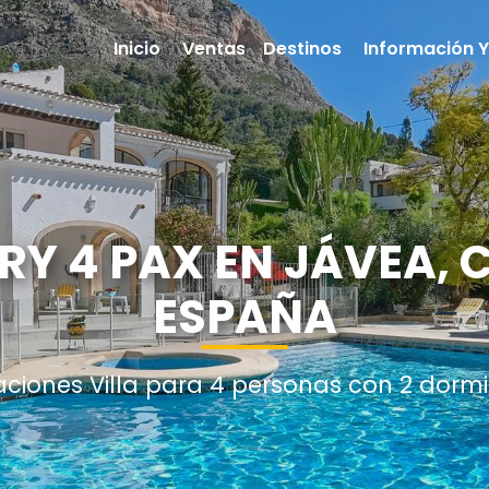
Inicio
Ventas
Destinos
Información Y
RY 4 PAX EN JÁVEA,
ESPAÑA
aciones Villa para 4 personas con 2 dormi