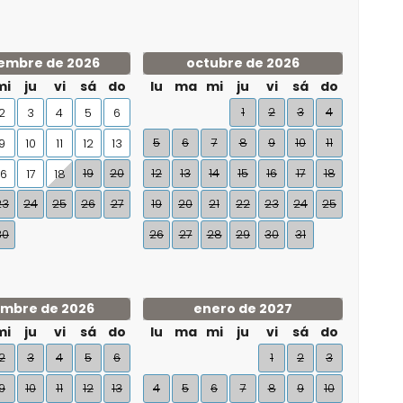
embre de 2026
octubre de 2026
mi
ju
vi
sá
do
lu
ma
mi
ju
vi
sá
do
1
2
3
4
2
3
4
5
6
5
6
7
8
9
10
11
9
10
11
12
13
19
20
12
13
14
15
16
17
18
16
17
18
23
24
25
26
27
19
20
21
22
23
24
25
30
26
27
28
29
30
31
embre de 2026
enero de 2027
mi
ju
vi
sá
do
lu
ma
mi
ju
vi
sá
do
2
3
4
5
6
1
2
3
9
10
11
12
13
4
5
6
7
8
9
10