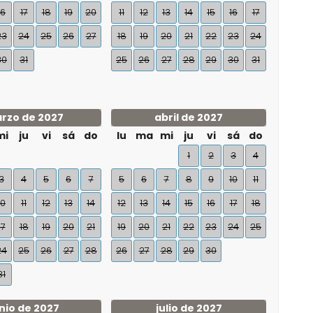
16
17
18
19
20
11
12
13
14
15
16
17
23
24
25
26
27
18
19
20
21
22
23
24
30
31
25
26
27
28
29
30
31
rzo de 2027
abril de 2027
mi
ju
vi
sá
do
lu
ma
mi
ju
vi
sá
do
1
2
3
4
3
4
5
6
7
5
6
7
8
9
10
11
10
11
12
13
14
12
13
14
15
16
17
18
17
18
19
20
21
19
20
21
22
23
24
25
24
25
26
27
28
26
27
28
29
30
31
nio de 2027
julio de 2027