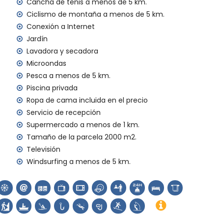
Cancha de tenis a menos de 5 km.
Ciclismo de montaña a menos de 5 km.
gencia 24 horas
Conexión a Internet
Jardín
Lavadora y secadora
al
Microondas
Pesca a menos de 5 km.
a sus vacaciones en Xàbia, Costa Blanca
Piscina privada
Ropa de cama incluida en el precio
Marítimo) (a menos de 5 kilómetros de la casa)
Servicio de recepción
a Blanca
Supermercado a menos de 1 km.
 (Virgen de Loreto, Puerto, Xàbia), ruina (Molinos de
Tamaño de la parcela 2000 m2.
ia, Xàbia), edificio arquitectónico (Pueblo de Xàbia,
Televisión
y Xàbia) (a menos de 5 kilómetros del alojamiento)
Windsurfing a menos de 5 km.
nos de 10 kilómetros del alojamiento)
 senderismo, ciclismo de montaña, ciclismo, escalada,
y windsurf (a menos de 5 kilómetros de la villa)