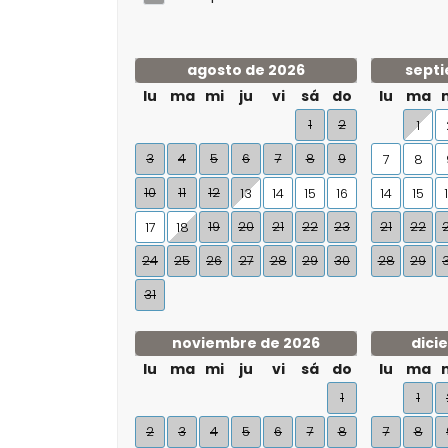
agosto de 2026
septi
lu
ma
mi
ju
vi
sá
do
lu
ma
1
2
1
3
4
5
6
7
8
9
7
8
10
11
12
13
14
15
16
14
15
19
20
21
22
23
21
22
17
18
24
25
26
27
28
29
30
28
29
31
noviembre de 2026
dici
lu
ma
mi
ju
vi
sá
do
lu
ma
1
1
2
3
4
5
6
7
8
7
8