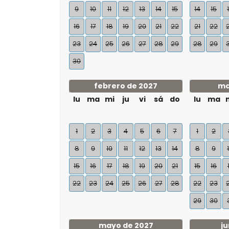
9
10
11
12
13
14
15
14
15
16
17
18
19
20
21
22
21
22
23
24
25
26
27
28
29
28
29
30
febrero de 2027
ma
lu
ma
mi
ju
vi
sá
do
lu
ma
1
2
3
4
5
6
7
1
2
8
9
10
11
12
13
14
8
9
15
16
17
18
19
20
21
15
16
22
23
24
25
26
27
28
22
23
29
30
mayo de 2027
ju