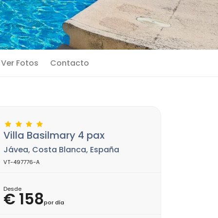
Ver Fotos
Contacto
Villa Basilmary 4 pax
Jávea, Costa Blanca, España
VT-497776-A
Desde
€ 158
por día