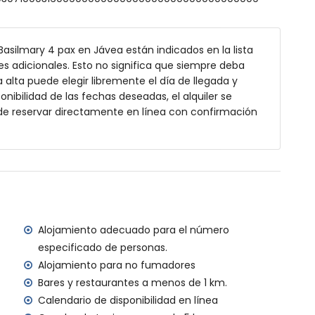
Basilmary 4 pax en Jávea están indicados en la lista
 exterior
s adicionales. Esto no significa que siempre deba
alta puede elegir libremente el día de llegada y
onibilidad de las fechas deseadas, el alquiler se
de reservar directamente en línea con confirmación
kilómetros de la villa)
áneo, Xàbia (a menos de 4 kilómetros de la villa)
os de 4 kilómetros de la villa)
enos de 5 kilómetros de la villa)
os de 2 kilómetros de la villa)
s de 100 kilómetros de la villa)
a (> 100 kilómetros)
Alojamiento adecuado para el número
especificado de personas.
ilias con niños
Alojamiento para no fumadores
io del alquiler de la villa
Bares y restaurantes a menos de 1 km.
Calendario de disponibilidad en línea