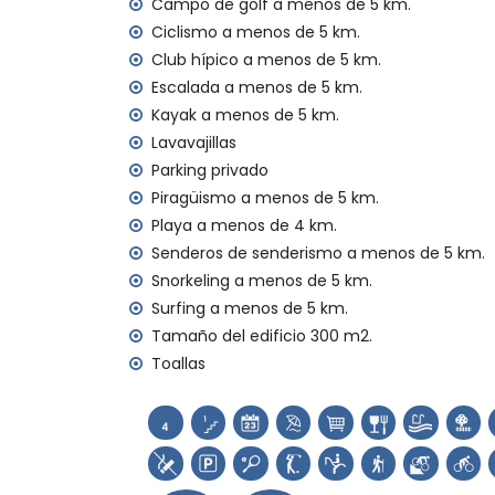
Campo de golf a menos de 5 km.
Plancha y tabla de planchar
Ropa de cama y toallas
Ciclismo a menos de 5 km.
Servicio de recepción y servicio de emer
Club hípico a menos de 5 km.
Aire acondicionado
Escalada a menos de 5 km.
Kayak a menos de 5 km.
Instalaciones y servicios con coste adicion
Lavavajillas
Cama/cuna para niños (bajo demanda)
Parking privado
Entretenimiento y actividades de ocio par
Piragüismo a menos de 5 km.
Playa a menos de 4 km.
Discoteca, bar y paseo marítimo (Paseo 
Senderos de senderismo a menos de 5 km.
Puntos de interés y cultura en Xàbia, Cost
Snorkeling a menos de 5 km.
Museo (Histórico de Xàbia, Xàbia), iglesia
Surfing a menos de 5 km.
Viento, Xàbia), monumento (Pueblo de Xàb
Tamaño del edificio 300 m2.
Xàbia), lugar histórico (Pueblo de Xàbia 
Toallas
Castillo (Portal de la Vila y Dénia) (a me
Deportes
Tenis, golf (La Sella, Dénia), equitación,
canoa, kayak, pesca, buceo, snorkel, surf 