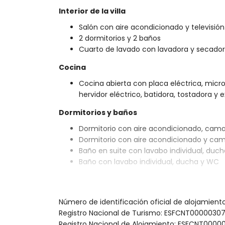
Interior de la villa
Salón con aire acondicionado y televisión
2 dormitorios y 2 baños
Cuarto de lavado con lavadora y secado
Cocina
Cocina abierta con placa eléctrica, microo
hervidor eléctrico, batidora, tostadora y 
Dormitorios y baños
Dormitorio con aire acondicionado, cama 
Dormitorio con aire acondicionado y ca
Baño en suite con lavabo individual, duc
Baño con lavabo individual, ducha y WC
Exterior de la villa
Parcela grande y cerrada
Número de identificación oficial de alojamien
Piscina privada de 10m x 6m y 2.3m de p
Registro Nacional de Turismo: ESFCNT00000
Jardín con árboles y muebles de jardín 
Registro Nacional de Alojamiento: ESFCNT0