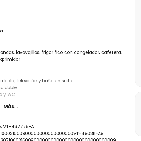
ra
ndas, lavavajillas, frigorífico con congelador, cafetera,
exprimidor
doble, televisión y baño en suite
ma doble
ha y WC
Más...
to: VT-497776-A
rofundidad
307100031600900000000000000000VT-490311-A9
con tumbonas
0000307100031600900000000000000000000000000009