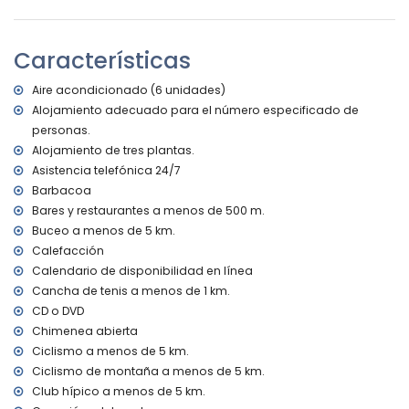
piscina privada de 9.5m x 5m y 2m de profundidad
maravilloso jardín con césped y árboles, muebles de
jardín con tumbonas
Características
3 terrazas, de las cuales 2 están cubiertas
barbacoa
Aire acondicionado (6 unidades)
zona de estar al aire libre y zona de comedor al aire libre
Alojamiento adecuado para el número especificado de
2 plazas de aparcamiento cubiertas privadas y espacio de
personas.
aparcamiento privado
Alojamiento de tres plantas.
Más información
Asistencia telefónica 24/7
Barbacoa
pueblo más cercano: Jávea (a menos de 5 kilómetros de
Bares y restaurantes a menos de 500 m.
la villa)
río o costa más cercano: Mediterráneo, Jávea (a menos
Buceo a menos de 5 km.
de 5 kilómetros de la villa)
Calefacción
playa más cercana: El Arenal, Jávea (a menos de 5
Calendario de disponibilidad en línea
kilómetros de la villa)
Cancha de tenis a menos de 1 km.
puerto más cercano: Puerto Aduanas del Mar, Jávea (a
CD o DVD
menos de 5 kilómetros de la villa)
Chimenea abierta
parque más cercano: Montgó, Jávea (a menos de 5
kilómetros de la villa)
Ciclismo a menos de 5 km.
aeropuerto más cercano: Alicante (a menos de 100
Ciclismo de montaña a menos de 5 km.
kilómetros de la villa)
Club hípico a menos de 5 km.
segundo aeropuerto más cercano: Valencia (> 100