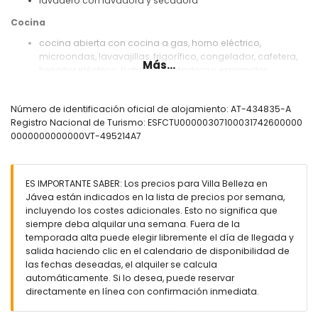
lavadero con lavadora y secadora
Cocina
cocina abierta con cocina a gas, horno eléctrico,
microondas, lavavajillas, frigorífico, congelador, cafetera,
Más...
hervidor eléctrico, batidora, tostadora y exprimidor
Dormitorios y baños
Número de identificación oficial de alojamiento: AT-434835-A
2 dormitorios con aire acondicionado, cada uno con
Registro Nacional de Turismo: ESFCTU00000307100031742600000
cama doble y baño en suite
0000000000000VT-495214A7
dormitorio con aire acondicionado y cama doble
dormitorio con aire acondicionado, 2 camas individuales,
televisión y baño en suite
2 dormitorios con aire acondicionado, cada uno con 2
ES IMPORTANTE SABER: Los precios para Villa Belleza en
camas individuales
Jávea están indicados en la lista de precios por semana,
baño en suite con doble lavabo, combinación de
incluyendo los costes adicionales. Esto no significa que
bañera/ducha y aseo
siempre deba alquilar una semana. Fuera de la
baño en suite con doble lavabo y combinación de
temporada alta puede elegir libremente el día de llegada y
bañera/ducha
salida haciendo clic en el calendario de disponibilidad de
baño en suite con lavabo individual, ducha y aseo
las fechas deseadas, el alquiler se calcula
2 baños cada uno con lavabo individual, ducha y aseo
automáticamente. Si lo desea, puede reservar
directamente en línea con confirmación inmediata.
Exterior de la villa
gran parcela cerrada