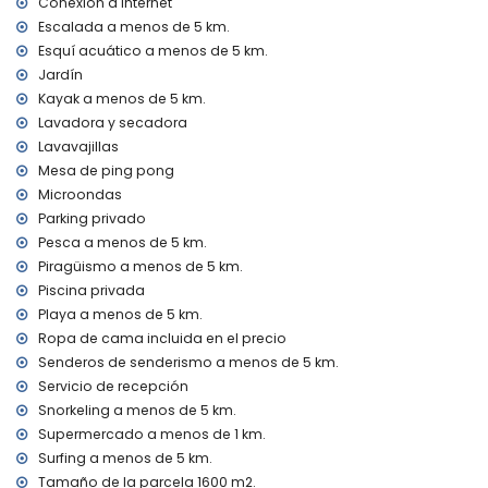
Conexión a Internet
kilómetros)
Escalada a menos de 5 km.
transporte público cercano: autobús a menos de 1000
Esquí acuático a menos de 5 km.
metros y tren a menos de 50 kilómetros
no se admiten mascotas
Jardín
El alojamiento es muy adecuado para familias con niños
Kayak a menos de 5 km.
Lavadora y secadora
Instalaciones y servicios incluidos en el precio del alquiler
Lavavajillas
de la villa
Mesa de ping pong
internet (WiFi)
Microondas
aspiradora, plancha y tabla de planchar
Parking privado
ropa de cama y toallas
Pesca a menos de 5 km.
servicio de recepción y servicio de emergencia 24 horas
mesa de ping pong
Piragüismo a menos de 5 km.
calefacción por suelo radiante y aire acondicionado
Piscina privada
Playa a menos de 5 km.
Instalaciones y servicios con cargo adicional
Ropa de cama incluida en el precio
cama extra y camas/cunas para niños (bajo demanda)
Senderos de senderismo a menos de 5 km.
Entretenimiento y actividades de ocio para sus vacaciones
Servicio de recepción
en Jávea, Costa Blanca
Snorkeling a menos de 5 km.
Supermercado a menos de 1 km.
discoteca, club nocturno, bar, paseo marítimo (El Arenal y
Jávea) (a menos de 5 kilómetros de la casa)
Surfing a menos de 5 km.
Tamaño de la parcela 1600 m2.