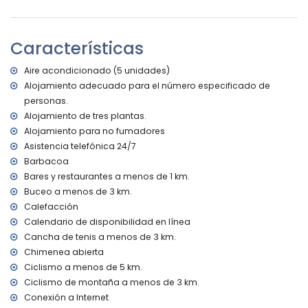
de la villa)
Ribera u orilla más cercana: Mediterráneo, Jávea (a menos
de 3 kilómetros de la villa)
Características
Playa más cercana: La Granadella, Jávea (a menos de 3
kilómetros de la villa)
Aire acondicionado (5 unidades)
Puerto más cercano: Puerto Aduanas del Mar, Jávea (a
Alojamiento adecuado para el número especificado de
menos de 5 kilómetros de la villa)
personas.
Parque más cercano: Montgó, Jávea (a menos de 10
kilómetros de la villa)
Alojamiento de tres plantas.
Aeropuerto más cercano: Alicante (a menos de 100
Alojamiento para no fumadores
kilómetros de la villa)
Asistencia telefónica 24/7
Segundo aeropuerto más cercano: Valencia (> 100
Barbacoa
kilómetros)
Bares y restaurantes a menos de 1 km.
No se permite fumar
Buceo a menos de 3 km.
No se admiten mascotas
Calefacción
El alojamiento es muy adecuado para familias con niños
Calendario de disponibilidad en línea
Instalaciones y servicios incluidos en el precio del alquiler
Cancha de tenis a menos de 3 km.
de la villa
Chimenea abierta
Internet (WiFi)
Ciclismo a menos de 5 km.
Plancha y tabla de planchar
Ciclismo de montaña a menos de 3 km.
Ropa de cama y toallas
Conexión a Internet
Servicio de recepción y servicio de emergencia 24 horas