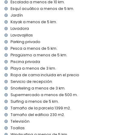
Escalada a menos de 10 km.
Calefacción por aire y aire acondicionado
Esquí acuático a menos de 5 km.
Instalaciones y servicios con cargo adicional
Jardín
Cama extra y cama/cuna para niños (bajo demanda)
Kayak a menos de 5 km.
Lavadora
Entretenimiento y actividades de ocio para sus vacaciones
Lavavajillas
en Jávea, Costa Blanca
Parking privado
Discoteca, bar y paseo marítimo (Arenal Jávea) (a menos
Pesca a menos de 5 km.
de 5 kilómetros de la casa)
Piragüismo a menos de 5 km.
Lugares de interés y cultura en Jávea, Costa Blanca
Piscina privada
Playa a menos de 3 km.
Museo (Histórico de Jávea), ruina (Molinos de Viento,
Jávea) y edificio arquitectónico (Histórico de Jávea) (a
Ropa de cama incluida en el precio
menos de 5 kilómetros del alojamiento)
Servicio de recepción
Iglesia (Virgen de Loreto, Puerto, Jávea), monumento
Snorkeling a menos de 3 km.
(Pueblo de Jávea, Jávea) y lugar histórico (Pueblo de
Supermercado a menos de 500 m.
Jávea) (a menos de 10 kilómetros del alojamiento)
Surfing a menos de 5 km.
Castillo (Portal de la Vila y Dénia) (a menos de 25
Tamaño de la parcela 1399 m2.
kilómetros del alojamiento)
Tamaño del edificio 230 m2.
Deportes
Televisión
Tenis, ciclismo de montaña, ciclismo, canotaje, kayak,
Toallas
pesca, buceo, snorkel, surf, windsurf y esquí acuático (a
Windsurfing a menos de 5 km.