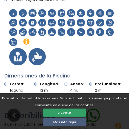
menos de 5 kilómetros de la villa)
Golf (Club de Golf Jávea), equitación, senderismo y
escalada (a menos de 10 kilómetros de la villa)
Dimensiones de la Piscina
Forma
:
Longitud
:
Ancho
:
Profundidad
:
laguna
12 m.
4 m.
2 m.
Este sitio internet utiliza cookies. Si usted continua a navegar por el sitio
consiente en el uso de las cookies.
Disponibilidad
Acepto
Más info aquí
¡Puede calcular el precio del alquiler haciendo clic