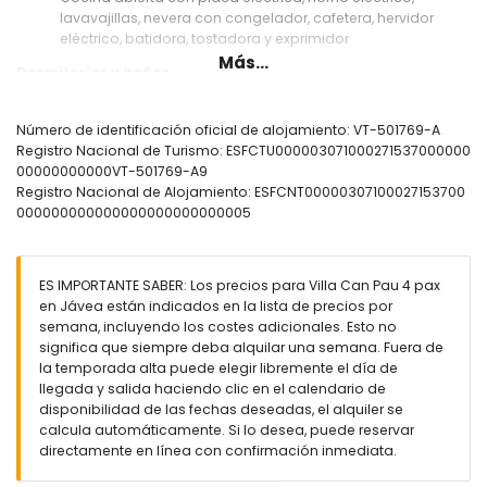
lavavajillas, nevera con congelador, cafetera, hervidor
eléctrico, batidora, tostadora y exprimidor
Más...
Dormitorios y baños
2 dormitorios con aire acondicionado, cada uno con
cama queen-size (200 x 160 cm) y baño en suite
Número de identificación oficial de alojamiento: VT-501769-A
3 baños en suite, cada uno con lavabo, ducha y sanitario
Registro Nacional de Turismo: ESFCTU000003071000271537000000
Baño con lavabo, ducha y sanitario
00000000000VT-501769-A9
Registro Nacional de Alojamiento: ESFCNT00000307100027153700
Exterior de la villa
000000000000000000000000005
Parcela grande y cerrada
Piscina privada de forma de laguna de 12 m x 4 m y 2 m de
profundidad
ES IMPORTANTE SABER: Los precios para Villa Can Pau 4 pax
Maravilloso jardín con césped, árboles y mobiliario de
en Jávea están indicados en la lista de precios por
jardín con tumbonas
semana, incluyendo los costes adicionales. Esto no
3 terrazas, de las cuales 1 está cubierta
significa que siempre deba alquilar una semana. Fuera de
Cocina exterior y barbacoa
la temporada alta puede elegir libremente el día de
Área de estar exterior y comedor exterior
llegada y salida haciendo clic en el calendario de
2 plazas de aparcamiento cubiertas privadas y 3 plazas
disponibilidad de las fechas deseadas, el alquiler se
de aparcamiento privadas
calcula automáticamente. Si lo desea, puede reservar
directamente en línea con confirmación inmediata.
Más información
Localidad más cercana: Jávea (a menos de 5 kilómetros