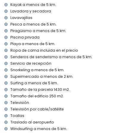
plancha y tabla de planchar
Kayak a menos de 5 km.
ropa de cama y toallas
Lavadora y secadora
servicio de recepción y servicio de emergencia 24 horas
Lavavajillas
calefacción por suelo radiante y con aire acondicionado
Pesca a menos de 5 km.
Instalaciones y servicios con coste adicional
Piragüismo a menos de 5 km.
servicio de aeropuerto
Piscina privada
cama extra y cama/cuna para niños (a petición)
Playa a menos de 5 km.
Ropa de cama incluida en el precio
Entretenimiento y actividades de ocio para sus vacaciones
Senderos de senderismo a menos de 5 km.
en Xàbia, Costa Blanca
Servicio de recepción
discoteca, bar y paseo (El Arenal) (a menos de 5 kilómetros
Snorkeling a menos de 5 km.
de la casa)
Supermercado a menos de 2 km.
Lugares de interés y cultura en Xàbia, Costa Blanca
Surfing a menos de 5 km.
Tamaño de la parcela 1430 m2.
museo (Histórico de Xàbia), iglesia (Virgen de Loreto, Puerto,
Xàbia), monumento (Molinos de Viento, Xàbia), edificio
Tamaño del edificio 250 m2.
arquitectónico (Pueblo Histórico y Xàbia) (a menos de 5
Televisión
kilómetros del alojamiento)
Televisión por cable/satélite
ruina (Pueblo Histórico y Xàbia) (a menos de 10 kilómetros
Toallas
del alojamiento)
Traslado al aeropuerto
castillo (Portal de la Vila y Dénia) (a menos de 25 kilómetros
Windsurfing a menos de 5 km.
del alojamiento)