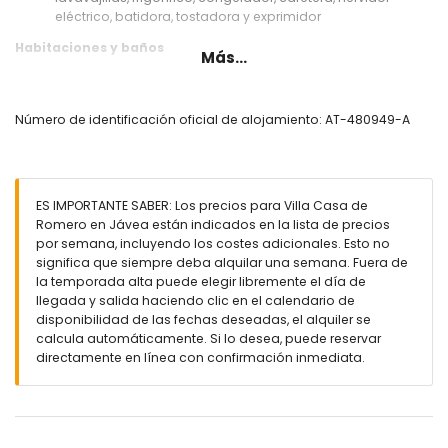
eléctrico, batidora, tostadora y exprimidor
Habitaciones y baños
Más...
dormitorio con aire acondicionado, cama king size (200 x
180cm), televisión y baño en suite
3 dormitorios con aire acondicionado, cada uno con 2
Número de identificación oficial de alojamiento: AT-480949-A
camas individuales (200 x 90cm) y baño en suite
baño en suite con doble lavabo, bañera, ducha y wc
baño en suite con doble lavabo, ducha y wc
2 baños en suite, cada uno con lavabo individual, ducha y
ES IMPORTANTE SABER: Los precios para Villa Casa de
wc
Romero en Jávea están indicados en la lista de precios
Exterior de la villa
por semana, incluyendo los costes adicionales. Esto no
significa que siempre deba alquilar una semana. Fuera de
parcela grande y vallada
la temporada alta puede elegir libremente el día de
piscina privada de 11m x 4m y 1.7m de profundidad
llegada y salida haciendo clic en el calendario de
jardín con grava, árboles y muebles de jardín con
disponibilidad de las fechas deseadas, el alquiler se
tumbonas
calcula automáticamente. Si lo desea, puede reservar
4 terrazas, de las cuales 3 cubiertas
directamente en línea con confirmación inmediata.
barbacoa
ducha exterior
zona de estar al aire libre y zona de comedor exterior
Más información