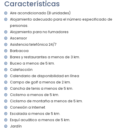
Características
pueblo más cercano: Xàbia (a menos de 5 kilómetros de
la villa)
Aire acondicionado (8 unidades)
río o costa más cercano: Mediterráneo (a menos de 5
Alojamiento adecuado para el número especificado de
kilómetros de la villa)
personas.
playa más cercana: El Arenal (a menos de 5 kilómetros de
la villa)
Alojamiento para no fumadores
puerto más cercano: La Fontana (a menos de 5 kilómetros
Ascensor
de la villa)
Asistencia telefónica 24/7
parque más cercano: Pinosol (a menos de 3 kilómetros de
Barbacoa
la villa)
Bares y restaurantes a menos de 3 km.
aeropuerto más cercano: Alicante (a menos de 100
Buceo a menos de 5 km.
kilómetros de la villa)
Calefacción
segundo aeropuerto más cercano: Valencia (> 100
kilómetros)
Calendario de disponibilidad en línea
prohibido fumar
Campo de golf a menos de 2 km.
no se permiten mascotas
Cancha de tenis a menos de 5 km.
El edificio donde se encuentra el alojamiento tiene
Ciclismo a menos de 5 km.
ascensor.
Ciclismo de montaña a menos de 5 km.
El alojamiento es muy adecuado para familias con niños
Conexión a Internet
Instalaciones y servicios incluidos en el precio del alquiler
Escalada a menos de 5 km.
de la villa
Esquí acuático a menos de 5 km.
internet (WiFi)
Jardín