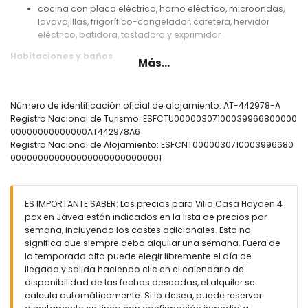
cocina con placa eléctrica, horno eléctrico, microondas,
lavavajillas, frigorífico-congelador, cafetera, hervidor
eléctrico, batidora, tostadora y exprimidor
Habitaciones y baños
Más...
dormitorio con aire acondicionado, cama doble,
ventilador y baño en suite
dormitorio con aire acondicionado, cama individual
Número de identificación oficial de alojamiento: AT-442978-A
(medidas 190 por 90 cm) y ventilador
Registro Nacional de Turismo: ESFCTU00000307100039966800000
baño en suite con doble lavabo, combinación de
00000000000000AT442978A6
bañera/ducha y WC
Registro Nacional de Alojamiento: ESFCNT0000030710003996680
baño con doble lavabo, ducha y WC
0000000000000000000000000001
Exterior de la villa
parcela vallada
ES IMPORTANTE SABER: Los precios para Villa Casa Hayden 4
piscina privada con forma de riñón de 8m x 4m y 2m de
pax en Jávea están indicados en la lista de precios por
profundidad
semana, incluyendo los costes adicionales. Esto no
jardín con árboles
significa que siempre deba alquilar una semana. Fuera de
3 terrazas, de las cuales 2 están cubiertas
la temporada alta puede elegir libremente el día de
barbacoa
llegada y salida haciendo clic en el calendario de
ducha exterior
disponibilidad de las fechas deseadas, el alquiler se
calcula automáticamente. Si lo desea, puede reservar
Más información