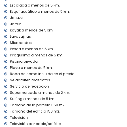
museo, iglesia, ruina, monumento, edificio arquitectónico y
Escalada a menos de 5 km.
lugar histórico (a menos de 10 kilómetros del alojamiento)
Esquí acuático a menos de 5 km.
Deportes
Jacuzzi
Jardín
tenis, ciclismo de montaña, ciclismo, escalada,
piragüismo, kayak, pesca, buceo, surf y esquí acuático (a
Kayak a menos de 5 km.
menos de 5 kilómetros de la villa)
Lavavajillas
golf (Club de Golf Jávea, Jávea) y equitación (a menos de
Microondas
10 kilómetros de la villa)
Pesca a menos de 5 km.
Piragüismo a menos de 5 km.
Piscina privada
Playa a menos de 5 km.
Ropa de cama incluida en el precio
Se admiten mascotas.
Servicio de recepción
Supermercado a menos de 2 km.
Surfing a menos de 5 km.
Tamaño de la parcela 850 m2.
Tamaño del edificio 150 m2.
Televisión
Televisión por cable/satélite