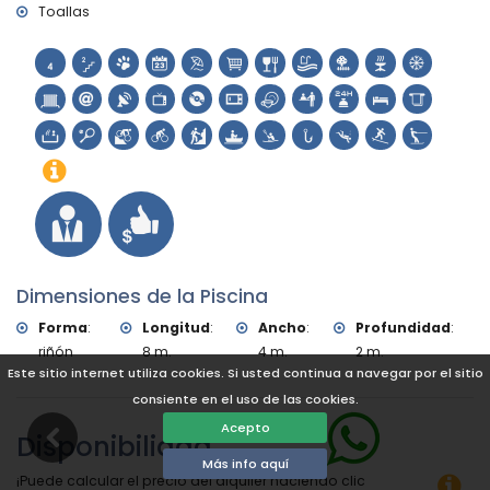
Toallas
Dimensiones de la Piscina
Forma
:
Longitud
:
Ancho
:
Profundidad
:
riñón
8 m.
4 m.
2 m.
Este sitio internet utiliza cookies. Si usted continua a navegar por el sitio
consiente en el uso de las cookies.
Acepto
Disponibilidad
Más info aquí
¡Puede calcular el precio del alquiler haciendo clic