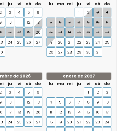
mi
ju
vi
sá
do
lu
ma
mi
ju
vi
sá
do
3
4
2
3
4
5
6
1
2
5
6
7
8
9
10
11
9
10
11
12
13
16
17
18
19
12
13
14
15
16
17
18
20
23
24
25
26
27
19
20
21
22
23
24
25
30
26
27
28
29
30
31
embre de 2026
enero de 2027
mi
ju
vi
sá
do
lu
ma
mi
ju
vi
sá
do
2
3
4
5
6
1
2
3
9
10
11
12
13
4
5
6
7
8
9
10
16
17
18
19
20
11
12
13
14
15
16
17
23
24
25
26
27
18
19
20
21
22
23
24