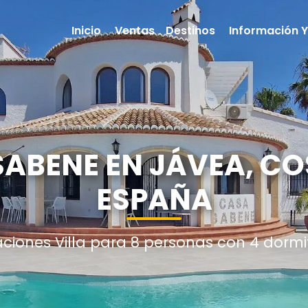
Inicio
Ventas
Destinos
Información Y
SABENE EN JÁVEA, C
ESPAÑA
aciones Villa para 8 personas con 4 dormi