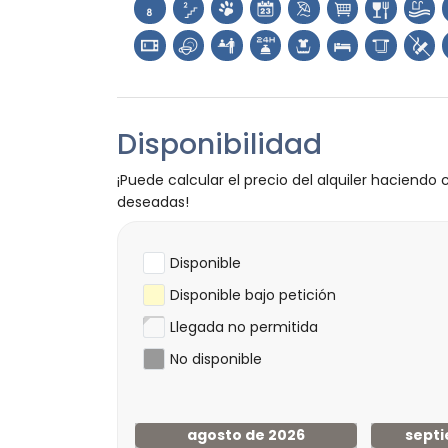
castillo (Denia) (a menos de 25 kilómetr
Deportes
senderismo y ciclismo (a menos de 1000 m
tenis, kayak, pesca, buceo y snorkel (a me
golf (Jávea) y paseos a caballo (a menos d
Disponibilidad
¡Puede calcular el precio del alquiler haciendo c
deseadas!
Disponible
Disponible bajo petición
Llegada no permitida
No disponible
agosto de 2026
septi