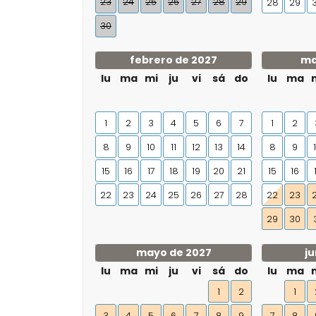
23
24
25
26
27
28
29
28
29
30
febrero de 2027
ma
lu
ma
mi
ju
vi
sá
do
lu
ma
1
2
3
4
5
6
7
1
2
8
9
10
11
12
13
14
8
9
15
16
17
18
19
20
21
15
16
22
23
24
25
26
27
28
22
23
29
30
mayo de 2027
ju
lu
ma
mi
ju
vi
sá
do
lu
ma
1
2
1
3
4
5
6
7
8
9
7
8