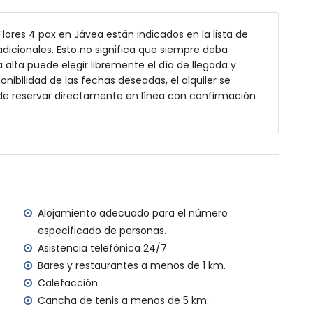
Flores 4 pax en Jávea están indicados en la lista de
dicionales. Esto no significa que siempre deba
ofundidad
alta puede elegir libremente el día de llegada y
 con tumbonas
onibilidad de las fechas deseadas, el alquiler se
de reservar directamente en línea con confirmación
rtas
kilómetros de la villa)
, Jávea (a menos de 500 metros de la villa)
Alojamiento adecuado para el número
menos de 500 metros de la villa)
especificado de personas.
ar, Jávea (a menos de 10 kilómetros de la villa)
Asistencia telefónica 24/7
os de 14 kilómetros de la villa)
Bares y restaurantes a menos de 1 km.
s de 100 kilómetros de la villa)
Calefacción
a (> 100 kilómetros)
enos de 5 kilómetros y tren a menos de 50 kilómetros
Cancha de tenis a menos de 5 km.