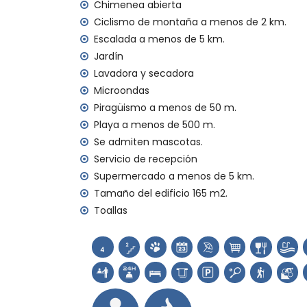
mascotas permitidas
Chimenea abierta
El alojamiento es muy adecuado para fam
Ciclismo de montaña a menos de 2 km.
Escalada a menos de 5 km.
Instalaciones y servicios incluidos en el prec
Jardín
internet (WiFi)
Lavadora y secadora
aspiradora y plancha con tabla de planc
Microondas
ropa de cama y toallas
Piragüismo a menos de 50 m.
servicio de recepción y servicio de emer
calefacción eléctrica y aire acondiciona
Playa a menos de 500 m.
Se admiten mascotas.
Instalaciones y servicios con cargo adicion
Servicio de recepción
cama extra y cuna de bebé (bajo dema
Supermercado a menos de 5 km.
Tamaño del edificio 165 m2.
Entretenimiento y actividades de ocio par
Toallas
paseo marítimo (El Arenal y Jávea) (a me
Lugares de interés y cultura en Jávea, Cos
museo (Histórico de Jávea, Jávea), iglesia
Viento, Jávea), monumento (Pueblo de Jáv
Jávea), lugar histórico (Pueblo de Jávea