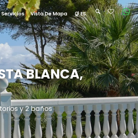
 Servicios
Vista De Mapa
ES
OSTA BLANCA,
torios y 2 baños