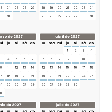
23
24
25
26
27
18
19
20
21
22
23
24
30
31
25
26
27
28
29
30
31
rzo de 2027
abril de 2027
mi
ju
vi
sá
do
lu
ma
mi
ju
vi
sá
do
1
2
3
4
3
4
5
6
7
5
6
7
8
9
10
11
10
11
12
13
14
12
13
14
15
16
17
18
17
18
19
20
21
19
20
21
22
23
24
25
24
25
26
27
28
26
27
28
29
30
31
nio de 2027
julio de 2027
mi
ju
vi
sá
do
lu
ma
mi
ju
vi
sá
do