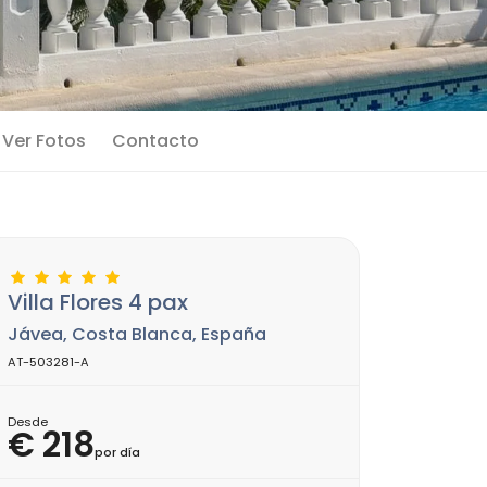
Ver Fotos
Contacto
Villa Flores 4 pax
Jávea, Costa Blanca, España
AT-503281-A
Desde
€ 218
por día