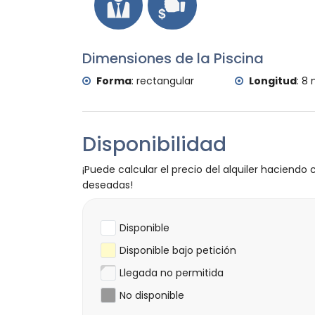
castillo (Portal de la Vila y Denia) (a me
Deportes
ciclismo, canoa, kayak, buceo, snorkel, 
Dimensiones de la Piscina
villa)
tenis, senderismo, ciclismo de montaña y
Forma
:
rectangular
Longitud
:
8 
equitación, pesca y surf (a menos de 10 ki
Disponibilidad
¡Puede calcular el precio del alquiler haciendo c
deseadas!
Disponible
Disponible bajo petición
Llegada no permitida
No disponible