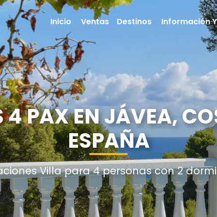
Inicio
Ventas
Destinos
Información Y
S 4 PAX EN JÁVEA, C
ESPAÑA
aciones Villa para 4 personas con 2 dormi