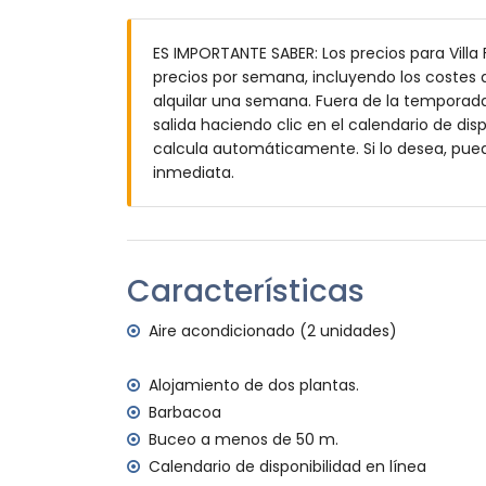
Exterior de la villa
ES IMPORTANTE SABER: Los precios para Villa 
parcela cerrada
precios por semana, incluyendo los costes a
piscina privada de 8m x 4m y 1.8m de pr
alquilar una semana. Fuera de la temporada 
jardín con árboles y mobiliario de jardín
salida haciendo clic en el calendario de disp
4 terrazas, de las cuales 3 cubiertas
calcula automáticamente. Si lo desea, pue
barbacoa
inmediata.
ducha exterior
zona de estar y comedor exterior
2 plazas de aparcamiento privadas cubie
Más información
Características
pueblo más cercano: Jávea (a menos de 8 
ribera u orilla más cercana: Mediterráneo
Aire acondicionado (2 unidades)
playa más cercana: La Barraca, Jávea (a 
puerto más cercano: Puerto Aduanas del M
Alojamiento de dos plantas.
parque más cercano: Montgó, Jávea (a men
Barbacoa
aeropuerto más cercano: Alicante (a meno
Buceo a menos de 50 m.
segundo aeropuerto más cercano: Valenci
transporte público cercano: autobús a m
Calendario de disponibilidad en línea