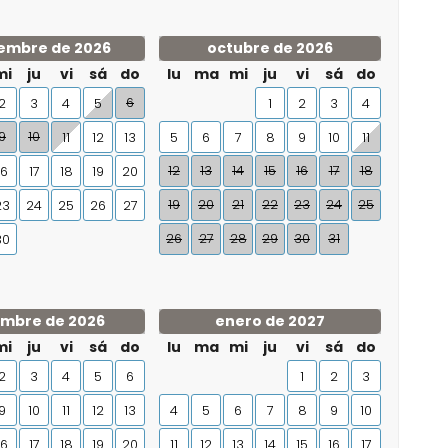
embre de 2026
octubre de 2026
mi
ju
vi
sá
do
lu
ma
mi
ju
vi
sá
do
6
2
3
4
5
1
2
3
4
9
10
11
12
13
5
6
7
8
9
10
11
12
13
14
15
16
17
18
16
17
18
19
20
19
20
21
22
23
24
25
23
24
25
26
27
26
27
28
29
30
31
30
embre de 2026
enero de 2027
mi
ju
vi
sá
do
lu
ma
mi
ju
vi
sá
do
2
3
4
5
6
1
2
3
9
10
11
12
13
4
5
6
7
8
9
10
16
17
18
19
20
11
12
13
14
15
16
17