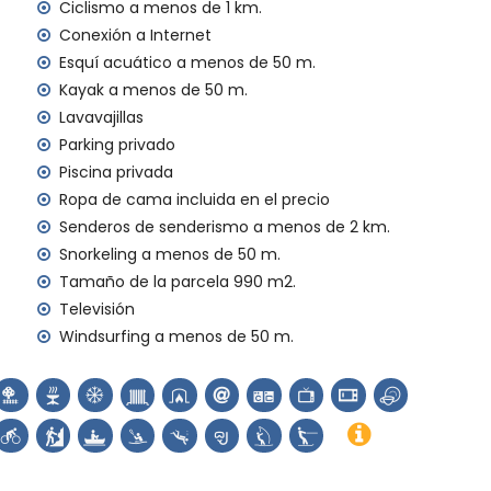
Ciclismo a menos de 1 km.
ilias con niños
Conexión a Internet
Esquí acuático a menos de 50 m.
io del alquiler de la villa
Kayak a menos de 50 m.
Lavavajillas
har
Parking privado
Piscina privada
gencia 24 horas
do
Ropa de cama incluida en el precio
Senderos de senderismo a menos de 2 km.
al
Snorkeling a menos de 50 m.
nda)
Tamaño de la parcela 990 m2.
Televisión
a sus vacaciones en Jávea, Costa Blanca
Windsurfing a menos de 50 m.
nos de 5 kilómetros de la casa)
ta Blanca
 (Virgen de Loreto, Puerto, Jávea), ruina (Molinos de
ea, Jávea), edificio arquitectónico (Pueblo de Jávea,
 y Jávea) (a menos de 10 kilómetros del alojamiento)