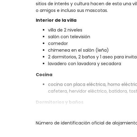
sitios de interés y cultura hacen de esta una v
o amigos e incluso sus mascotas.
Interior de la villa
villa de 2 niveles
salón con televisión
comedor
chimenea en el salón (leña)
2 dormitorios, 2 baños y 1 aseo para invit
lavadero con lavadora y secadora
Cocina
cocina con placa eléctrica, horno eléctric
cafetera, hervidor eléctrico, batidora, to
Dormitorios y baños
dormitorio con aire acondicionado, cama k
dormitorio con aire acondicionado y ca
Número de identificación oficial de alojamient
baño en suite con lavabo individual, duc
baño con lavabo doble, ducha y WC