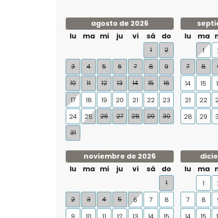
agosto de 2026
septi
lu
ma
mi
ju
vi
sá
do
lu
ma
1
2
1
3
4
5
6
7
8
9
7
8
10
11
12
13
14
15
16
14
15
17
18
19
20
21
22
23
21
22
26
27
28
29
30
24
25
28
29
31
noviembre de 2026
dici
lu
ma
mi
ju
vi
sá
do
lu
ma
1
1
2
3
4
5
6
7
8
7
8
9
10
11
12
13
14
15
14
15