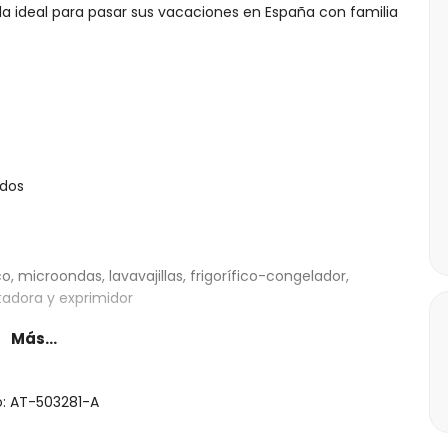
illa ideal para pasar sus vacaciones en España con familia
ados
o, microondas, lavavajillas, frigorífico-congelador,
stadora y exprimidor
Más...
ing size, televisión y baño en suite
ma doble
o: AT-503281-A
ha y WC