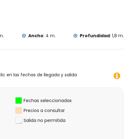
nos de 25 kilómetros del alojamiento)
windsurf y esquí acuático (a menos de 1000 metros de la
 escalada (a menos de 5 kilómetros de la villa)
m.
Ancho
:
4 m.
Profundidad
:
1,8 m.
lómetros de la villa)
lic en las fechas de llegada y salida
Fechas seleccionadas
Precios a consultar
Salida no permitida