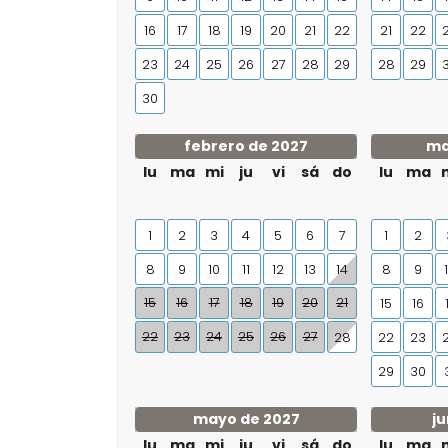
16
17
18
19
20
21
22
21
22
23
24
25
26
27
28
29
28
29
30
febrero de 2027
ma
lu
ma
mi
ju
vi
sá
do
lu
ma
1
2
3
4
5
6
7
1
2
8
9
10
11
12
13
14
8
9
15
16
17
18
19
20
21
15
16
22
23
24
25
26
27
28
22
23
29
30
mayo de 2027
ju
lu
ma
mi
ju
vi
sá
do
lu
ma