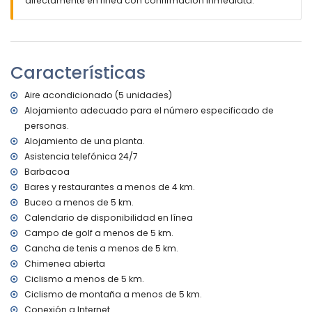
directamente en línea con confirmación inmediata.
de 4 kilómetros de la villa)
playa más cercana: La Grava, Jávea (a menos de 4
kilómetros de la villa)
puerto más cercano: Aduanas del Mar (a menos de 5
kilómetros de la villa)
Características
parque más cercano: Montgó, Jávea (a menos de 5
kilómetros de la villa)
Aire acondicionado (5 unidades)
aeropuerto más cercano: Alicante (a menos de 100
Alojamiento adecuado para el número especificado de
kilómetros de la villa)
personas.
segundo aeropuerto más cercano: Valencia (> 100
kilómetros)
Alojamiento de una planta.
por favor, consultar si se permiten mascotas
Asistencia telefónica 24/7
El alojamiento es muy adecuado para familias con niños
Barbacoa
Bares y restaurantes a menos de 4 km.
Instalaciones y servicios incluidos en el precio del alquiler
de la villa
Buceo a menos de 5 km.
Calendario de disponibilidad en línea
internet (WiFi)
Campo de golf a menos de 5 km.
plancha y tabla de planchar
Cancha de tenis a menos de 5 km.
ropa de cama y toallas
servicio de recepción y servicio de emergencia 24 horas
Chimenea abierta
con aire acondicionado
Ciclismo a menos de 5 km.
Ciclismo de montaña a menos de 5 km.
Instalaciones y servicios con coste extra
Conexión a Internet