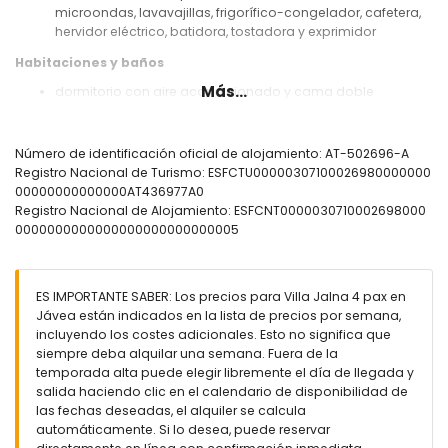
microondas, lavavajillas, frigorífico-congelador, cafetera,
hervidor eléctrico, batidora, tostadora y exprimidor
Habitaciones y baños
Más...
dormitorio con aire acondicionado y cama doble
dormitorio con aire acondicionado y 2 camas individuales
(de 190 por 90 cm)
2 baños cada uno con lavabo, ducha y WC
Número de identificación oficial de alojamiento: AT-502696-A
Registro Nacional de Turismo: ESFCTU00000307100026980000000
Exterior de la villa
00000000000000AT436977A0
parcela grande y vallada
Registro Nacional de Alojamiento: ESFCNT0000030710002698000
piscina privada de 12m x 5m y 2m de profundidad
0000000000000000000000000005
hermoso jardín con césped, grava, árboles y muebles de
jardín con tumbonas
3 terrazas, de las cuales 1 está cubierta
ES IMPORTANTE SABER: Los precios para Villa Jalna 4 pax en
barbacoa
Jávea están indicados en la lista de precios por semana,
zona de estar exterior y zona de comedor exterior
incluyendo los costes adicionales. Esto no significa que
4 plazas de aparcamiento privadas
siempre deba alquilar una semana. Fuera de la
temporada alta puede elegir libremente el día de llegada y
Más información
salida haciendo clic en el calendario de disponibilidad de
pueblo más cercano: Jávea (a menos de 4 kilómetros de
las fechas deseadas, el alquiler se calcula
la villa)
automáticamente. Si lo desea, puede reservar
río o costa más cercano: Mediterráneo, Jávea (a menos