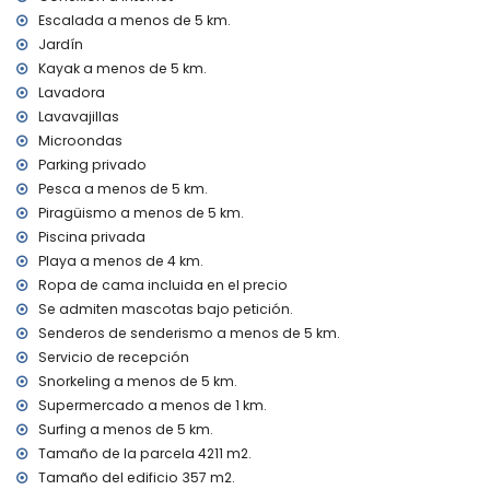
cama extra y cuna de bebé (a demanda)
Escalada a menos de 5 km.
Entretenimiento y actividades de ocio para sus vacaciones
Jardín
en Jávea, Costa Blanca
Kayak a menos de 5 km.
Lavadora
discoteca, bar y paseo marítimo (Paseo Marítimo) (a
menos de 5 kilómetros de la casa)
Lavavajillas
Microondas
Lugares de interés y cultura en Jávea, Costa Blanca
Parking privado
museo (Histórico de Jávea, Jávea), iglesia (Virgen de
Pesca a menos de 5 km.
Loreto, Puerto, Jávea), ruina (Molinos de Viento, Jávea),
Piragüismo a menos de 5 km.
monumento (Pueblo de Jávea, Jávea), edificio
Piscina privada
arquitectónico (Pueblo de Jávea, Jávea), lugar histórico
Playa a menos de 4 km.
(Pueblo de Jávea y Jávea) (a menos de 5 kilómetros del
Ropa de cama incluida en el precio
alojamiento)
castillo (Portal de la Vila y Dénia) (a menos de 25 kilómetros
Se admiten mascotas bajo petición.
del alojamiento)
Senderos de senderismo a menos de 5 km.
Servicio de recepción
Deportes
Snorkeling a menos de 5 km.
tenis, golf (La Sella, Dénia), senderismo, ciclismo de
Supermercado a menos de 1 km.
montaña, ciclismo, escalada, piragüismo, kayak, pesca,
Surfing a menos de 5 km.
buceo, snorkel y surf (a menos de 5 kilómetros de la villa)
Tamaño de la parcela 4211 m2.
equitación (a menos de 10 kilómetros de la villa)
Tamaño del edificio 357 m2.