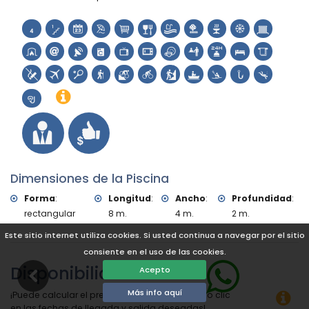
escalada, piragüismo, kayak, pesca, buceo y snorkel (a
menos de 5 kilómetros de la villa)
golf (Club de Golf, Jávea) y equitación (a menos de 10
kilómetros de la villa)
Dimensiones de la Piscina
Forma
:
Longitud
:
Ancho
:
Profundidad
:
rectangular
8 m.
4 m.
2 m.
Este sitio internet utiliza cookies. Si usted continua a navegar por el sitio
consiente en el uso de las cookies.
Disponibilidad
Acepto
Más info aquí
¡Puede calcular el precio del alquiler haciendo clic
en las fechas de llegada y salida deseadas!