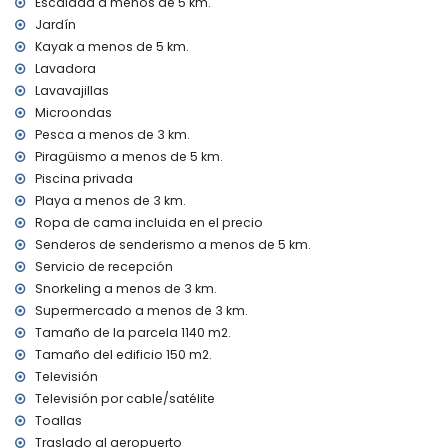
Escalada a menos de 5 km.
calefacción por aire y aire acondicionado
Jardín
Instalaciones y servicios con coste adicional
Kayak a menos de 5 km.
servicio de aeropuerto
Lavadora
cama extra y cuna (bajo demanda)
Lavavajillas
Microondas
Entretenimiento y actividades de ocio para sus vacaciones
en Jávea, Costa Blanca
Pesca a menos de 3 km.
Piragüismo a menos de 5 km.
discoteca, bar, paseo marítimo (El Arenal y Jávea) (a
Piscina privada
menos de 5 kilómetros de la casa)
Playa a menos de 3 km.
Lugares de interés y cultura en Jávea, Costa Blanca
Ropa de cama incluida en el precio
museo (Histórico de Jávea, Jávea), iglesia (Virgen de
Senderos de senderismo a menos de 5 km.
Loreto, Puerto, Jávea), ruina (Molinos de Viento, Jávea),
Servicio de recepción
monumento (Pueblo de Jávea, Jávea), edificio
Snorkeling a menos de 3 km.
arquitectónico (Pueblo de Jávea, Jávea), sitio histórico
Supermercado a menos de 3 km.
(Pueblo de Jávea y Jávea) (a menos de 10 kilómetros del
Tamaño de la parcela 1140 m2.
alojamiento)
Tamaño del edificio 150 m2.
palacio (Palacio Real, Valencia), castillo (Portal de la Vila y
Denia) (a menos de 25 kilómetros del alojamiento)
Televisión
Televisión por cable/satélite
Deportes
Toallas
tenis, senderismo, ciclismo de montaña, ciclismo,
Traslado al aeropuerto