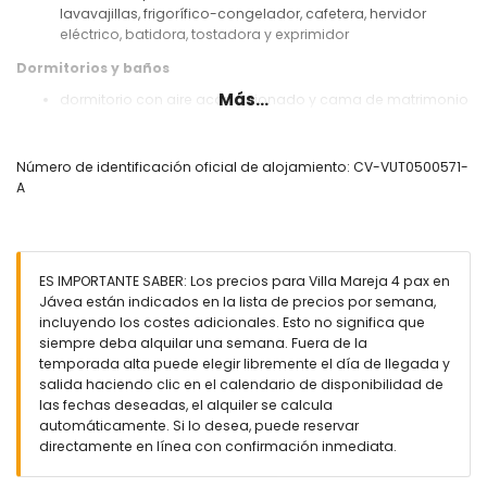
lavavajillas, frigorífico-congelador, cafetera, hervidor
eléctrico, batidora, tostadora y exprimidor
Dormitorios y baños
Más...
dormitorio con aire acondicionado y cama de matrimonio
(200 x 160cm) y baño en-suite
dormitorio con aire acondicionado y 2 camas individuales
(200 x 90cm)
Número de identificación oficial de alojamiento: CV-VUT0500571-
baño en-suite con lavabo, ducha y WC
A
baño con lavabo, ducha y WC
Exterior de la villa
parcela grande y vallada
ES IMPORTANTE SABER: Los precios para Villa Mareja 4 pax en
piscina privada de 8m x 4m y 2m de profundidad
Jávea están indicados en la lista de precios por semana,
maravilloso jardín con césped, grava, árboles y mobiliario
incluyendo los costes adicionales. Esto no significa que
de jardín con tumbonas
siempre deba alquilar una semana. Fuera de la
3 terrazas, de las cuales 1 está cubierta
temporada alta puede elegir libremente el día de llegada y
barbacoa
salida haciendo clic en el calendario de disponibilidad de
ducha exterior
las fechas deseadas, el alquiler se calcula
zona de estar y comedor al aire libre
automáticamente. Si lo desea, puede reservar
directamente en línea con confirmación inmediata.
Más información
pueblo más cercano: Jávea (a menos de 5 kilómetros de