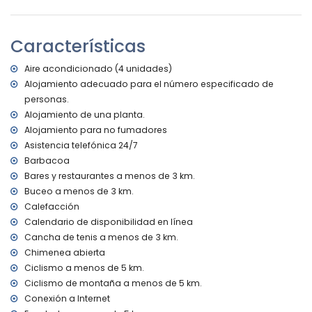
la villa)
orilla o ribera más cercana: Mediterráneo, Jávea (a menos
de 3 kilómetros de la villa)
Características
playa más cercana: El Arenal, Jávea (a menos de 3
kilómetros de la villa)
Aire acondicionado (4 unidades)
puerto más cercano: Nou Fontana (a menos de 3
Alojamiento adecuado para el número especificado de
kilómetros de la villa)
personas.
parque más cercano: Montgó, Jávea (a menos de 5
kilómetros de la villa)
Alojamiento de una planta.
aeropuerto más cercano: Alicante (a menos de 100
Alojamiento para no fumadores
kilómetros de la villa)
Asistencia telefónica 24/7
segundo aeropuerto más cercano: Valencia (> 100
Barbacoa
kilómetros)
Bares y restaurantes a menos de 3 km.
prohibido fumar
Buceo a menos de 3 km.
no se permiten mascotas
Calefacción
El alojamiento es muy adecuado para familias con niños
Calendario de disponibilidad en línea
Instalaciones y servicios incluidos en el precio del alquiler
Cancha de tenis a menos de 3 km.
de la villa
Chimenea abierta
internet (WiFi)
Ciclismo a menos de 5 km.
aspiradora y plancha con tabla de planchar
Ciclismo de montaña a menos de 5 km.
ropa de cama y toallas
Conexión a Internet
servicio de recepción y servicio de emergencia 24 horas