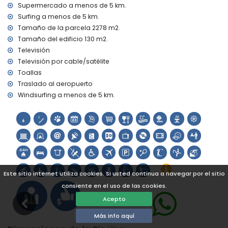
Puerto, Jávea), ruina (Molinos de Viento, Jávea),
Supermercado a menos de 5 km.
monumento (Pueblo de Jávea) y lugar histórico (Pueblo de
Surfing a menos de 5 km.
Jávea) (a menos de 5 kilómetros del alojamiento)
Tamaño de la parcela 2278 m2.
castillo (Portal de la Vila y Denia) (a menos de 25 kilómetros
Tamaño del edificio 130 m2.
del alojamiento)
Televisión
Deportes
Televisión por cable/satélite
ciclismo (a menos de 1000 metros de la villa)
Toallas
tenis, golf (Jávea Golf), equitación, ciclismo de montaña,
Traslado al aeropuerto
piragüismo, pesca, buceo, esnórquel, surf, windsurf y esquí
Windsurfing a menos de 5 km.
acuático (a menos de 5 kilómetros de la villa)
Este sitio internet utiliza cookies. Si usted continua a navegar por el sitio
consiente en el uso de las cookies.
Acepto
Más info aquí