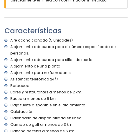
directamente en línea con confirmación inmediata.
2 terrazas, una de ellas cubierta
barbacoa
ducha exterior
zona de estar al aire libre y comedor exterior
espacio privado cubierto y cerrado para aparcar y 2
Características
plazas de aparcamiento privadas
Más información
Aire acondicionado (5 unidades)
Alojamiento adecuado para el número especificado de
pueblo más cercano: Jávea (a menos de 5 kilómetros de
personas.
la villa)
orilla o ribera más cercana: Mediterráneo, Jávea (a menos
Alojamiento adecuado para sillas de ruedas
de 5 kilómetros de la villa)
Alojamiento de una planta.
playa más cercana: El Arenal, Jávea (a menos de 5
Alojamiento para no fumadores
kilómetros de la villa)
Asistencia telefónica 24/7
puerto más cercano: Port Aduanas del Mar, Jávea (a
Barbacoa
menos de 5 kilómetros de la villa)
Bares y restaurantes a menos de 2 km.
parque más cercano: Montgó, Jávea (a menos de 5
Buceo a menos de 5 km.
kilómetros de la villa)
aeropuerto más cercano: Alicante (a menos de 100
Caja fuerte disponible en el alojamiento
kilómetros de la villa)
Calefacción
segundo aeropuerto más cercano: Valencia (> 100
Calendario de disponibilidad en línea
kilómetros)
Campo de golf a menos de 3 km.
prohibido fumar
Cancha de tenis a menos de 5 km.