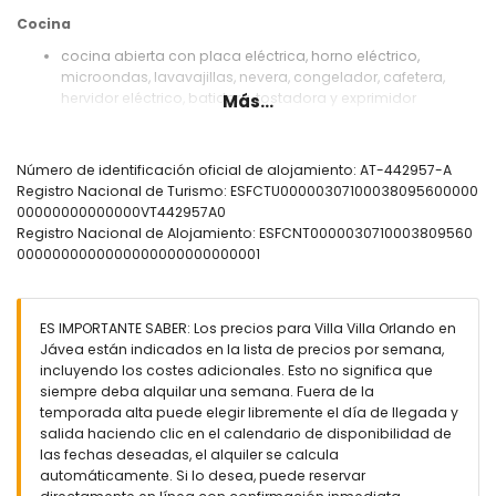
Cocina
cocina abierta con placa eléctrica, horno eléctrico,
microondas, lavavajillas, nevera, congelador, cafetera,
hervidor eléctrico, batidora, tostadora y exprimidor
Más...
Dormitorios y baños
dormitorio con aire acondicionado y cama de tamaño
Número de identificación oficial de alojamiento: AT-442957-A
queen (de 200 por 160 cm) y baño en suite
Registro Nacional de Turismo: ESFCTU00000307100038095600000
dormitorio con aire acondicionado y cama de tamaño
00000000000000VT442957A0
queen (de 200 por 160 cm)
Registro Nacional de Alojamiento: ESFCNT0000030710003809560
dormitorio con aire acondicionado y 2 camas individuales
0000000000000000000000000001
(de 190 por 90 cm)
baño en suite con lavabo individual, ducha, inodoro y
secador de pelo
ES IMPORTANTE SABER: Los precios para Villa Villa Orlando en
baño con lavabo individual, ducha, inodoro y secador de
Jávea están indicados en la lista de precios por semana,
pelo
incluyendo los costes adicionales. Esto no significa que
Exterior de la villa
siempre deba alquilar una semana. Fuera de la
temporada alta puede elegir libremente el día de llegada y
gran parcela
salida haciendo clic en el calendario de disponibilidad de
piscina privada de 15m x 6m y 2m de profundidad
las fechas deseadas, el alquiler se calcula
maravilloso jardín con césped, grava, árboles y muebles
automáticamente. Si lo desea, puede reservar
de jardín con tumbonas