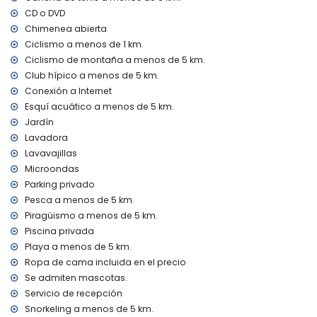
se aceptan mascotas
CD o DVD
alojamiento adaptado para personas en silla de ruedas
El alojamiento es muy adecuado para familias con niños
Chimenea abierta
Ciclismo a menos de 1 km.
Instalaciones y servicios incluidos en el precio del alquiler
Ciclismo de montaña a menos de 5 km.
de la villa
Club hípico a menos de 5 km.
ordenador e internet (WiFi)
Conexión a Internet
plancha y tabla de planchar
Esquí acuático a menos de 5 km.
ropa de cama y toallas
Jardín
servicio de recepción y servicio de emergencia 24 horas
calefacción y aire acondicionado
Lavadora
Lavavajillas
Instalaciones y servicios con coste adicional
Microondas
servicio de aeropuerto
Parking privado
cama extra y camas/cunas para niños (bajo demanda)
Pesca a menos de 5 km.
Entretenimiento y actividades de ocio para sus vacaciones
Piragüismo a menos de 5 km.
en Jávea, Costa Blanca
Piscina privada
Playa a menos de 5 km.
discoteca, club nocturno, bar y paseo marítimo (El Arenal)
Ropa de cama incluida en el precio
(a menos de 5 kilómetros de la casa)
Se admiten mascotas.
Lugares de interés y cultura en Jávea, Costa Blanca
Servicio de recepción
museo (Histórico de Jávea), iglesia (Virgen de Loreto,
Snorkeling a menos de 5 km.