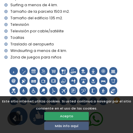
Lugares de interés y cultura en Moraira, Costa Blanca
Surfing a menos de 4 km.
Tamaño de la parcela 1503 m2.
Iglesia (Iglesia Parroquial de Santa Catalina), castillo
(Castell de Moraira), ruina (Castell de Moraira), monumento
Tamaño del edificio 135 m2.
(Torre de Vigía del Cap d'Or) y lugar histórico (Centro
Televisión
histórico) (a menos de 5 kilómetros del alojamiento)
Televisión por cable/satélite
Museo (Ecomuseo Cemroqt L'almassera) (a menos de 10
Toallas
kilómetros del alojamiento)
Traslado al aeropuerto
Deportes
Windsurfing a menos de 4 km.
Zona de juegos para niños
Pesca y snorkel (a menos de 1000 metros de la villa)
Tenis, golf (Club de Golf Ifach), senderismo, ciclismo de
montaña, ciclismo, canotaje, kayak, buceo, surf, windsurf y
esquí acuático (a menos de 5 kilómetros de la villa)
Escalada (a menos de 10 kilómetros de la villa)
Este sitio internet utiliza cookies. Si usted continua a navegar por el sitio
consiente en el uso de las cookies.
Acepto
Más info aquí