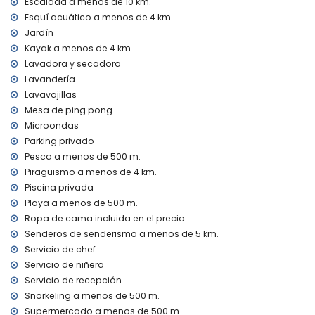
El alojamiento es muy adecuado para familias con niños
Escalada a menos de 10 km.
Esquí acuático a menos de 4 km.
Instalaciones y servicios incluidos en el precio del alquiler
Jardín
de la villa
Kayak a menos de 4 km.
Internet (WiFi)
Lavadora y secadora
Plancha y tabla de planchar
Lavandería
Ropa de cama y toallas
Lavavajillas
Servicio de recepción y servicio de emergencia 24 horas
Tenis de mesa
Mesa de ping pong
Calefacción por aire y con aire acondicionado
Microondas
Parking privado
Instalaciones y servicios con coste adicional
Pesca a menos de 500 m.
Servicio de aeropuerto
Piragüismo a menos de 4 km.
Servicio de cocina, servicio de lavandería y servicio de
Piscina privada
niñera
Playa a menos de 500 m.
Calefacción de la piscina
Ropa de cama incluida en el precio
Cama extra y camas/cunas para niños (a petición)
Senderos de senderismo a menos de 5 km.
Actividades de entretenimiento y ocio para sus vacaciones
Servicio de chef
en Moraira, Costa Blanca
Servicio de niñera
Bar (a menos de 500 metros de la casa)
Servicio de recepción
Discoteca y paseo marítimo (El Portet) (a menos de 5
Snorkeling a menos de 500 m.
kilómetros de la casa)
Supermercado a menos de 500 m.