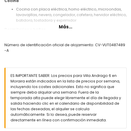
Cocina
Cocina con placa eléctrica, horno eléctrico, microondas,
lavavajillas, nevera, congelador, cafetera, hervidor eléctrico,
batidora, tostadora y exprimidor
Más...
Dormitorios y baños
Dormitorio con aire acondicionado, cama doble (de 200
por 140 cm) y baño en suite
Número de identificación oficial de alojamiento: CV-VUT0487489
Dormitorio con aire acondicionado y cama doble (de 190
-A
por 135 cm)
Dormitorio con aire acondicionado, 2 camas individuales
(de 200 por 90 cm), televisión y baño en suite
Baño en suite con lavabo individual, bañera, ducha y WC
ES IMPORTANTE SABER: Los precios para Villa Andrago 6 en
Baño en suite con lavabo individual, ducha y WC
Moraira están indicados en la lista de precios por semana,
Baño con lavabo individual, ducha y WC
incluyendo los costes adicionales. Esto no significa que
Exterior de la villa
siempre deba alquilar una semana. Fuera de la
temporada alta puede elegir libremente el día de llegada y
Parcela grande y cerrada
salida haciendo clic en el calendario de disponibilidad de
Piscina privada climatizada de 10 m x 5 m y 2 m de
las fechas deseadas, el alquiler se calcula
profundidad
automáticamente. Si lo desea, puede reservar
Hermoso jardín con césped, grava, árboles y mobiliario de
directamente en línea con confirmación inmediata.
jardín con tumbonas
Parque infantil