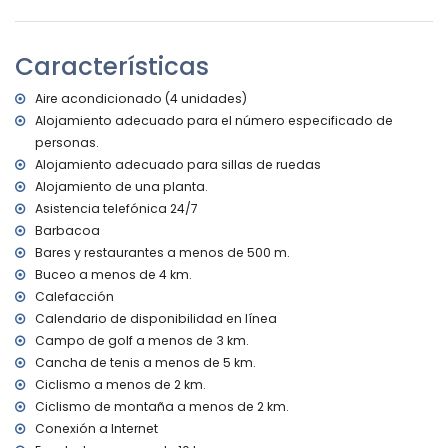
3 terrazas, de las cuales 2 son cubiertas
Cocina exterior y barbacoa
Ducha exterior
Características
Zona de estar al aire libre y zona de comedor al aire libre
2 plazas de aparcamiento cubiertas privadas y 3 plazas
Aire acondicionado (4 unidades)
de aparcamiento privadas
Alojamiento adecuado para el número especificado de
Más información
personas.
Pueblo más cercano: Moraira (a menos de 3 kilómetros de
Alojamiento adecuado para sillas de ruedas
la villa)
Alojamiento de una planta.
Orilla o ribera más cercana: Mar Mediterráneo (a menos de
Asistencia telefónica 24/7
500 metros de la villa)
Barbacoa
Playa más cercana: Cala Andrago (a menos de 500
Bares y restaurantes a menos de 500 m.
metros de la villa)
Buceo a menos de 4 km.
Puerto más cercano: Puerto de Moraira (a menos de 3
Calefacción
kilómetros de la villa)
Parque más cercano a menos de 3 kilómetros de la villa
Calendario de disponibilidad en línea
Aeropuerto más cercano: Alicante (a menos de 100
Campo de golf a menos de 3 km.
kilómetros de la villa)
Cancha de tenis a menos de 5 km.
Segundo aeropuerto más cercano: Valencia (> 100
Ciclismo a menos de 2 km.
kilómetros)
Ciclismo de montaña a menos de 2 km.
No se permiten mascotas
Conexión a Internet
Alojamiento apto para personas con movilidad reducida