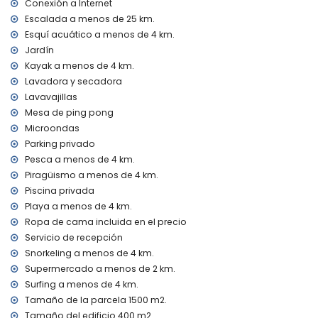
El alojamiento es muy adecuado para familias con niños
Conexión a Internet
Escalada a menos de 25 km.
Instalaciones y servicios incluidos en el precio del alquiler
Esquí acuático a menos de 4 km.
de esta villa de lujo
Jardín
internet (fibra óptica)
Kayak a menos de 4 km.
plancha y tabla de planchar
Lavadora y secadora
ropa de cama y toallas
Lavavajillas
servicio de recepción y servicio de emergencia 24 horas
ping-pong
Mesa de ping pong
calefacción por aire y con aire acondicionado
Microondas
Parking privado
Instalaciones y servicios con cargo extra
Pesca a menos de 4 km.
calefacción de la piscina
Piragüismo a menos de 4 km.
cama extra y cuna/cama para niños (bajo demanda)
Piscina privada
Entretenimiento y actividades de ocio para sus vacaciones
Playa a menos de 4 km.
en Moraira, Costa Blanca
Ropa de cama incluida en el precio
bar (a menos de 1000 metros de la casa)
Servicio de recepción
discoteca y paseo marítimo (Paseo Senillar) (a menos de
Snorkeling a menos de 4 km.
5 kilómetros de la casa)
Supermercado a menos de 2 km.
Surfing a menos de 4 km.
Lugares de interés y cultura en Moraira, Costa Blanca
Tamaño de la parcela 1500 m2.
museo (Moraira), iglesia (Iglesia Nuestra Señora de los
Tamaño del edificio 400 m2.