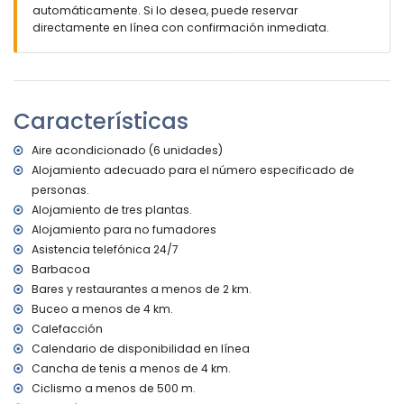
3 terrazas
automáticamente. Si lo desea, puede reservar
cocina exterior y barbacoa
directamente en línea con confirmación inmediata.
ducha exterior
zona de estar exterior y zona de comedor exterior
3 plazas de aparcamiento privado
Más información
Características
pueblo más cercano: Moraira (a menos de 4 kilómetros de
la villa)
Aire acondicionado (6 unidades)
ribera u orilla más cercana: Mediterráneo (a menos de 4
Alojamiento adecuado para el número especificado de
kilómetros de la villa)
personas.
playa más cercana: Platja de L'Ampolla (a menos de 4
Alojamiento de tres plantas.
kilómetros de la villa)
Alojamiento para no fumadores
puerto más cercano: Puerto de Moraira (a menos de 4
Asistencia telefónica 24/7
kilómetros de la villa)
parque más cercano: Marjal del Senillar (a menos de 4
Barbacoa
kilómetros de la villa)
Bares y restaurantes a menos de 2 km.
aeropuerto más cercano: Alicante (a menos de 100
Buceo a menos de 4 km.
kilómetros de la villa)
Calefacción
segundo aeropuerto más cercano: Valencia (> 100
Calendario de disponibilidad en línea
kilómetros)
Cancha de tenis a menos de 4 km.
no se permite fumar
no se admiten mascotas
Ciclismo a menos de 500 m.