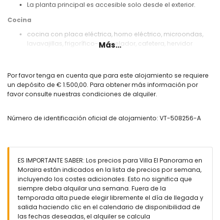
La planta principal es accesible solo desde el exterior.
Cocina
cocina con placa eléctrica, horno eléctrico, microondas,
lavavajillas, frigorífico-congelador, cafetera, hervidor
Más...
eléctrico, batidora y tostadora
Dormitorios y baños
Por favor tenga en cuenta que para este alojamiento se requiere
dormitorio con aire acondicionado, cama doble, televisión,
un depósito de € 1.500,00. Para obtener más información por
ventilador y baño en suite
favor consulte nuestras condiciones de alquiler.
2 dormitorios con aire acondicionado, cada uno con
cama doble, televisión y ventilador
Número de identificación oficial de alojamiento: VT-508256-A
dormitorio con aire acondicionado, cama doble y
ventilador
baño en suite con doble lavabo, ducha y WC
baño con doble lavabo, bañera, ducha y WC
ES IMPORTANTE SABER: Los precios para Villa El Panorama en
Exterior de esta villa de lujo
Moraira están indicados en la lista de precios por semana,
parcela grande y cerrada
incluyendo los costes adicionales. Esto no significa que
piscina privada climatizada de 12m x 5m y 2m de
siempre deba alquilar una semana. Fuera de la
profundidad
temporada alta puede elegir libremente el día de llegada y
jardín con grava, árboles y muebles de jardín con
salida haciendo clic en el calendario de disponibilidad de
tumbonas
las fechas deseadas, el alquiler se calcula