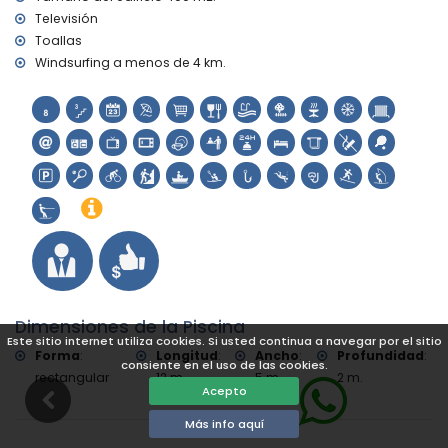
Desamparados), castillo (Castell de Moraira-Teulada),
Televisión
monumento (Escultura "Hombre Mirando al Mar" de Toni
Toallas
Mari), edificio arquitectónico (Castell de Moraira) y lugar
histórico (Centro Histórico) (a menos de 5 kilómetros del
Windsurfing a menos de 4 km.
alojamiento)
ruina (Torre de Vigía del Cap d'Or) (a menos de 10
kilómetros del alojamiento)
Deportes
ciclismo (a menos de 1000 metros de la villa)
tenis, piragüismo, kayak, pesca, buceo, esnórquel, surf,
windsurf y esquí acuático (a menos de 5 kilómetros de la
villa)
golf (Club de Golf Ifach), equitación, senderismo y ciclismo
de montaña (a menos de 10 kilómetros de la villa)
escalada (a menos de 25 kilómetros de la villa)
Dimensiones de la Piscina
Este sitio internet utiliza cookies. Si usted continua a navegar por el sitio
Forma
:
Longitud
:
Ancho
:
Profundidad
:
consiente en el uso de las cookies.
rectangular
12 m.
5 m.
2 m.
Acepto
Más info aquí