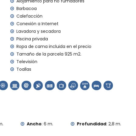
Alojamiento para no fumadores
Barbacoa
Calefacción
Conexión a Internet
al
Lavadora y secadora
Piscina privada
Ropa de cama incluida en el precio
Tamaño de la parcela 925 m2.
Televisión
Toallas
m.
Ancho
:
6 m.
Profundidad
:
2,8 m.