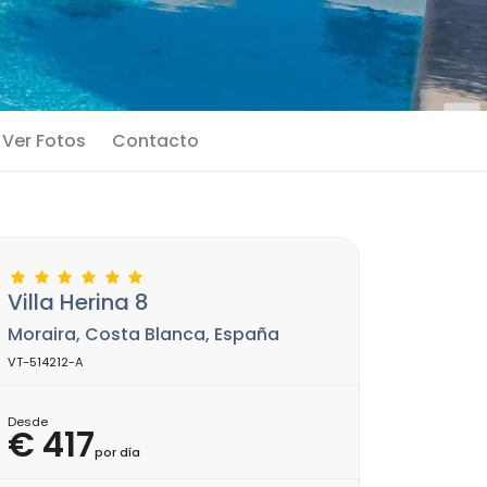
Ver Fotos
Contacto
Villa Herina 8
Moraira, Costa Blanca, España
VT-514212-A
Desde
€ 417
por día