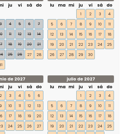
mi
ju
vi
sá
do
lu
ma
mi
ju
vi
sá
do
1
2
3
4
3
4
5
6
7
5
6
7
8
9
10
11
10
11
12
13
14
12
13
14
15
16
17
18
17
18
19
20
21
19
20
21
22
23
24
25
24
25
26
27
28
26
27
28
29
30
31
nio de 2027
julio de 2027
mi
ju
vi
sá
do
lu
ma
mi
ju
vi
sá
do
2
3
4
5
6
1
2
3
4
9
10
11
12
13
5
6
7
8
9
10
11
16
17
18
19
20
12
13
14
15
16
17
18
23
24
25
26
27
19
20
21
22
23
24
25