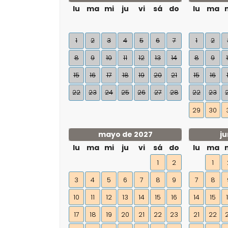
lu
ma
mi
ju
vi
sá
do
lu
ma
1
2
3
4
5
6
7
1
2
8
9
10
11
12
13
14
8
9
15
16
17
18
19
20
21
15
16
22
23
24
25
26
27
28
22
23
29
30
mayo de 2027
ju
lu
ma
mi
ju
vi
sá
do
lu
ma
1
2
1
3
4
5
6
7
8
9
7
8
10
11
12
13
14
15
16
14
15
17
18
19
20
21
22
23
21
22