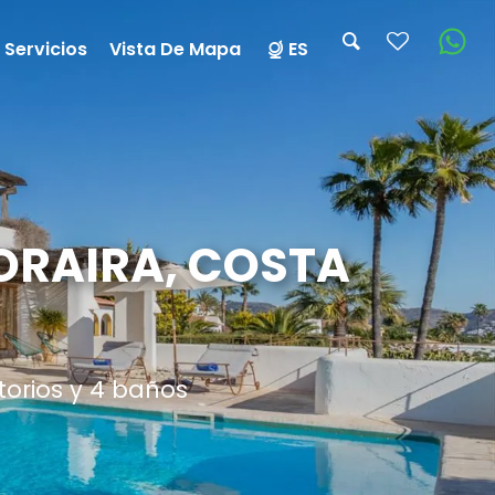
 Servicios
Vista De Mapa
ES
MORAIRA, COSTA
torios y 4 baños