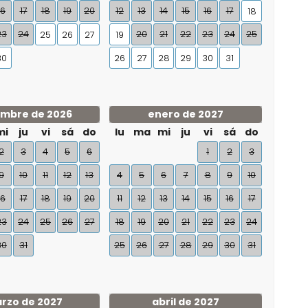
16
17
18
19
20
12
13
14
15
16
17
18
23
24
20
21
22
23
24
25
25
26
27
19
30
26
27
28
29
30
31
embre de 2026
enero de 2027
mi
ju
vi
sá
do
lu
ma
mi
ju
vi
sá
do
2
3
4
5
6
1
2
3
9
10
11
12
13
4
5
6
7
8
9
10
16
17
18
19
20
11
12
13
14
15
16
17
23
24
25
26
27
18
19
20
21
22
23
24
30
31
25
26
27
28
29
30
31
rzo de 2027
abril de 2027