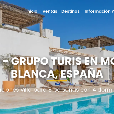
Inicio
Ventas
Destinos
Información Y
8 - GRUPO TURIS EN 
BLANCA, ESPAÑA
aciones Villa para 8 personas con 4 dormi