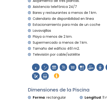
Alojamiento de tres plantas.
plancha y tabla de planchar
ropa de cama y toallas
Asistencia telefónica 24/7
servicio de emergencia 24 horas
Bares y restaurantes a menos de 1 km.
Calendario de disponibilidad en línea
Instalaciones y servicios con cargo adicion
Estacionamiento para más de un coche
calefacción y aire acondicionado
Lavavajillas
cuna para niños (bajo demanda)
Playa a menos de 2 km.
Supermercado a menos de 1 km.
Tamaño del edificio 461 m2.
Televisión por cable/satélite
Dimensiones de la Piscina
Forma
:
rectangular
Longitud
:
11 