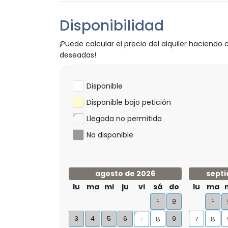
Disponibilidad
¡Puede calcular el precio del alquiler haciendo c
deseadas!
Disponible
Disponible bajo petición
Llegada no permitida
No disponible
agosto de 2026
septi
lu
ma
mi
ju
vi
sá
do
lu
ma
1
2
1
3
4
5
6
9
8
7
8
7