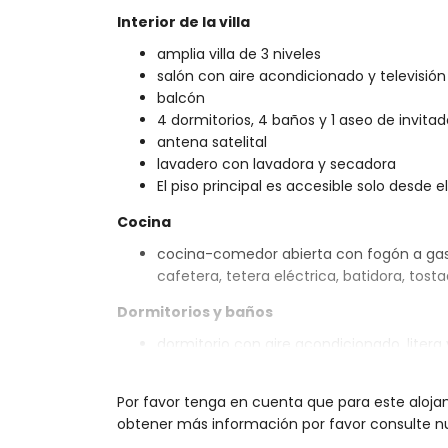
Interior de la villa
amplia villa de 3 niveles
salón con aire acondicionado y televisión
balcón
4 dormitorios, 4 baños y 1 aseo de invita
antena satelital
lavadero con lavadora y secadora
El piso principal es accesible solo desde el
Cocina
cocina-comedor abierta con fogón a gas, h
cafetera, tetera eléctrica, batidora, tost
Dormitorios y baños
dormitorio con aire acondicionado, litera
dormitorio con aire acondicionado, cama 
2 dormitorios con aire acondicionado, c
Por favor tenga en cuenta que para este aloja
baño en suite con lavabo doble, bañera,
obtener más información por favor consulte nu
2 baños en suite, cada uno con lavabo d