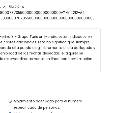
o
o: VT-514212-A
303800078705500000000000000000VT-514212-A4
00000303800078705500000000000000000000000000005
ofundidad
 Herina 8 - Grupo Turis en Moraira están indicados en
os costes adicionales. Esto no significa que siempre
rada alta puede elegir libremente el día de llegada y
onibilidad de las fechas deseadas, el alquiler se
de reservar directamente en línea con confirmación
3 kilómetros de la villa)
 de 2 kilómetros de la villa)
ilias con niños
io de alquiler de la villa
Alojamiento adecuado para el número
especificado de personas.