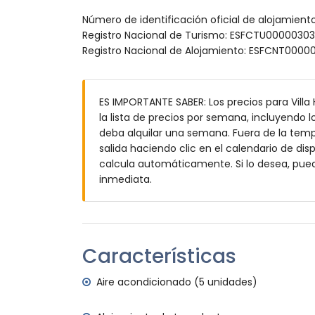
baño en suite con lavabo individual y ase
Número de identificación oficial de alojamient
Exterior de la villa
Registro Nacional de Turismo: ESFCTU00000
Registro Nacional de Alojamiento: ESFCNT
terreno cerrado
piscina privada de 11m x 6m y 2.8m de pr
2 terrazas
barbacoa
ES IMPORTANTE SABER: Los precios para Villa
ducha exterior
la lista de precios por semana, incluyendo l
comedor exterior
deba alquilar una semana. Fuera de la tempo
2 plazas de garaje privadas
salida haciendo clic en el calendario de disp
calcula automáticamente. Si lo desea, pue
Más información
inmediata.
pueblo más cercano: Moraira (a menos de 
playa más cercana: Cala Baladrar (a menos
no se permite fumar
no se admiten mascotas
Características
El alojamiento es muy adecuado para fam
Instalaciones y servicios incluidos en el prec
Aire acondicionado (5 unidades)
internet (WiFi)