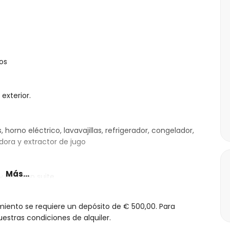
dos
 exterior.
orno eléctrico, lavavajillas, refrigerador, congelador,
adora y extractor de jugo
Más...
 y baño en suite
doble, ventilador y baño en suite
ada uno con cama doble y baño en suite
miento se requiere un depósito de € 500,00. Para
 ducha y aseo
estras condiciones de alquiler.
oble, ducha y aseo