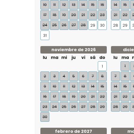
10
11
12
13
14
15
16
14
15
17
18
19
20
21
22
23
21
22
24
25
26
27
28
29
30
28
29
31
noviembre de 2026
dici
lu
ma
mi
ju
vi
sá
do
lu
ma
1
1
2
3
4
5
6
7
8
7
8
9
10
11
12
13
14
15
14
15
16
17
18
19
20
21
22
21
22
23
24
25
26
27
28
29
28
29
30
febrero de 2027
ma