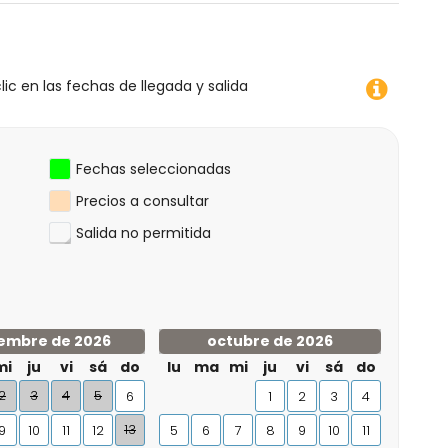
lic en las fechas de llegada y salida
Fechas seleccionadas
Precios a consultar
Salida no permitida
embre de 2026
octubre de 2026
mi
ju
vi
sá
do
lu
ma
mi
ju
vi
sá
do
2
3
4
5
6
1
2
3
4
13
9
10
11
12
5
6
7
8
9
10
11