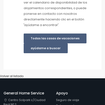
ver el calendario de disponibilidad de los
alojamientos correspondientes, o puede
Cerca de pistas de esquí
ponerse en contacto con nosotros
directamente haciendo clic en el botón
Limpiar filtros
"ayúdame a encontrar".
Todas las casas de vacaciones
Servicios populares
ayúdame a buscar
Condiciones
Volver al listado
Opciones
General Home Service
Apoyo
Centro Solpark c/Ciudad
Seguro de viaje
Distancias
Real Nº 2