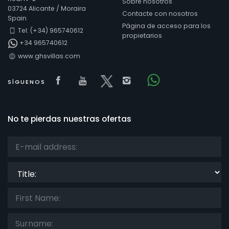
Sobre nosotros
03724 Alicante / Moraira
Contacte con nosotros
Spain
Página de acceso para los
Tel: (+34) 965740612
Confort
propietarios
+34 965740612
www.ghsvillas.com
Servicios
Visit our Facebook page
Visit our youtube page
Visit our x page
Visit our isntagram
SÍGUENOS
Visit our Facebow
No te pierdas nuestras ofertas
Vistas
Categorías adicionales
Title:
Su última visita
(0)
Sus favoritos
(0)
Novedades
(0)