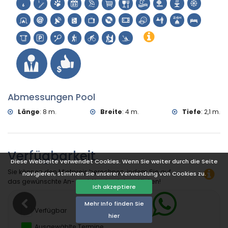
Tennis, Wandern und Radfahren (weniger als 5 Kilometer
von der Villa entfernt)
Golf, Klettern, Kajakfahren und Schnorcheln (weniger als 10
Kilometer von der Villa entfernt)
Abmessungen Pool
Länge
:
8 m.
Breite
:
4 m.
Tiefe
:
2,1 m.
Verfügbarkeit
Diese Webseite verwendet Cookies. Wenn Sie weiter durch die Seite
Sie können den Mietpreis berechnen, indem Sie auf
navigieren, stimmen Sie unserer Verwendung von Cookies zu.
das gewünschte An- und Abreisedatum klicken!
Ich akzeptiere
Mehr Info finden Sie
Verfügbar
hier
Ausgewählte Termine