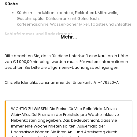
Küche
Küche mit Induktionskochfeld, Elektroherd, Mikrowelle,
Geschirrspüler, Kühlschrank mit Gefrierfach,
Kaffeemaschine, Wasserkocher, Mixer, Toaster und Entsafter
Schlafzimmer und Badezimmer
Mehr...
Schlafzimmer mit Klimaanlage, Doppelbett und eigenem
Badezimmer
Schlafzimmer mit Klimaanlage und Doppelbett
Bitte beachten Sie, dass für diese Unterkunft eine Kaution in Höhe
Schlafzimmer mit Klimaanlage und 2 Einzelbetten
von € 1.000,00 hinterlegt werden muss. Für weitere Informationen
Eigenes Badezimmer mit Doppelwaschbecken, Badewanne,
beachten Sie bitte die allgemeine-buchungsbedingungen.
Dusche, Bidet und Toilette
Badezimmer mit Einzelwaschbecken, Dusche und Toilette
Offizielle Identifikationsnummer der Unterkunft: AT-476220-A
Außenbereich der Villa
Großes und eingezäuntes Grundstück
Privater Pool mit den Maßen 8m x 4m und 2,1m tief
Garten mit Kies, Bäumen und Gartenmöbeln mit
WICHTIG ZU WISSEN: Die Preise für Villa Bella Vida Alfaz in
Sonnenliegen
Albir-Alfaz Del Pi sind in der Preisliste pro Woche inklusive
3 Terrassen, von denen 1 überdacht ist
Nebenkosten angegeben. Das bedeutet nicht, dass Sie
Außenküche und Grill
immer eine Woche mieten sollten. Außerhalb der
Außendusche
Hochsaison können Sie Ihren An- und Abreisetag durch
Außenbereich zum Sitzen und Essbereich im Freien