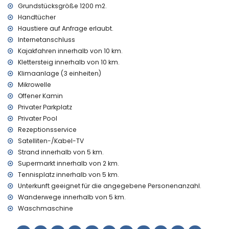
Grundstücksgröße 1200 m2.
Internet (WiFi)
Staubsauger, Bügeleisen und Bügelbrett
Handtücher
Bettwäsche und Handtücher
Haustiere auf Anfrage erlaubt.
Empfangsservice und 24-Stunden-Notdienst
Internetanschluss
Kajakfahren innerhalb von 10 km.
Ausstattung und Dienstleistungen gegen Aufpreis
Klettersteig innerhalb von 10 km.
Klimaanlage
Klimaanlage (3 einheiten)
Unterhaltung und Freizeitaktivitäten für Ihren Urlaub in
Mikrowelle
Albir-Alfaz del Pi, Costa Blanca
Offener Kamin
Privater Parkplatz
Freizeitpark (Terra Mitica), Themenpark (Terra Mitica), Zoo
(Terra Natura) und Wasserpark (Aqualandia) (weniger als 10
Privater Pool
Kilometer vom Haus entfernt)
Rezeptionsservice
Satelliten-/Kabel-TV
Sehenswürdigkeiten und Kultur in Albir-Alfaz del Pi, Costa
Strand innerhalb von 5 km.
Blanca
Supermarkt innerhalb von 2 km.
Museum (Schokoladenmuseum) und historischer Ort
Tennisplatz innerhalb von 5 km.
(Altstadt Altea) (weniger als 10 Kilometer von der Unterkunft
Unterkunft geeignet für die angegebene Personenanzahl.
entfernt)
Schloss (Guadalest/Alicante) (weniger als 25 Kilometer von
Wanderwege innerhalb von 5 km.
der Unterkunft entfernt)
Waschmaschine
Sport