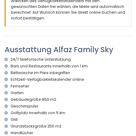
Anklicken des Verfügbarkeitskalenders mit den
Sonnenliegen
gewünschten Daten frei wählen, die Miete wird automatisch
2 Terrassen, wovon 1 überdacht
berechnet. Auf Wunsch können Sie direkt online buchen und
Barbecue
sofort bestätigen.
Aussendusche
Freisitz und Essplatz im Freien
eingezäunter privater Parkplatz für 3 PKWs
Mehr Information
Ausstattung Alfaz Family Sky
nächster Ort Alfaz del Pi (innerhalb von 500 Metern des
Ferienhauses)
24/7 telefonische Unterstützung
nächste(s) Ufer oder Küste innerhalb von 2 Kilometern des
Bars und Restaurants innerhalb von 1 km.
Ferienhauses
Bettwäsche im Preis inbegriffen
nächster Strand Albir (innerhalb von 2 Kilometern des
Echtzeit-Verfügbarkeitskalender online
Ferienhauses)
Fernseher
nächster Hafen Altea (innerhalb von 5 Kilometern des
Garten
Ferienhauses)
nächster Flughafen Alicante (innerhalb von 100 Kilometern
Gebäudegröße 850 m2.
des Ferienhauses)
Geschirrspüler
zweitnächster Flughafen Valencia ( > 100 Kilometern des
Golfplatz innerhalb von 5 km.
Ferienhauses)
Grill
öffentliche Verkehrsmittel Bus innerhalb von 500 Metern und
Grundstücksgröße 250 m2.
Zug innerhalb von 1000 Metern des Ferienhauses
Handtücher
nachfragen ob Haustiere erlaubt sind