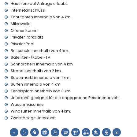
Die Unterkunft ist sehr geeignet für Familien mit Kindern
Haustiere auf Anfrage erlaubt.
Internetanschluss
Anlagen und Dienstleistungen enthalten im Mietpreis des
Kanufahren innerhalb von 4 km.
Ferienhauses
Mikrowelle
Internet (WiFi)
Offener Kamin
Staubsauger und Bügeleisen und-brett
Privater Parkplatz
Bettwäsche und Handtücher
Privater Pool
24 Stunden telefonische Unterstützung
Reitschule innerhalb von 4 km.
Unterhaltung und Freizeitaktivitäten für Ihre Ferien in Alfaz
Satelliten-/Kabel-TV
Del Pi, Costa Blanca
Schnorcheln innerhalb von 4 km.
Kino, Diskothek, NachtClub, Bar, Promenade, Themenpark
Strand innerhalb von 2 km.
(Terra Mitica) und zoologischer Garten (Terra Natura)
Supermarkt innerhalb von 1 km.
(innerhalb von 5 Kilometern vom Haus)
Surfen innerhalb von 4 km.
Wasserpark (Agualandia) (innerhalb von 10 Kilometern vom
Tennisplatz innerhalb von 3 km.
Haus)
Unterkunft geeignet für die angegebene Personenanzahl.
Sehenswürdigkeiten und Kultur in Alfaz Del Pi, Costa Blanca
Waschmaschine
Kirche (Alfaz de Pi) (innerhalb von 5 Kilometern von der
Windsurfen innerhalb von 4 km.
Unterkunft)
Zweistöckige Unterkunft.
Sportaktivitäten
Tennis, Golf, Pferdesport, Kanusport, Schnorcheln, Surfen und