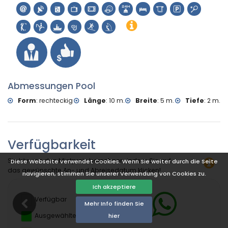
Wasserski (innerhalb von 5 Kilometern des Ferienhauses)
Abmessungen Pool
Form
:
rechteckig
Länge
:
10 m.
Breite
:
5 m.
Tiefe
:
2 m.
Verfügbarkeit
Sie können den Mietpreis berechnen, indem Sie auf
Diese Webseite verwendet Cookies. Wenn Sie weiter durch die Seite
das gewünschte An- und Abreisedatum klicken!
navigieren, stimmen Sie unserer Verwendung von Cookies zu.
Ich akzeptiere
Verfügbar
Mehr Info finden Sie
Ausgewählte Termine
hier