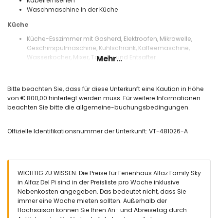
Kabelfernsehen
Waschmaschine in der Küche
Küche
Küche-Esszimmer mit Gasherd, Elektroofen, Mikrowelle,
Geschirrspülmaschine, Kühlschrank, Kaffeemaschine,
Wasserkocher, Mixer, Toaster und Entsafter
Mehr...
Schlafzimmer und Badezimmer
Schlafzimmer mit Etagenbett und Ventilator
Bitte beachten Sie, dass für diese Unterkunft eine Kaution in Höhe
2 Schlafzimmer, jedes mit Doppelbett und Ventilator
von € 800,00 hinterlegt werden muss. Für weitere Informationen
Schlafzimmer mit 2 Einzelbetten und Ventilator
beachten Sie bitte die allgemeine-buchungsbedingungen.
Schlafzimmer mit Einzelbett und Ventilator
Badezimmer mit Doppelwaschbecken, Badewanne, Dusche,
Offizielle Identifikationsnummer der Unterkunft: VT-481026-A
Bidet, Toilette und Föhn
Badezimmer mit Einzelwaschbecken, Badewanne, Bidet,
Toilette und Föhn
Badezimmer mit Einzelwaschbecken, Dusche, Toilette und
Föhn
WICHTIG ZU WISSEN: Die Preise für Ferienhaus Alfaz Family Sky
in Alfaz Del Pi sind in der Preisliste pro Woche inklusive
Aussen
Nebenkosten angegeben. Das bedeutet nicht, dass Sie
eingezäuntes Grundstück
immer eine Woche mieten sollten. Außerhalb der
privater Pool mit Abmessungen: 10M x 5M und 2M Tiefe
Hochsaison können Sie Ihren An- und Abreisetag durch
Garten mit Kies, Bäumen und Gartenmöbel mit