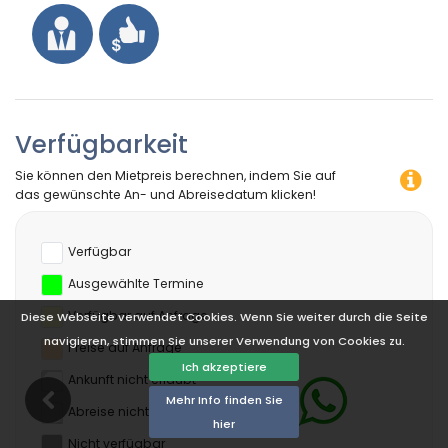
Verfügbarkeit
Sie können den Mietpreis berechnen, indem Sie auf
das gewünschte An- und Abreisedatum klicken!
Verfügbar
Ausgewählte Termine
Verfügbar auf Anfrage
Diese Webseite verwendet Cookies. Wenn Sie weiter durch die Seite
navigieren, stimmen Sie unserer Verwendung von Cookies zu.
Preise auf Anfrage
Ich akzeptiere
Ankunft nicht erlaubt
Mehr Info finden Sie
Abreise nicht erlaubt
hier
Nicht verfügbar