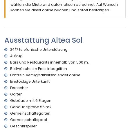
Die Unterkunft ist sehr gut für Familien mit Kindern geeignet.
wählen, die Miete wird automatisch berechnet. Auf Wunsch
können Sie direkt online buchen und sofort bestätigen.
Ausstattungen und Dienstleistungen, die im Mietpreis der
Wohnung enthalten sind
Staubsauger und Bügeleisen mit Bügelbrett
Bettwäsche und Handtücher
Ausstattung Altea Sol
Rezeption und 24-Stunden-Notdienst
Ausstattungen und Dienstleistungen gegen Aufpreis
24/7 telefonische Unterstützung
Aufzug
Internet (WiFi)
Zentralheizung und Klimaanlage
Bars und Restaurants innerhalb von 500 m.
Bettwäsche im Preis inbegriffen
Unterhaltung und Freizeitaktivitäten für Ihren Urlaub in
Echtzeit-Verfügbarkeitskalender online
Altea, Costa Blanca
Einstöckige Unterkunft.
Bar und Promenade (innerhalb von 500 Metern vom Haus)
Fernseher
Kino, Diskothek und Nachtclub (innerhalb von 5 Kilometern
Garten
vom Haus)
Gebäude mit 6 Etagen
Themenpark (Terra Mitica), Zoo (Terra Natura) und
Wasserpark (Agualandia) (innerhalb von 10 Kilometern vom
Gebäudegröße 56 m2.
Haus)
Gemeinschaftsgarten
Gemeinschaftspool
Sport
Geschirrspüler
Kanu fahren und Schnorcheln (innerhalb von 1000 Metern