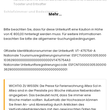
Toaster und Entsafter
Schlafzimmer und Badezimmer
Mehr...
Schlafzimmer mit Klimaanlage und Doppelbett (190 x 140
cm)
Badezimmer mit Waschbecken, Dusche und Toilette
Bitte beachten Sie, dass für diese Unterkunft eine Kaution in Höhe
von € 800,00 hinterlegt werden muss. Für weitere Informationen
Außenbereich der Wohnung
beachten Sie bitte die allgemeine-buchungsbedingungen.
Gemeinschaftspool
Rasenfläche mit Bäumen
Offizielle Identifikationsnummer der Unterkunft: VT-475754-A
Gemeinschaftsgarten mit Rasen, Kies und Bäumen
Nationale Tourismusregistrierungsnummer: ESFCTU000003053000
Weitere Informationen
1036290000000000000000000VT475754A3
Nationaler Unterkunftsregistrierungscode: ESFCNT00000305300010
Nächste Stadt innerhalb von 1000 Metern von der Wohnung
362900000000000000000000000000001
Nächster Strand innerhalb von 100 Metern von der Wohnung
Nächster Hafen innerhalb von 1000 Metern von der
Wohnung
Nächster Flughafen: Alicante/Elche (innerhalb von 100
WICHTIG ZU WISSEN: Die Preise für Ferienwohnung Altea Sol in
Kilometern von der Wohnung)
Altea sind in der Preisliste pro Woche inklusive Nebenkosten
Zweitnächster Flughafen: Valencia (über 100 Kilometer)
angegeben. Das bedeutet nicht, dass Sie immer eine
Haustiere sind nicht erlaubt
Woche mieten sollten. Außerhalb der Hochsaison können
Das Gebäude, in dem sich die Unterkunft befindet, verfügt
Sie Ihren An- und Abreisetag durch Anklicken des
über einen Aufzug.
Verfügbarkeitskalenders mit den gewünschten Daten frei