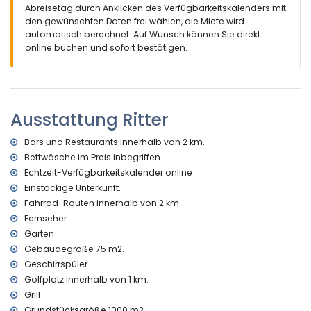
Villa)
Abreisetag durch Anklicken des Verfügbarkeitskalenders mit
nächster Strand: Cala Baladrar (innerhalb von 1000 Metern
den gewünschten Daten frei wählen, die Miete wird
von der Villa)
automatisch berechnet. Auf Wunsch können Sie direkt
nächster Hafen: Moraira (innerhalb von 5 Kilometern von der
online buchen und sofort bestätigen.
Villa)
nächster Flughafen: Alicante (innerhalb von 100 Kilometern
von der Villa)
zweitnächster Flughafen: Valencia (> 100 Kilometer)
Ausstattung Ritter
Haustiere sind nicht erlaubt
Die Unterkunft eignet sich sehr gut für Familien mit Kindern
Bars und Restaurants innerhalb von 2 km.
Ausstattungen und Dienstleistungen, die im Mietpreis der
Bettwäsche im Preis inbegriffen
Villa enthalten sind
Echtzeit-Verfügbarkeitskalender online
Internet (WiFi)
Einstöckige Unterkunft.
Staubsauger sowie Bügeleisen und Bügelbrett
Fahrrad-Routen innerhalb von 2 km.
Bettwäsche und Handtücher
Fernseher
Ausstattungen und Dienstleistungen gegen Aufpreis
Garten
Gebäudegröße 75 m2.
zentralheizung und Klimaanlage
Kinderbett (auf Anfrage)
Geschirrspüler
Golfplatz innerhalb von 1 km.
Unterhaltung und Freizeitaktivitäten für Ihren Urlaub in
Grill
Benissa, Costa Blanca
Grundstücksgröße 1000 m2.