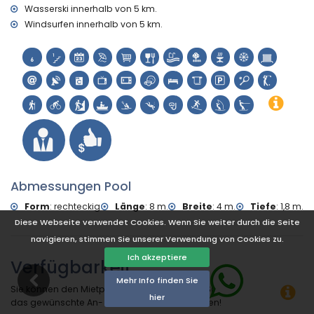
Wasserski innerhalb von 5 km.
Windsurfen innerhalb von 5 km.
Abmessungen Pool
Form
:
rechteckig
Länge
:
8 m.
Breite
:
4 m.
Tiefe
:
1,8 m.
Diese Webseite verwendet Cookies. Wenn Sie weiter durch die Seite
navigieren, stimmen Sie unserer Verwendung von Cookies zu.
Ich akzeptiere
Verfügbarkeit
Mehr Info finden Sie
Sie können den Mietpreis berechnen, indem Sie auf
hier
das gewünschte An- und Abreisedatum klicken!