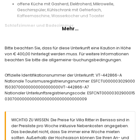
offene Küche mit Gasherd, Elektroherd, Mikrowelle,
Geschirrspüler, Kühlschrank mit Gefrierfach,
Kaffeemaschine, Wasserkocher und Toaster
Schlafzimmer und Badezimmer
Mehr...
3 Schlafzimmer, jeweils mit einem Doppelbett und Ventilator
Badezimmer mit einem Einzelwaschbecken, Bad/Dusch-
Kombination, Bidet und Toilette
Bitte beachten Sie, dass für diese Unterkunft eine Kaution in Höhe
Badezimmer mit einem Einzelwaschbecken, Dusche, Toilette
von € 400,00 hinterlegt werden muss. Für weitere Informationen
und Föhn
beachten Sie bitte die allgemeine-buchungsbedingungen.
Außenbereich der Villa
Offizielle Identifikationsnummer der Unterkunft: VT-442866-A
eingezäuntes Grundstück
Nationale Tourismusregistrierungsnummer: ESFCTU000003029000
privater Pool mit den Maßen 8m x 4m und 1,8m tief
15030700000000000000000VT-442866-A7
Garten mit Bäumen und Gartenmöbeln mit Liegen
Nationaler Unterkunftsregistrierungscode: ESFCNT00000302900015
3 Terrassen, davon 1 überdacht
030700000000000000000000000000009
Grill
Außendusche
Außen-Sitzbereich und Außen-Essbereich
2 private Parkplätze
WICHTIG ZU WISSEN: Die Preise für Villa Ritter in Benissa sind in
der Preisliste pro Woche inklusive Nebenkosten angegeben.
Weitere Informationen
Das bedeutet nicht, dass Sie immer eine Woche mieten
nächste Stadt: Moraira (innerhalb von 5 Kilometern von der
sollten. Außerhalb der Hochsaison können Sie Ihren An- und