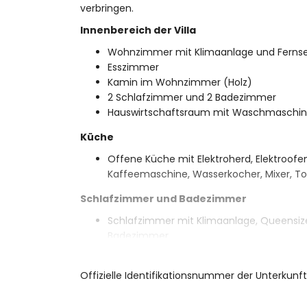
verbringen.
Innenbereich der Villa
Wohnzimmer mit Klimaanlage und Ferns
Esszimmer
Kamin im Wohnzimmer (Holz)
2 Schlafzimmer und 2 Badezimmer
Hauswirtschaftsraum mit Waschmaschi
Küche
Offene Küche mit Elektroherd, Elektroofen
Kaffeemaschine, Wasserkocher, Mixer, To
Schlafzimmer und Badezimmer
Schlafzimmer mit Klimaanlage, Queensize
Badezimmer
Schlafzimmer mit Klimaanlage und 2 Ein
En-suite Badezimmer mit Einzelwaschb
Offizielle Identifikationsnummer der Unterku
Badezimmer mit Einzelwaschbecken, Du
Außenbereich der Villa