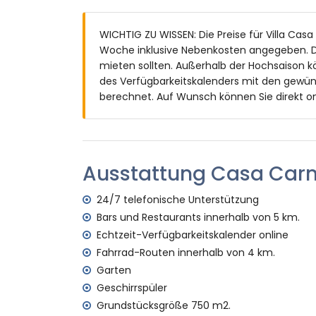
Nierenförmiger privater Pool mit den Ma
WICHTIG ZU WISSEN: Die Preise für Villa Casa 
Garten mit Kies, Bäumen und Gartenmöb
Woche inklusive Nebenkosten angegeben. D
Überdachte Terrasse
mieten sollten. Außerhalb der Hochsaison k
Grill
des Verfügbarkeitskalenders mit den gewün
Sitzbereich im Freien und Essbereich im F
berechnet. Auf Wunsch können Sie direkt on
Weitere Informationen
Nächste Stadt: Poble Nou de Benitachell (
Nächster Fluss oder Ufer: Mittelmeer (inn
Nächster Strand: Cala Moraig (innerhalb v
Ausstattung Casa Car
Nächster Hafen: El Portet, Moraira (innerh
Nächster Park: Circle Park, Moraira (innerh
24/7 telefonische Unterstützung
Nächster Flughafen: Alicante (innerhalb v
Bars und Restaurants innerhalb von 5 km.
Zweitnächster Flughafen: Valencia (> 100
Echtzeit-Verfügbarkeitskalender online
Bitte anfragen, ob Haustiere erlaubt sind
Fahrrad-Routen innerhalb von 4 km.
Die Unterkunft ist sehr geeignet für Famil
Garten
Einrichtungen und Dienstleistungen, die im 
Geschirrspüler
Internet (WiFi)
Grundstücksgröße 750 m2.