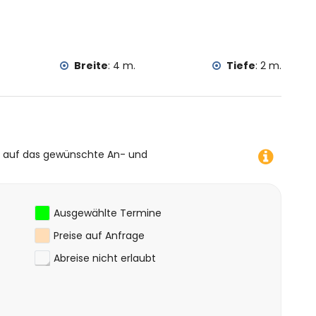
Kilometern von der Villa)
0 Kilometern von der Villa)
der Villa)
Breite
:
4 m.
Tiefe
:
2 m.
e auf das gewünschte An- und
Ausgewählte Termine
Preise auf Anfrage
Abreise nicht erlaubt