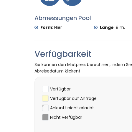
Schnorcheln und Surfen (innerhalb von 5 
Golf (Club de Golf Javea) (innerhalb von 1
Klettern (innerhalb von 25 Kilometern von 
Abmessungen Pool
Form
:
Nier
Länge
:
8 m.
Verfügbarkeit
Sie können den Mietpreis berechnen, indem Si
Abreisedatum klicken!
Verfügbar
Verfügbar auf Anfrage
Ankunft nicht erlaubt
Nicht verfügbar