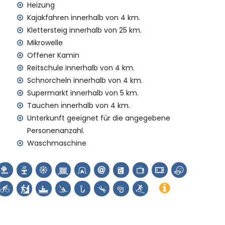
rett
Heizung
Kajakfahren innerhalb von 4 km.
enst
Klettersteig innerhalb von 25 km.
Mikrowelle
 Aufpreis
Offener Kamin
Reitschule innerhalb von 4 km.
uf Anfrage)
Schnorcheln innerhalb von 4 km.
Ihren Urlaub in Benitachell, Costa Blanca
Supermarkt innerhalb von 5 km.
s)
Tauchen innerhalb von 4 km.
Unterkunft geeignet für die angegebene
ell, Costa Blanca
Personenanzahl.
co, Benitachell), historische Stätte (Pueblo Histórico
Waschmaschine
tern von der Unterkunft)
 (Parroquia de Santa Mª Magdalena, Benitachell), Burg
re del Cap d'Or) und Denkmal (Castell de Teulada-
n der Unterkunft)
 Radfahren, Kanufahren, Kajakfahren, Angeln, Tauchen,