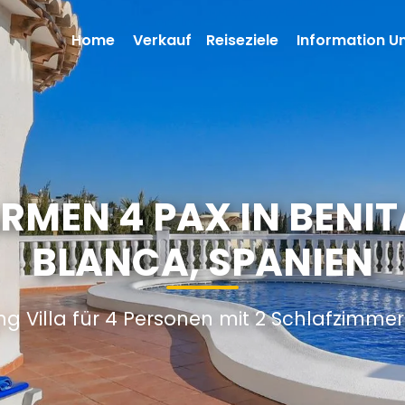
Home
Verkauf
Reiseziele
Information U
RMEN 4 PAX IN BENI
BLANCA, SPANIEN
ng Villa für 4 Personen mit 2 Schlafzimme