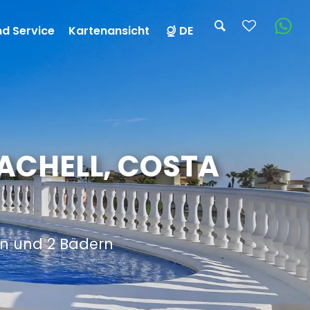
nd Service
Kartenansicht
DE
TACHELL, COSTA
rn und 2 Bädern