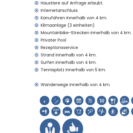
Staubsauger sowie Bügeleisen und Bügelb
Haustiere auf Anfrage erlaubt.
Bettwäsche und Handtücher
Internetanschluss
Empfangsservice und 24-Stunden-Notdi
Kanufahren innerhalb von 4 km.
Luftheizung und Klimaanlage
Klimaanlage (3 einheiten)
Einrichtungen und Dienstleistungen gegen
Mountainbike-Strecken innerhalb von 4 km.
Privater Pool
Zusatzbett und Kinderbett/Kinderstuhl (a
Rezeptionsservice
Unterhaltungs- und Freizeitaktivitäten für 
Strand innerhalb von 4 km.
Bar (innerhalb von 5 Kilometern vom Hau
Surfen innerhalb von 4 km.
Tennisplatz innerhalb von 5 km.
Sehenswürdigkeiten und Kultur in Benitach
Architektonisches Gebäude (Pueblo Históri
Wanderwege innerhalb von 4 km.
und Benitachell) (innerhalb von 5 Kilome
Museum (Pueblo Histórico, Javea), Kirche
(Castell de Teulada-Moraira), Ruine (Tor
Moraira) (innerhalb von 10 Kilometern vo
Sport
Tennis, Reiten, Wandern, Mountainbiking,