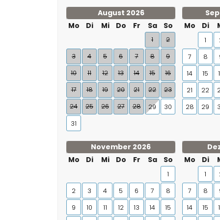
August 2026
Sep
Mo
Di
Mi
Do
Fr
Sa
So
Mo
Di
1
2
1
3
4
5
6
7
8
9
7
8
10
11
12
13
14
15
16
14
15
17
18
19
20
21
22
23
21
22
24
25
26
27
28
29
30
28
29
31
November 2026
De
Mo
Di
Mi
Do
Fr
Sa
So
Mo
Di
1
1
2
3
4
5
6
7
8
7
8
9
10
11
12
13
14
15
14
15