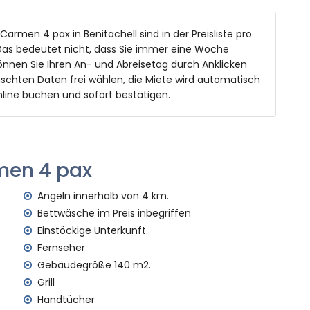
ßen 8m x 4m und 2m tief
Carmen 4 pax in Benitachell sind in der Preisliste pro
eln mit Sonnenliegen
as bedeutet nicht, dass Sie immer eine Woche
önnen Sie Ihren An- und Abreisetag durch Anklicken
schten Daten frei wählen, die Miete wird automatisch
reien
line buchen und sofort bestätigen.
innerhalb von 4 Kilometern von der Villa)
erhalb von 4 Kilometern von der Villa)
on 4 Kilometern von der Villa)
men 4 pax
alb von 10 Kilometern von der Villa)
alb von 10 Kilometern von der Villa)
Angeln innerhalb von 4 km.
on 100 Kilometern von der Villa)
Bettwäsche im Preis inbegriffen
 Kilometer)
Einstöckige Unterkunft.
Fernseher
ien mit Kindern
Gebäudegröße 140 m2.
Mietpreis der Villa enthalten sind
Grill
Handtücher