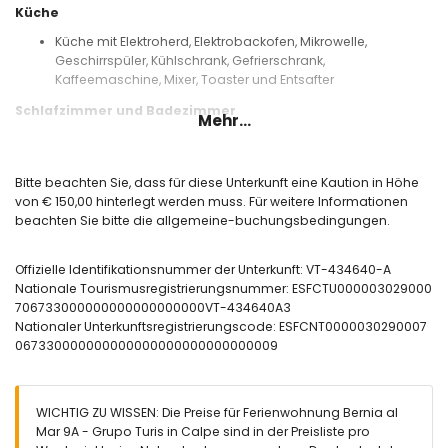
Küche
Küche mit Elektroherd, Elektrobackofen, Mikrowelle,
Geschirrspüler, Kühlschrank, Gefrierschrank,
Kaffeemaschine, Mixer, Toaster und Entsafter
Schlafzimmer und Badezimmer
Mehr...
Schlafzimmer mit Klimaanlage, Doppelbett und eigenem
Bad
Schlafzimmer mit Klimaanlage und 2 Einzelbetten
Bitte beachten Sie, dass für diese Unterkunft eine Kaution in Höhe
Eigenes Bad mit Einzelwaschbecken, Dusche und Bidet
von € 150,00 hinterlegt werden muss. Für weitere Informationen
Badezimmer mit Einzelwaschbecken und Dusche
beachten Sie bitte die allgemeine-buchungsbedingungen.
Außenbereich der Wohnung
Offizielle Identifikationsnummer der Unterkunft: VT-434640-A
eingezäuntes Grundstück
Nationale Tourismusregistrierungsnummer: ESFCTU000003029000
Gemeinschaftspool mit den Maßen 10m x 5m
706733000000000000000000VT-434640A3
Kinderpool
Nationaler Unterkunftsregistrierungscode: ESFCNT0000030290007
Außendusche
067330000000000000000000000000009
Gemeinschaftsparkplatz
Weitere Informationen
Nächste Stadt: Calpe (innerhalb von 1000 Metern von der
WICHTIG ZU WISSEN: Die Preise für Ferienwohnung Bernia al
Wohnung)
Mar 9A - Grupo Turis in Calpe sind in der Preisliste pro