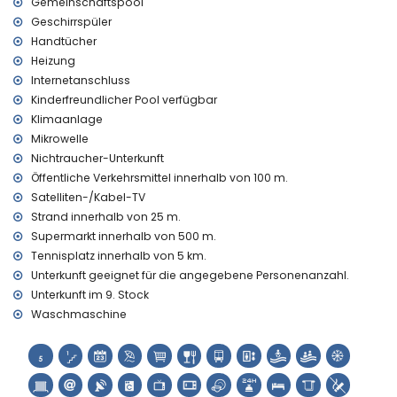
Gemeinschaftspool
Calpe, Costa Blanca
Geschirrspüler
Themenpark (Terra Mítica), Zoo (Terra Natura und
Handtücher
Mundomar) und Wasserpark (Aqua Natura und
Heizung
Aqualandia) (innerhalb von 10 Kilometern von der
Internetanschluss
Wohnung)
Kinderfreundlicher Pool verfügbar
Sport
Klimaanlage
Mikrowelle
Tennis (innerhalb von 5 Kilometern von der Wohnung)
Golf (innerhalb von 10 Kilometern von der Wohnung)
Nichtraucher-Unterkunft
Öffentliche Verkehrsmittel innerhalb von 100 m.
Satelliten-/Kabel-TV
Strand innerhalb von 25 m.
Supermarkt innerhalb von 500 m.
Tennisplatz innerhalb von 5 km.
Unterkunft geeignet für die angegebene Personenanzahl.
Unterkunft im 9. Stock
Waschmaschine