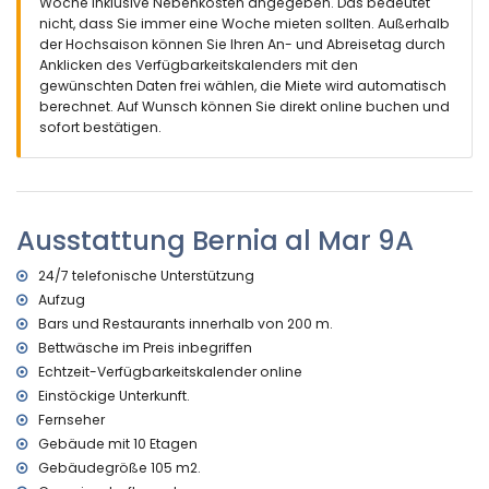
Nächster Strand: Cantal Roig (innerhalb von 25 Metern von
Woche inklusive Nebenkosten angegeben. Das bedeutet
der Wohnung)
nicht, dass Sie immer eine Woche mieten sollten. Außerhalb
Nächster Flughafen: El Altet (Alicante) (innerhalb von 100
der Hochsaison können Sie Ihren An- und Abreisetag durch
Kilometern von der Wohnung)
Anklicken des Verfügbarkeitskalenders mit den
Öffentliche Verkehrsmittel in der Nähe: Bus innerhalb von 100
gewünschten Daten frei wählen, die Miete wird automatisch
Metern
berechnet. Auf Wunsch können Sie direkt online buchen und
Rauchen nicht erlaubt
sofort bestätigen.
Haustiere sind nicht erlaubt
Das Gebäude, in dem sich die Unterkunft befindet, verfügt
über einen Aufzug.
Die Unterkunft ist sehr gut für Familien mit Kindern geeignet
Ausstattung Bernia al Mar 9A
Ausstattung und Dienstleistungen, die im Mietpreis der
Wohnung enthalten sind
24/7 telefonische Unterstützung
Internet (Glasfaser)
Aufzug
Bügeleisen und Bügelbrett
Bars und Restaurants innerhalb von 200 m.
Bettwäsche und Handtücher
Bettwäsche im Preis inbegriffen
24-Stunden-Notdienst
Echtzeit-Verfügbarkeitskalender online
Ausstattung und Dienstleistungen gegen Aufpreis
Einstöckige Unterkunft.
Fernseher
Zentralheizung
Gebäude mit 10 Etagen
Kinderbett/Kinderreisebett (auf Anfrage)
Gebäudegröße 105 m2.
Unterhaltung und Freizeitaktivitäten für Ihren Urlaub in