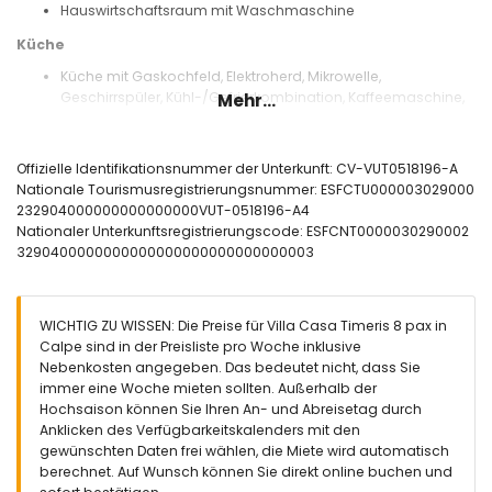
Hauswirtschaftsraum mit Waschmaschine
Küche
Küche mit Gaskochfeld, Elektroherd, Mikrowelle,
Geschirrspüler, Kühl-/Gefrierkombination, Kaffeemaschine,
Mehr...
Wasserkocher, Mixer, Toaster und Entsafter
Schlafzimmer und Bäder
Offizielle Identifikationsnummer der Unterkunft: CV-VUT0518196-A
3 klimatisierte Schlafzimmer, jedes mit Doppelbett
Nationale Tourismusregistrierungsnummer: ESFCTU000003029000
1 klimatisiertes Schlafzimmer mit 2 Einzelbetten
232904000000000000000VUT-0518196-A4
Badezimmer mit Doppelwaschbecken und Badewanne
Nationaler Unterkunftsregistrierungscode: ESFCNT0000030290002
Badezimmer mit Einzelwaschbecken und Dusche
3290400000000000000000000000000003
Badezimmer mit Einzelwaschbecken, Dusche und Toilette
Außenbereich der Villa
WICHTIG ZU WISSEN: Die Preise für Villa Casa Timeris 8 pax in
Eingezäuntes Grundstück
Calpe sind in der Preisliste pro Woche inklusive
Nierenförmiger privater Pool, 10m x 4m
Nebenkosten angegeben. Das bedeutet nicht, dass Sie
Garten mit Kies, Bäumen und Gartenmöbeln mit
immer eine Woche mieten sollten. Außerhalb der
Sonnenliegen
Hochsaison können Sie Ihren An- und Abreisetag durch
Überdachte Terrasse
Anklicken des Verfügbarkeitskalenders mit den
Sitzbereich im Freien und Essbereich im Freien
gewünschten Daten frei wählen, die Miete wird automatisch
4 private Parkplätze
berechnet. Auf Wunsch können Sie direkt online buchen und