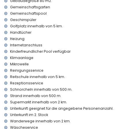
Gebäudegröße 80 m2.
Staubsauger
Gemeinschaftsgarten
Bettwäsche und Handtücher
Gemeinschaftspool
Rezeptionsservice und 24-Stunden-Notdienst
Geschirrspüler
Ausstattung und Dienstleistungen gegen Aufpreis
Golfplatz innerhalb von 5 km.
wöchentlicher Reinigungs- und Wäscheservice
Handtücher
zentralheizung
Heizung
Kinderbett/Hochstuhl (auf Anfrage)
Internetanschluss
Kinderfreundlicher Pool verfügbar
Unterhaltung und Freizeitaktivitäten für Ihren Urlaub in
Denia, Costa Blanca
Klimaanlage
Mikrowelle
Kino und Bar (innerhalb von 5 Kilometern vom Haus)
Reinigungsservice
Sehenswürdigkeiten und Kultur in Denia, Costa Blanca
Reitschule innerhalb von 5 km.
Rezeptionsservice
Schloss (Schloss von Denia) (innerhalb von 10 Kilometern
von der Unterkunft)
Schnorcheln innerhalb von 500 m.
Strand innerhalb von 500 m.
Sport
Supermarkt innerhalb von 2 km.
Radfahren, Schnorcheln und Windsurfen (innerhalb von
Unterkunft geeignet für die angegebene Personenanzahl.
1000 Metern vom Appartement)
Unterkunft im 2. Stock
Golf (Oliva Nova), Reiten und Wandern (innerhalb von 5
Wanderwege innerhalb von 2 km.
Kilometern vom Appartement)
Wäscheservice