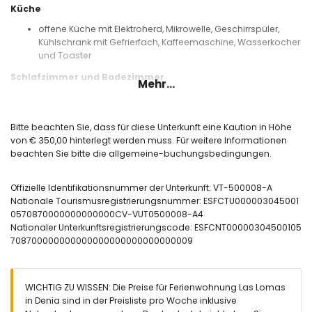
Küche
offene Küche mit Elektroherd, Mikrowelle, Geschirrspüler,
Kühlschrank mit Gefrierfach, Kaffeemaschine, Wasserkocher
und Toaster
Schlafzimmer und Badezimmer
Mehr...
Schlafzimmer mit Klimaanlage, Queensize-Bett (200 x 150
cm) und eigenem Bad
Schlafzimmer mit Klimaanlage und 2 Einzelbetten (190 x 90
Bitte beachten Sie, dass für diese Unterkunft eine Kaution in Höhe
cm)
von € 350,00 hinterlegt werden muss. Für weitere Informationen
Eigenes Bad mit Waschbecken, Badewanne, Toilette und
beachten Sie bitte die allgemeine-buchungsbedingungen.
Haartrockner
Badezimmer mit Waschbecken, Dusche und Toilette
Offizielle Identifikationsnummer der Unterkunft: VT-500008-A
Außenbereich des Appartements
Nationale Tourismusregistrierungsnummer: ESFCTU000003045001
0570870000000000000CV-VUT0500008-A4
eingezäuntes Grundstück
Nationaler Unterkunftsregistrierungscode: ESFCNT00000304500105
Gemeinschaftspool
708700000000000000000000000000009
Kinderschwimmbecken
Gemeinschaftlicher Garten mit Rasen, Kies und Bäumen
Terrasse
Außendusche
WICHTIG ZU WISSEN: Die Preise für Ferienwohnung Las Lomas
Essbereich im Freien
in Denia sind in der Preisliste pro Woche inklusive
gemeinschaftlicher Garagenplatz