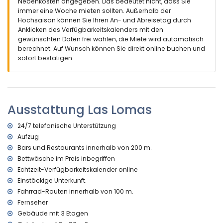
Nebenkosten angegeben. Das bedeutet nicht, dass Sie
immer eine Woche mieten sollten. Außerhalb der
Weitere Informationen
Hochsaison können Sie Ihren An- und Abreisetag durch
nächste Stadt: El Vergel (innerhalb von 3 Kilometern vom
Anklicken des Verfügbarkeitskalenders mit den
Appartement)
gewünschten Daten frei wählen, die Miete wird automatisch
nächster Fluss oder Ufer innerhalb von 500 Metern vom
berechnet. Auf Wunsch können Sie direkt online buchen und
Appartement
sofort bestätigen.
nächster Strand: Les Deveses (innerhalb von 500 Metern
vom Appartement)
nächster Hafen: Denia (innerhalb von 10 Kilometern vom
Appartement)
Ausstattung Las Lomas
nächster Park innerhalb von 100 Metern vom Appartement
nächster Flughafen: Valencia (innerhalb von 100 Kilometern
vom Appartement)
24/7 telefonische Unterstützung
zweitnächster Flughafen: Alicante (innerhalb von 100
Aufzug
Kilometern vom Appartement)
Bars und Restaurants innerhalb von 200 m.
Haustiere sind nicht erlaubt
Bettwäsche im Preis inbegriffen
Das Gebäude, in dem sich die Unterkunft befindet, hat einen
Echtzeit-Verfügbarkeitskalender online
Aufzug.
Einstöckige Unterkunft.
Die Unterkunft ist sehr gut für Familien mit Kindern geeignet.
Fahrrad-Routen innerhalb von 100 m.
Ausstattung und Dienstleistungen im Mietpreis des
Fernseher
Appartements enthalten
Gebäude mit 3 Etagen
Internet (Glasfaser)