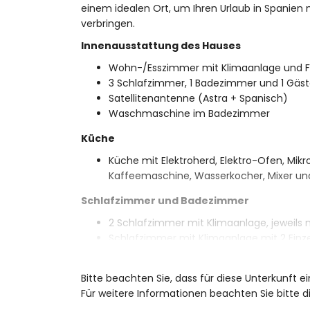
einem idealen Ort, um Ihren Urlaub in Spanien 
verbringen.
Innenausstattung des Hauses
Wohn-/Esszimmer mit Klimaanlage und F
3 Schlafzimmer, 1 Badezimmer und 1 Gä
Satellitenantenne (Astra + Spanisch)
Waschmaschine im Badezimmer
Küche
Küche mit Elektroherd, Elektro-Ofen, Mikro
Kaffeemaschine, Wasserkocher, Mixer un
Schlafzimmer und Badezimmer
2 Schlafzimmer mit Klimaanlage, jeweils
Schlafzimmer mit Klimaanlage mit 2 Einz
Badezimmer mit Einzelwaschbecken, Dusc
Außenbereich des Hauses
Bitte beachten Sie, dass für diese Unterkunft 
Für weitere Informationen beachten Sie bitte
eingezäuntes Grundstück