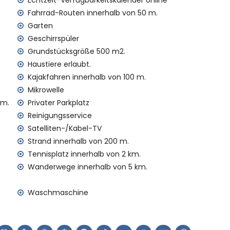
Echtzeit-Verfügbarkeitskalender online
Fahrrad-Routen innerhalb von 50 m.
enst
Garten
ufpreis
Geschirrspüler
scheservice
Grundstücksgröße 500 m2.
Haustiere erlaubt.
Kajakfahren innerhalb von 100 m.
ren Urlaub in Denia, Costa Blanca
Mikrowelle
 m.
Privater Parkplatz
)
Reinigungsservice
5 Kilometern vom Haus)
Satelliten-/Kabel-TV
osta Blanca
Strand innerhalb von 200 m.
chloss (Schloss von Denia) (innerhalb von 5 Kilometern
Tennisplatz innerhalb von 2 km.
Wanderwege innerhalb von 5 km.
Waschmaschine
 (innerhalb von 1000 Metern vom Haus)
alb von 5 Kilometern vom Haus)
tern vom Haus)