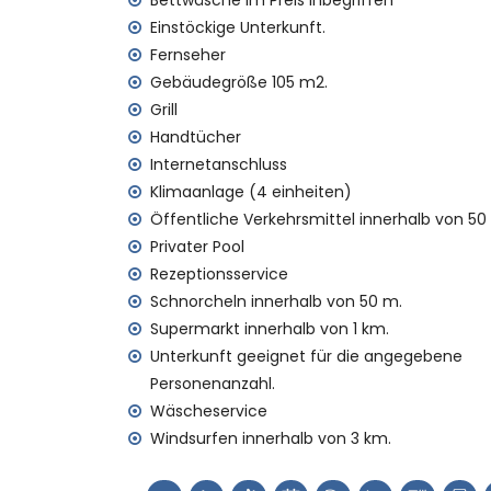
Bettwäsche im Preis inbegriffen
Bettwäsche und Handtücher
Einstöckige Unterkunft.
Rezeptionsservice und 24-Stunden-Notdi
Fernseher
Ausstattung und Dienstleistungen gegen A
Gebäudegröße 105 m2.
wöchentlicher Reinigungsservice und Wä
Grill
mit Klimaanlage
Handtücher
Kinderbett/Wiege (auf Anfrage)
Internetanschluss
Unterhaltung und Freizeitaktivitäten für Ih
Klimaanlage (4 einheiten)
Öffentliche Verkehrsmittel innerhalb von 50
Bar (innerhalb von 500 Metern vom Haus
Privater Pool
Diskothek und Nachtclub (innerhalb von 
Rezeptionsservice
Sehenswürdigkeiten und Kultur in Denia, C
Schnorcheln innerhalb von 50 m.
Museum (Spielzeugmuseum), Kirche und S
Supermarkt innerhalb von 1 km.
von der Unterkunft)
Unterkunft geeignet für die angegebene
Personenanzahl.
Sport
Wäscheservice
Radfahren, Kajakfahren und Schnorcheln
Windsurfen innerhalb von 3 km.
Tennis, Wandern und Windsurfen (innerh
Golf und Reiten (innerhalb von 10 Kilome