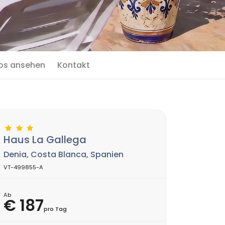
os ansehen
Kontakt
Haus La Gallega
Denia, Costa Blanca, Spanien
VT-499855-A
Ab
€ 187
pro Tag