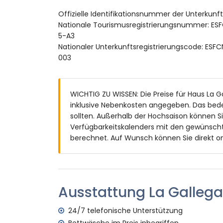
nierenförmiger privater Pool mit den M
Offizielle Identifikationsnummer der Unterkun
Garten mit Kies, Bäumen und Gartenmöbe
Nationale Tourismusregistrierungsnummer:
überdachte Terrasse
5-A3
Grill
Nationaler Unterkunftsregistrierungscode: 
Außensitzbereich und Außenessecke
003
2 private Parkplätze
Weitere Informationen
nächste Stadt: Denia (innerhalb von 3 K
WICHTIG ZU WISSEN: Die Preise für Haus La Ga
nächster Strand: Las Brisas (innerhalb v
inklusive Nebenkosten angegeben. Das bed
nächster Hafen: Denia (innerhalb von 3 
sollten. Außerhalb der Hochsaison können S
nächster Flughafen: Valencia (innerhalb
Verfügbarkeitskalenders mit den gewünscht
zweiter nächster Flughafen: Alicante (in
berechnet. Auf Wunsch können Sie direkt on
öffentliche Verkehrsmittel in der Nähe: B
Haustiere erlaubt
Die Unterkunft ist sehr geeignet für Famil
Ausstattung und Dienstleistungen, die im 
Ausstattung La Gallega
Internet (WiFi)
24/7 telefonische Unterstützung
Bügeleisen und Bügelbrett