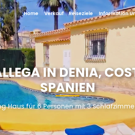
Home
Verkauf
Reiseziele
Information U
LLEGA IN DENIA, CO
SPANIEN
ng Haus für 6 Personen mit 3 Schlafzimme