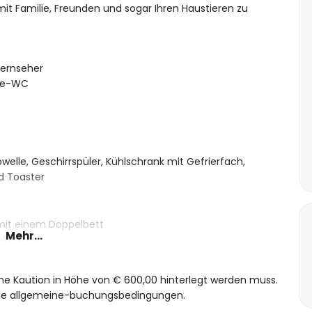
mit Familie, Freunden und sogar Ihren Haustieren zu
ernseher
ste-WC
welle, Geschirrspüler, Kühlschrank mit Gefrierfach,
d Toaster
 mit einem Doppelbett
Mehr...
elbetten
he, Toilette und Haartrockner
eine Kaution in Höhe von € 600,00 hinterlegt werden muss.
 die allgemeine-buchungsbedingungen.