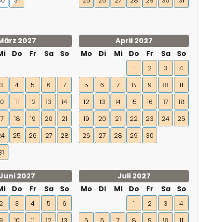
30
31
25
26
27
28
29
30
31
März 2027
April 2027
Mi
Do
Fr
Sa
So
Mo
Di
Mi
Do
Fr
Sa
So
1
2
3
4
3
4
5
6
7
5
6
7
8
9
10
11
10
11
12
13
14
12
13
14
15
16
17
18
17
18
19
20
21
19
20
21
22
23
24
25
24
25
26
27
28
26
27
28
29
30
31
Juni 2027
Juli 2027
Mi
Do
Fr
Sa
So
Mo
Di
Mi
Do
Fr
Sa
So
2
3
4
5
6
1
2
3
4
9
10
11
12
13
5
6
7
8
9
10
11