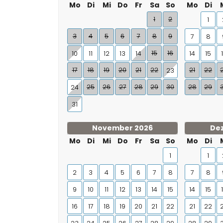
Mo
Di
Mi
Do
Fr
Sa
So
Mo
Di
1
2
1
3
4
5
6
7
8
9
7
8
15
16
10
11
12
13
14
14
15
17
18
19
20
21
22
21
22
23
25
26
27
28
29
30
28
29
24
31
November 2026
De
Mo
Di
Mi
Do
Fr
Sa
So
Mo
Di
1
1
2
3
4
5
6
7
8
7
8
9
10
11
12
13
14
15
14
15
16
17
18
19
20
21
22
21
22