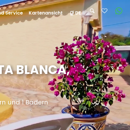
nd Service
Kartenansicht
DE
STA BLANCA,
rn und 1 Bädern