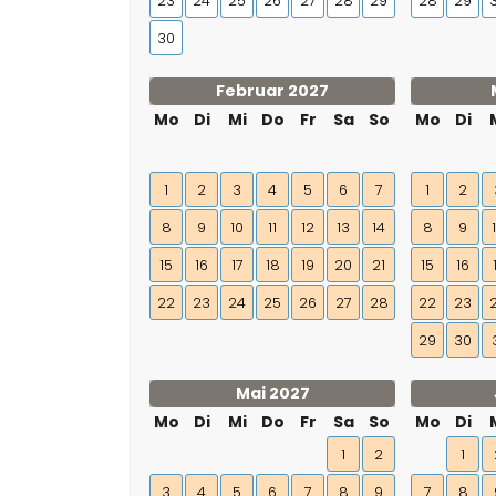
23
24
25
26
27
28
29
28
29
30
Februar 2027
Mo
Di
Mi
Do
Fr
Sa
So
Mo
Di
1
2
3
4
5
6
7
1
2
8
9
10
11
12
13
14
8
9
15
16
17
18
19
20
21
15
16
22
23
24
25
26
27
28
22
23
29
30
Mai 2027
Mo
Di
Mi
Do
Fr
Sa
So
Mo
Di
1
2
1
3
4
5
6
7
8
9
7
8