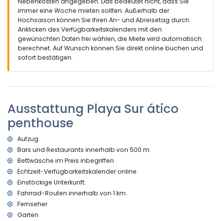
Nebenkosten angegeben. Das bedeutet nicht, dass Sie
Weitere Informationen
immer eine Woche mieten sollten. Außerhalb der
nächste Stadt: Denia (innerhalb von 5 Kilometern vom
Hochsaison können Sie Ihren An- und Abreisetag durch
Haus)
Anklicken des Verfügbarkeitskalenders mit den
nächster Strand: Les Bovetes (innerhalb von 500 Metern
gewünschten Daten frei wählen, die Miete wird automatisch
vom Haus)
berechnet. Auf Wunsch können Sie direkt online buchen und
nächster Hafen: Denia (innerhalb von 5 Kilometern vom
sofort bestätigen.
Haus)
nächster Flughafen: Alicante (innerhalb von 100 Kilometern
vom Haus)
zweiter nächster Flughafen: Valencia (innerhalb von 100
Ausstattung Playa Sur ático
Kilometern vom Haus)
öffentliche Verkehrsmittel in der Nähe: Bus innerhalb von 50
penthouse
Metern
Haustiere sind nicht erlaubt
Aufzug
Das Gebäude, in dem sich die Unterkunft befindet, verfügt
Bars und Restaurants innerhalb von 500 m.
über einen Aufzug.
Bettwäsche im Preis inbegriffen
Die Unterkunft ist sehr gut für Familien mit Kindern geeignet.
Echtzeit-Verfügbarkeitskalender online
Ausstattungen und Dienstleistungen, die im Mietpreis des
Einstöckige Unterkunft.
Penthouse enthalten sind
Fahrrad-Routen innerhalb von 1 km.
Internet (WiFi)
Fernseher
Bettwäsche und Handtücher
Garten
Rezeption