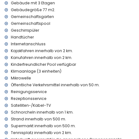
Gebäude mit 3 Etagen
Ausstattungen und Dienstleistungen gegen Aufpreis
Gebäudegröße 77 m2.
Gemeinschaftsgarten
Reinigungsservice
Klimaanlage
Gemeinschaftspool
Kinderbett (auf Anfrage)
Geschirrspüler
Handtücher
Unterhaltung und Freizeitaktivitäten für Ihren Urlaub in
Internetanschluss
Denia, Costa Blanca
Kajakfahren innerhalb von 2 km.
Diskothek und Nachtclub (innerhalb von 5 Kilometern vom
Kanufahren innerhalb von 2 km.
Haus)
Kinderfreundlicher Pool verfügbar
Sehenswürdigkeiten und Kultur in Denia, Costa Blanca
Klimaanlage (3 einheiten)
Mikrowelle
Museum und Schloss (Denia) (innerhalb von 5 Kilometern
von der Unterkunft)
Öffentliche Verkehrsmittel innerhalb von 50 m.
Reinigungsservice
Sport
Rezeptionsservice
Radfahren und Schnorcheln (innerhalb von 1000 Metern
Satelliten-/Kabel-TV
vom Haus)
Schnorcheln innerhalb von 1 km.
Tennis, Wandern, Kanu fahren, Kajak fahren und Windsurfen
Strand innerhalb von 500 m.
(innerhalb von 5 Kilometern vom Haus)
Supermarkt innerhalb von 500 m.
Golf (Oliva Nova) und Reiten (innerhalb von 10 Kilometern
vom Haus)
Tennisplatz innerhalb von 2 km.