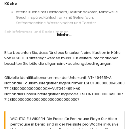
Küche
offene Küche mit Elektroherd, Elektrobackofen, Mikrowelle,
Geschirrspüler, Kühlschrank mit Gefrierfach,
Kaffeemaschine, Wasserkocher und Toaster
Schlafzimmer und Badezimmer
Mehr...
2 Schlafzimmer mit Klimaanlage, jeweils mit einem
Doppelbett
Schlafzimmer mit 2 Einzelbetten (je 190 x 90 cm)
Bitte beachten Sie, dass für diese Unterkunft eine Kaution in Höhe
Badezimmer mit Waschbecken, Badewanne und
von € 500,00 hinterlegt werden muss. Für weitere Informationen
Haartrockner
beachten Sie bitte die allgemeine-buchungsbedingungen.
Außenbereich des Penthouse
Offizielle Identifikationsnummer der Unterkunft: VT-494651-A
eingezäuntes Grundstück
Nationale Tourismusregistrierungsnummer: ESFCTU000003045000
lagunenförmiger Gemeinschaftspool
7712810000000000000CV-VUT0494651-A0
Kinderspielpool
Nationaler Unterkunftsregistrierungscode: ESFCNT0000030450007
Rasengarten
7128100000000000000000000000000007
Gemeinschaftsgarten mit Kies
Terrasse
Außendusche
Außensitzbereich und Außenessbereich
WICHTIG ZU WISSEN: Die Preise für Penthouse Playa Sur ático
gemeinschaftlich genutzter überdachter Parkplatz
penthouse in Denia sind in der Preisliste pro Woche inklusive