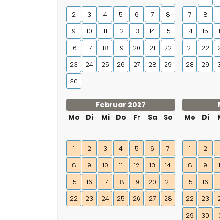
2
3
4
5
6
7
8
7
8
9
10
11
12
13
14
15
14
15
16
17
18
19
20
21
22
21
22
23
24
25
26
27
28
29
28
29
30
Februar 2027
Mo
Di
Mi
Do
Fr
Sa
So
Mo
Di
1
2
3
4
5
6
7
1
2
8
9
10
11
12
13
14
8
9
15
16
17
18
19
20
21
15
16
22
23
24
25
26
27
28
22
23
29
30