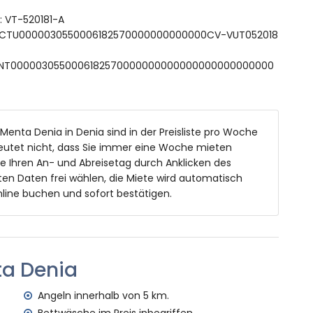
90 cm)
t: VT-520181-A
, Toilette und Haartrockner
 ESFCTU0000030550006182570000000000000CV-VUT052018
nd Toilette
 ESFCNT0000030550006182570000000000000000000000000
nd 2 m tief
it Sonnenliegen
 Menta Denia in Denia sind in der Preisliste pro Woche
eutet nicht, dass Sie immer eine Woche mieten
ie Ihren An- und Abreisetag durch Anklicken des
ch
en Daten frei wählen, die Miete wird automatisch
gezäunte Parkplätze
line buchen und sofort bestätigen.
ometern von der Villa)
von 4 Kilometern von der Villa
ta Denia
on 4 Kilometern von der Villa)
lometern von der Villa)
Angeln innerhalb von 5 km.
n 4 Kilometern von der Villa)