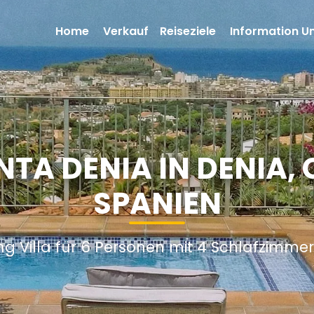
Home
Verkauf
Reiseziele
Information U
NTA DENIA IN DENIA,
SPANIEN
ng Villa für 6 Personen mit 4 Schlafzimme