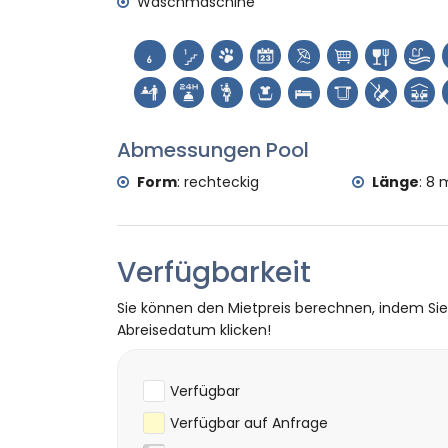
Waschmaschine
Theater, Diskothek, Nachtclub, Bar und 
Sehenswürdigkeiten und Kultur in Denia, C
Museum, Kirche, Schloss (Denia) und Ruin
Denkmal (Denia) und historischer Ort (De
Abmessungen Pool
Sport
Tennis, Radfahren, Kanufahren, Kajakfahr
Form
:
rechteckig
Länge
:
8 
von 5 Kilometern von der Villa)
Pferdereiten und Wandern (innerhalb von 
Verfügbarkeit
Sie können den Mietpreis berechnen, indem Si
Abreisedatum klicken!
Verfügbar
Verfügbar auf Anfrage