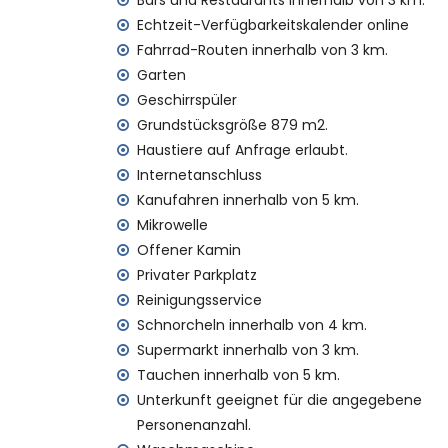
Bars und Restaurants innerhalb von 3 km.
nächster Flughafen: Alicante (> 100 Kilom
zweiter nächster Flughafen: Valencia (> 1
Echtzeit-Verfügbarkeitskalender online
nächlicher öffentlicher Transport: Bus in
Fahrrad-Routen innerhalb von 3 km.
Kilometern
Garten
Rauchen nicht erlaubt
Geschirrspüler
bitte anfragen, ob Haustiere erlaubt sind
Grundstücksgröße 879 m2.
Die Unterkunft ist sehr gut für Familien m
Haustiere auf Anfrage erlaubt.
Ausstattungen und Dienstleistungen, die im
Internetanschluss
Kanufahren innerhalb von 5 km.
Internet (WiFi)
Staubsauger, Bügeleisen und Bügelbrett
Mikrowelle
Bettwäsche und Handtücher
Offener Kamin
Rezeption und 24-Stunden-Notdienst
Privater Parkplatz
Wöchentlicher Reinigungsservice
Reinigungsservice
Schnorcheln innerhalb von 4 km.
Ausstattungen und Dienstleistungen gege
Supermarkt innerhalb von 3 km.
Wäscherei-Service
Tauchen innerhalb von 5 km.
Heizung und Klimaanlage
Unterkunft geeignet für die angegebene
2 zusätzliche Betten und Kinderbetten/B
Personenanzahl.
Unterhaltung und Freizeitaktivitäten für Ih