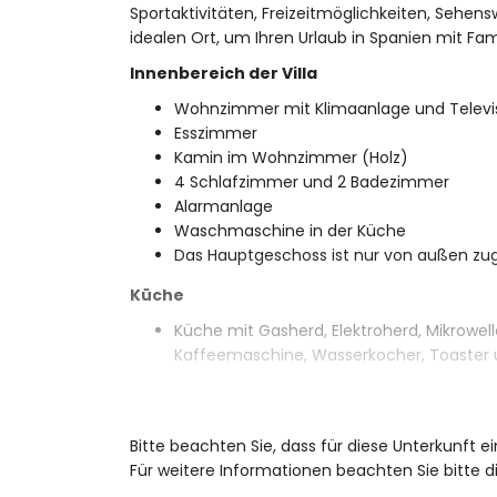
Sportaktivitäten, Freizeitmöglichkeiten, Sehen
idealen Ort, um Ihren Urlaub in Spanien mit Fam
Innenbereich der Villa
Wohnzimmer mit Klimaanlage und Televi
Esszimmer
Kamin im Wohnzimmer (Holz)
4 Schlafzimmer und 2 Badezimmer
Alarmanlage
Waschmaschine in der Küche
Das Hauptgeschoss ist nur von außen zug
Küche
Küche mit Gasherd, Elektroherd, Mikrowell
Kaffeemaschine, Wasserkocher, Toaster 
Schlafzimmer und Badezimmer
Schlafzimmer mit Etagenbett
Bitte beachten Sie, dass für diese Unterkunft 
Schlafzimmer mit Klimaanlage und Queen
Für weitere Informationen beachten Sie bitte
Schlafzimmer mit Doppelbett (200 x 140