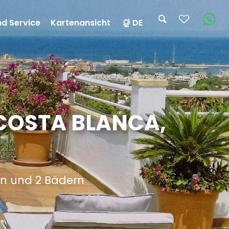
nd Service
Kartenansicht
DE
 COSTA BLANCA,
rn und 2 Bädern