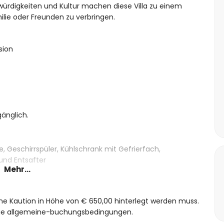
swürdigkeiten und Kultur machen diese Villa zu einem
ilie oder Freunden zu verbringen.
sion
änglich.
e, Geschirrspüler, Kühlschrank mit Gefrierfach,
und Entsafter
Mehr...
eine Kaution in Höhe von € 650,00 hinterlegt werden muss.
size-Bett (200 x 160 cm)
 die allgemeine-buchungsbedingungen.
 cm)