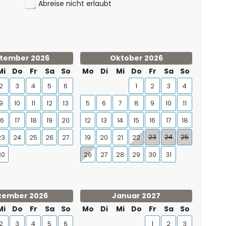
Abreise nicht erlaubt
tember 2026
Oktober 2026
Mi
Do
Fr
Sa
So
Mo
Di
Mi
Do
Fr
Sa
So
2
3
4
5
6
1
2
3
4
9
10
11
12
13
5
6
7
8
9
10
11
16
17
18
19
20
12
13
14
15
16
17
18
23
24
25
23
24
25
26
27
19
20
21
22
30
26
27
28
29
30
31
zember 2026
Januar 2027
Mi
Do
Fr
Sa
So
Mo
Di
Mi
Do
Fr
Sa
So
2
3
4
5
6
1
2
3