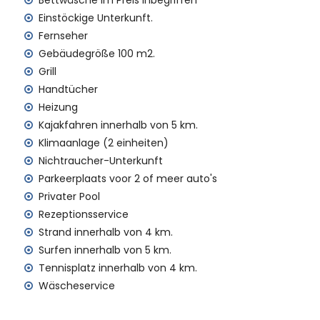
Bettwäsche im Preis inbegriffen
eter)
00 Kilometer)
Einstöckige Unterkunft.
nerhalb von 4 Kilometern und Zug innerhalb von 3
Fernseher
Gebäudegröße 100 m2.
Grill
Handtücher
it Kindern geeignet
Heizung
 Mietpreis der Villa enthalten sind
Kajakfahren innerhalb von 5 km.
Klimaanlage (2 einheiten)
Nichtraucher-Unterkunft
Parkeerplaats voor 2 of meer auto's
Privater Pool
Rezeptionsservice
Strand innerhalb von 4 km.
n Aufpreis
Surfen innerhalb von 5 km.
Tennisplatz innerhalb von 4 km.
Wäscheservice
abybetten (auf Anfrage)
ren Urlaub in Denia, Costa Blanca