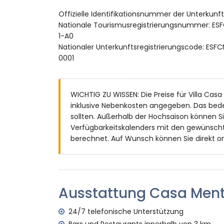
Schlafzimmer mit 2 Einzelbetten (200 x 
Offizielle Identifikationsnummer der Unterkunf
Badezimmer mit Waschbecken, Badewanne
Nationale Tourismusregistrierungsnummer:
Badezimmer mit Waschbecken, Dusche u
1-A0
Außenbereich der Villa
Nationaler Unterkunftsregistrierungscode:
0001
eingezäuntes Grundstück
privater Pool mit den Maßen 8 m x 4 m u
Garten mit Bäumen und Gartenmöbeln m
2 Terrassen, von denen 1 überdacht ist
WICHTIG ZU WISSEN: Die Preise für Villa Casa
Grill
inklusive Nebenkosten angegeben. Das bed
Außendusche
sollten. Außerhalb der Hochsaison können S
Außensitzbereich und Außenspeiseberei
Verfügbarkeitskalenders mit den gewünscht
privater Garagenplatz und 4 private, ein
berechnet. Auf Wunsch können Sie direkt on
Weitere Informationen
nächste Stadt: Denia (innerhalb von 3 Kil
nächster Flussufer oder Strand innerhalb 
Ausstattung Casa Men
nächster Strand: Las Marinas (innerhalb v
nächster Hafen: Denia (innerhalb von 4 Ki
24/7 telefonische Unterstützung
nächster Park: Centro Denia (innerhalb vo