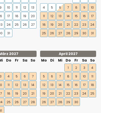
9
10
11
12
13
4
5
6
7
8
9
10
16
17
18
19
20
11
12
13
14
15
16
17
23
24
25
26
27
18
19
20
21
22
23
24
30
31
25
26
27
28
29
30
31
März 2027
April 2027
Mi
Do
Fr
Sa
So
Mo
Di
Mi
Do
Fr
Sa
So
1
2
3
4
3
4
5
6
7
5
6
7
8
9
10
11
10
11
12
13
14
12
13
14
15
16
17
18
17
18
19
20
21
19
20
21
22
23
24
25
24
25
26
27
28
26
27
28
29
30
31