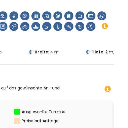
Promenade (innerhalb von 5 Kilometern vom Haus)
osta Blanca
en (innerhalb von 5 Kilometern von der Unterkunft)
nia) (innerhalb von 10 Kilometern von der Unterkunft)
en, Angeln, Tauchen, Schnorcheln und Surfen (innerhalb
m.
Breite
:
4 m.
Tiefe
:
2 m.
10 Kilometern von der Villa)
e auf das gewünschte An- und
Ausgewählte Termine
Preise auf Anfrage