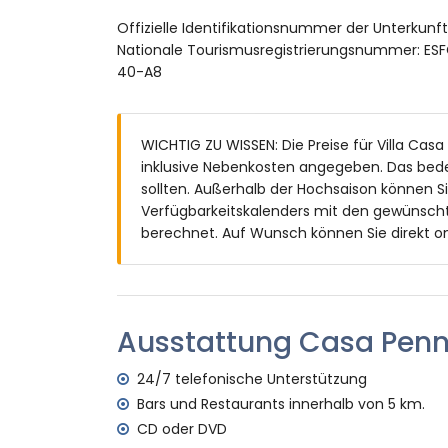
3 Terrassen, von denen 2 überdacht sind
Offizielle Identifikationsnummer der Unterkun
Grill
Nationale Tourismusregistrierungsnummer:
Außendusche
40-A8
Weitere Informationen
Nächste Stadt innerhalb von 5 Kilometern 
Nächster Strand: Las Marinas (innerhalb v
WICHTIG ZU WISSEN: Die Preise für Villa Casa
Nächster Flughafen: Valencia (innerhalb v
inklusive Nebenkosten angegeben. Das bed
Öffentliche Verkehrsmittel in der Nähe: B
sollten. Außerhalb der Hochsaison können S
Kilometern
Verfügbarkeitskalenders mit den gewünscht
Bitte konsultieren Sie, ob Haustiere erlaub
berechnet. Auf Wunsch können Sie direkt on
Die Unterkunft ist sehr gut für Familien m
Ausstattungen und Dienstleistungen im Mie
Internet (WiFi)
Ausstattung Casa Pen
Bettwäsche und Handtücher
Rezeptionsservice und 24-Stunden-Notdi
24/7 telefonische Unterstützung
Spielkonsole (PlayStation 2)
Bars und Restaurants innerhalb von 5 km.
Ausstattungen und Dienstleistungen gege
CD oder DVD