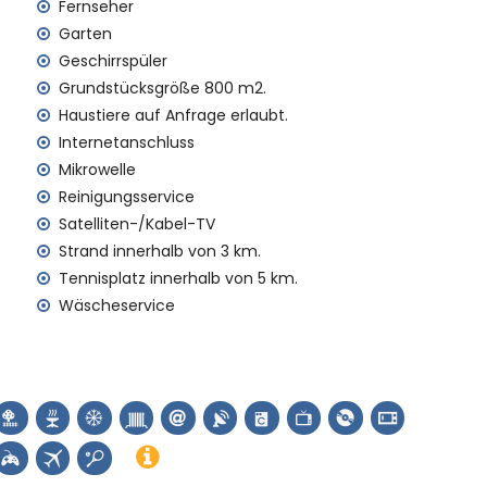
Fernseher
ysitting-Service
Garten
Geschirrspüler
Grundstücksgröße 800 m2.
Haustiere auf Anfrage erlaubt.
Internetanschluss
Mikrowelle
 Villa)
Reinigungsservice
rn von der Villa)
Satelliten-/Kabel-TV
Strand innerhalb von 3 km.
Tennisplatz innerhalb von 5 km.
Wäscheservice