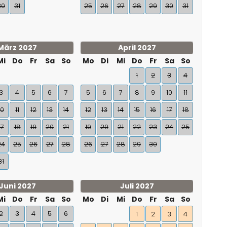
30
31
25
26
27
28
29
30
31
März 2027
April 2027
Mi
Do
Fr
Sa
So
Mo
Di
Mi
Do
Fr
Sa
So
1
2
3
4
3
4
5
6
7
5
6
7
8
9
10
11
10
11
12
13
14
12
13
14
15
16
17
18
17
18
19
20
21
19
20
21
22
23
24
25
24
25
26
27
28
26
27
28
29
30
31
Juni 2027
Juli 2027
Mi
Do
Fr
Sa
So
Mo
Di
Mi
Do
Fr
Sa
So
2
3
4
5
6
1
2
3
4