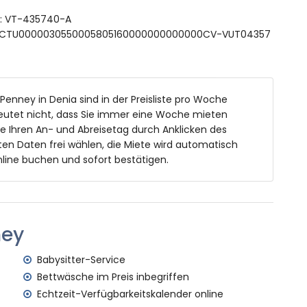
ft: VT-435740-A
 ESFCTU0000030550005805160000000000000CV-VUT04357
von der Villa
on 3 Kilometern von der Villa)
 Penney in Denia sind in der Preisliste pro Woche
on 100 Kilometern von der Villa)
eutet nicht, dass Sie immer eine Woche mieten
us innerhalb von 5 Kilometern und Zug innerhalb von 5
ie Ihren An- und Abreisetag durch Anklicken des
en Daten frei wählen, die Miete wird automatisch
t sind
line buchen und sofort bestätigen.
it Kindern geeignet
tpreis der Villa enthalten
ney
enst
Babysitter-Service
Bettwäsche im Preis inbegriffen
n Aufpreis
Echtzeit-Verfügbarkeitskalender online