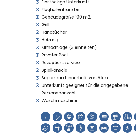
Einstöckige Unterkunft.
Flughafentransfer
Reinigungsdienst, Wäscheservice und Bab
Flughafentransfer
Zentralheizung und Klimaanlage
Gebäudegröße 190 m2.
Pohbeheizung
Grill
Kinderbett (auf Anfrage)
Handtücher
Sportmöglichkeiten
Heizung
Klimaanlage (3 einheiten)
Tennis (innerhalb von 5 Kilometern von der
Privater Pool
Golf und Reiten (innerhalb von 10 Kilomete
Rezeptionsservice
Spielkonsole
Supermarkt innerhalb von 5 km.
Unterkunft geeignet für die angegebene
Personenanzahl.
Waschmaschine