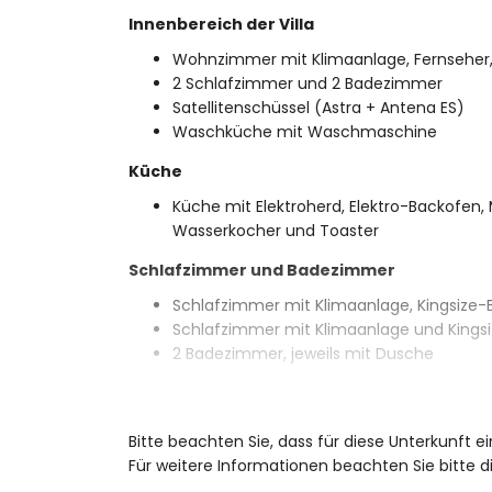
Innenbereich der Villa
Wohnzimmer mit Klimaanlage, Fernseher,
2 Schlafzimmer und 2 Badezimmer
Satellitenschüssel (Astra + Antena ES)
Waschküche mit Waschmaschine
Küche
Küche mit Elektroherd, Elektro-Backofen, 
Wasserkocher und Toaster
Schlafzimmer und Badezimmer
Schlafzimmer mit Klimaanlage, Kingsiz
Schlafzimmer mit Klimaanlage und Kingsi
2 Badezimmer, jeweils mit Dusche
Außenbereich der Villa
Eingezäuntes Grundstück
Bitte beachten Sie, dass für diese Unterkunft 
Beheizter Privatpool mit den Maßen 8m 
Für weitere Informationen beachten Sie bitte
Garten mit Kies und Bäumen