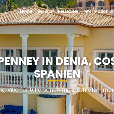
Home
Verkauf
Reiseziele
Information U
PENNEY IN DENIA, C
SPANIEN
ng Villa für 6 Personen mit 2 Schlafzimme