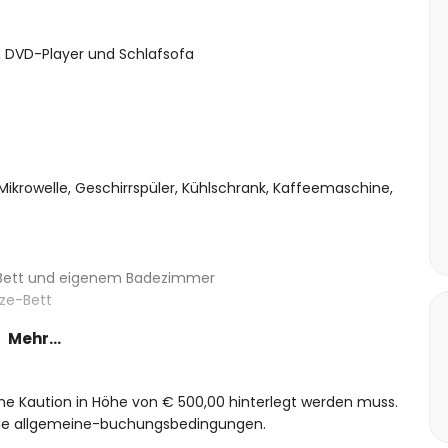
 DVD-Player und Schlafsofa
Mikrowelle, Geschirrspüler, Kühlschrank, Kaffeemaschine,
e-Bett und eigenem Badezimmer
ze-Bett
Mehr...
eine Kaution in Höhe von € 500,00 hinterlegt werden muss.
x 4m und 2m Tiefe
 die allgemeine-buchungsbedingungen.