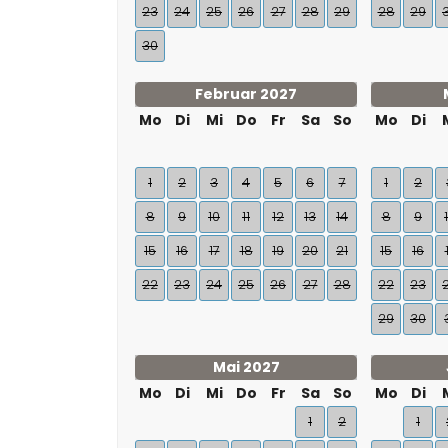
23
24
25
26
27
28
29
28
29
30
Februar 2027
Mo
Di
Mi
Do
Fr
Sa
So
Mo
Di
1
2
3
4
5
6
7
1
2
8
9
10
11
12
13
14
8
9
15
16
17
18
19
20
21
15
16
22
23
24
25
26
27
28
22
23
29
30
Mai 2027
Mo
Di
Mi
Do
Fr
Sa
So
Mo
Di
1
2
1