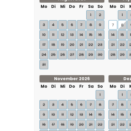
Mo
Di
Mi
Do
Fr
Sa
So
Mo
Di
1
2
1
3
4
5
6
7
8
9
7
8
10
11
12
13
14
15
16
14
15
17
18
19
20
21
22
23
21
22
24
25
26
27
28
29
30
28
29
31
November 2026
De
Mo
Di
Mi
Do
Fr
Sa
So
Mo
Di
1
1
2
3
4
5
6
7
8
7
8
9
10
11
12
13
14
15
14
15
16
17
18
19
20
21
22
21
22