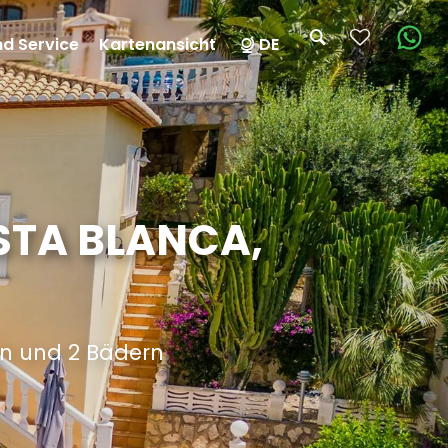
nd Service
Kartenansicht
DE
OSTA BLANCA,
rn und 2 Bädern