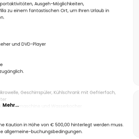
portaktivitäten, Ausgeh-Möglichkeiten,
la zu einem fantastischen Ort, um Ihren Urlaub in
n.
seher und DVD-Player
ne
zugänglich.
krowelle, Geschirrspüler, Kühlschrank mit Gefrierfach,
ter
Mehr...
ank, Kaffeemaschine und Wasserkocher
eine Kaution in Höhe von € 500,00 hinterlegt werden muss.
 die allgemeine-buchungsbedingungen.
s mit einem Doppelbett und eigenem Bad