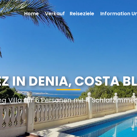
Home
Verkauf
Reiseziele
Information U
EZ IN DENIA, COSTA 
ng Villa für 6 Personen mit 4 Schlafzimme