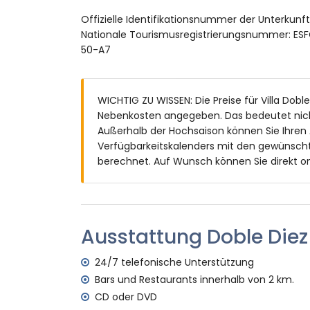
Schlafzimmer mit Klimaanlage und Dopp
Offizielle Identifikationsnummer der Unterkun
eigenes Badezimmer mit Waschbecken, 
Nationale Tourismusregistrierungsnummer:
2 Badezimmer jeweils mit Waschbecken
50-A7
eigenes Badezimmer mit Waschbecken 
Außenbereich der Villa
eingezäuntes Grundstück
WICHTIG ZU WISSEN: Die Preise für Villa Doble
privater Pool mit den Maßen 9m x 4m
Nebenkosten angegeben. Das bedeutet nich
Garten mit Kies, Bäumen und Gartenmöb
Außerhalb der Hochsaison können Sie Ihren
2 Terrassen, von denen eine überdacht is
Verfügbarkeitskalenders mit den gewünscht
Außenküche und Grill
berechnet. Auf Wunsch können Sie direkt on
Außen-Sitzbereich und Außen-Essbereic
privater Parkplatz
Weitere Informationen
Ausstattung Doble Diez
Nächste Stadt innerhalb von 4 Kilometern 
Nächster Uferbereich oder Strand innerhal
24/7 telefonische Unterstützung
Nächster Strand: Las Rotass (innerhalb von
Bars und Restaurants innerhalb von 2 km.
Nächster Hafen innerhalb von 4 Kilometern
Nächster Flughafen: Valencia (innerhalb v
CD oder DVD