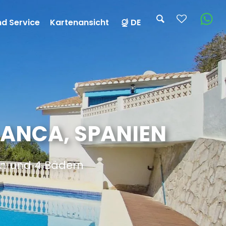
nd Service
Kartenansicht
DE
BLANCA, SPANIEN
rn und 4 Bädern