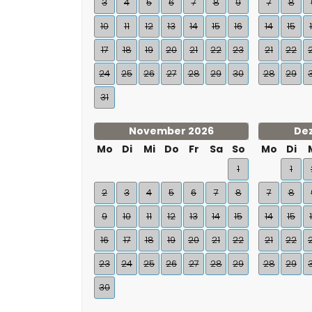
3
4
5
6
7
8
9
7
8
10
11
12
13
14
15
16
14
15
17
18
19
20
21
22
23
21
22
24
25
26
27
28
29
30
28
29
31
November 2026
De
Mo
Di
Mi
Do
Fr
Sa
So
Mo
Di
1
1
2
3
4
5
6
7
8
7
8
9
10
11
12
13
14
15
14
15
16
17
18
19
20
21
22
21
22
23
24
25
26
27
28
29
28
29
30