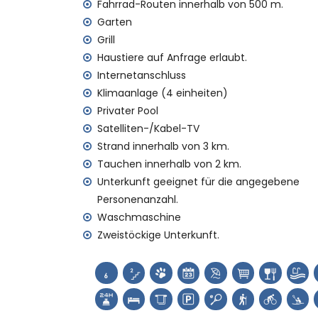
Zweitnächster Flughafen: Alicante (innerh
Fahrrad-Routen innerhalb von 500 m.
Öffentliche Verkehrsmittel in der Nähe: B
Garten
Bitte erkundigen Sie sich, ob Haustiere erl
Grill
Die Unterkunft ist sehr geeignet für Famil
Haustiere auf Anfrage erlaubt.
Ausstattungen und Dienstleistungen, die im
Internetanschluss
Klimaanlage (4 einheiten)
Internet (WiFi)
Privater Pool
Bügeleisen und Bügelbrett
Bettenwäsche und Handtücher
Satelliten-/Kabel-TV
Rezeption und 24-Stunden-Notdienst
Strand innerhalb von 3 km.
Tauchen innerhalb von 2 km.
Ausstattungen und Dienstleistungen gege
Unterkunft geeignet für die angegebene
Heizung und Klimaanlage
Personenanzahl.
Zusätzliche Betten und Kinderbetten/Kin
Waschmaschine
Unterhaltung und Freizeitaktivitäten für Ih
Zweistöckige Unterkunft.
Diskothek, Nachtclub und Promenade (in
Sehenswürdigkeiten und Kultur in Denia, C
Museum, Kirche und Schloss (innerhalb v