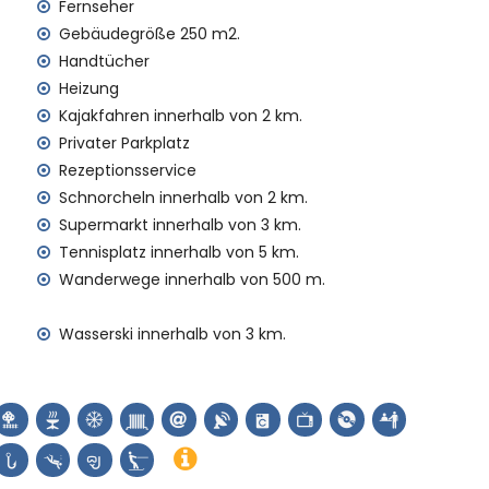
alb von 100 Kilometern von der Villa)
Fernseher
us innerhalb von 3 Kilometern
Gebäudegröße 250 m2.
aubt sind
Handtücher
ien mit Kindern
Heizung
 Mietpreis der Villa enthalten sind
Kajakfahren innerhalb von 2 km.
Privater Parkplatz
Rezeptionsservice
Schnorcheln innerhalb von 2 km.
Supermarkt innerhalb von 3 km.
Tennisplatz innerhalb von 5 km.
n Aufpreis
Wanderwege innerhalb von 500 m.
derreisebetten (auf Anfrage)
Wasserski innerhalb von 3 km.
ren Urlaub in Denia, Costa Blanca
nerhalb von 5 Kilometern vom Haus)
osta Blanca
on 5 Kilometern von der Unterkunft)