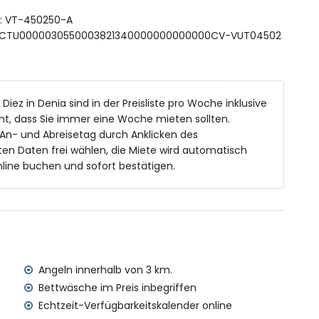
elbett
ft: VT-450250-A
Bad/Dusche-Kombination, WC und Haartrockner
 ESFCTU0000030550003821340000000000000CV-VUT04502
, Dusche und WC
und WC
 Diez in Denia sind in der Preisliste pro Woche inklusive
t, dass Sie immer eine Woche mieten sollten.
eln mit Sonnenliegen
 An- und Abreisetag durch Anklicken des
t
en Daten frei wählen, die Miete wird automatisch
line buchen und sofort bestätigen.
h
von der Villa
b von 3 Kilometern von der Villa
Angeln innerhalb von 3 km.
 3 Kilometern von der Villa)
Bettwäsche im Preis inbegriffen
 von der Villa
on 100 Kilometern von der Villa)
Echtzeit-Verfügbarkeitskalender online