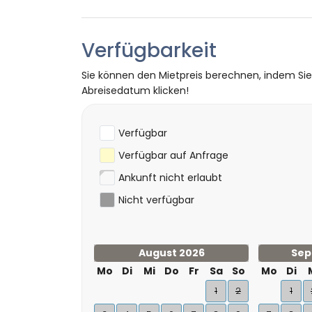
Sport
Wandern und Radfahren (innerhalb von 10
Verfügbarkeit
Tennis, Kajakfahren, Angeln, Tauchen, Sc
der Villa)
Sie können den Mietpreis berechnen, indem Si
Golf (La Sella), Reiten, Surfen und Windsu
Abreisedatum klicken!
Verfügbar
Verfügbar auf Anfrage
Ankunft nicht erlaubt
Nicht verfügbar
August 2026
Sep
Mo
Di
Mi
Do
Fr
Sa
So
Mo
Di
1
2
1