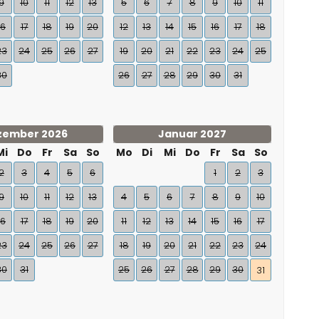
9
10
11
12
13
5
6
7
8
9
10
11
16
17
18
19
20
12
13
14
15
16
17
18
23
24
25
26
27
19
20
21
22
23
24
25
30
26
27
28
29
30
31
zember 2026
Januar 2027
Mi
Do
Fr
Sa
So
Mo
Di
Mi
Do
Fr
Sa
So
2
3
4
5
6
1
2
3
9
10
11
12
13
4
5
6
7
8
9
10
16
17
18
19
20
11
12
13
14
15
16
17
23
24
25
26
27
18
19
20
21
22
23
24
30
31
25
26
27
28
29
30
31