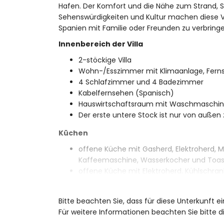
Hafen. Der Komfort und die Nähe zum Strand, S
Sehenswürdigkeiten und Kultur machen diese Vil
Spanien mit Familie oder Freunden zu verbringe
Innenbereich der Villa
2-stöckige Villa
Wohn-/Esszimmer mit Klimaanlage, Fern
4 Schlafzimmer und 4 Badezimmer
Kabelfernsehen (Spanisch)
Hauswirtschaftsraum mit Waschmaschi
Der erste untere Stock ist nur von außen 
Küchen
offene Küche mit Gasherd, Elektroherd, Mi
Kaffeemaschine, Wasserkocher und Toas
offene Küche mit Elektroherd, Kühlschr
Schlafzimmer und Badezimmer
Bitte beachten Sie, dass für diese Unterkunft 
Schlafzimmer mit Etagenbett
Für weitere Informationen beachten Sie bitte
2 Schlafzimmer mit Klimaanlage, jeweil