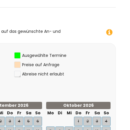
00 Metern von der Villa)
hnorcheln und Wasserski (innerhalb von 5 Kilometern von
e auf das gewünschte An- und
rfen (innerhalb von 10 Kilometern von der Villa)
Ausgewählte Termine
Preise auf Anfrage
Abreise nicht erlaubt
tember 2026
Oktober 2026
Mi
Do
Fr
Sa
So
Mo
Di
Mi
Do
Fr
Sa
So
2
3
4
5
6
1
2
3
4