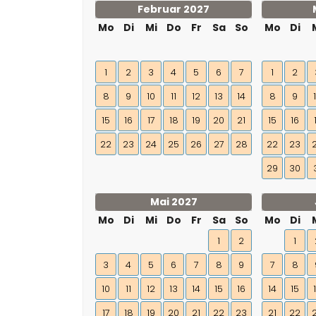
Februar 2027
Mo
Di
Mi
Do
Fr
Sa
So
Mo
Di
1
2
3
4
5
6
7
1
2
8
9
10
11
12
13
14
8
9
15
16
17
18
19
20
21
15
16
22
23
24
25
26
27
28
22
23
29
30
Mai 2027
Mo
Di
Mi
Do
Fr
Sa
So
Mo
Di
1
2
1
3
4
5
6
7
8
9
7
8
10
11
12
13
14
15
16
14
15
17
18
19
20
21
22
23
21
22