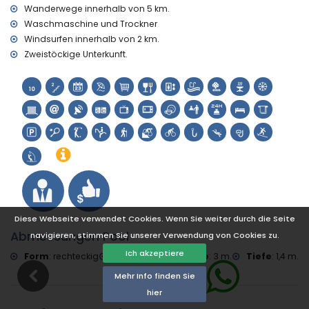
Kirche, Schloss und historischer Ort (innerhalb von 5
Wanderwege innerhalb von 5 km.
Kilometern von der Unterkunft)
Waschmaschine und Trockner
Museum und Ruine (innerhalb von 10 Kilometern von der
Windsurfen innerhalb von 2 km.
Unterkunft)
Zweistöckige Unterkunft.
Sport
Tennis und Radfahren (innerhalb von 1000 Metern von der
Villa)
Golf, Reiten, Wandern, Mountainbiking, Angeln, Tauchen,
Schnorcheln, Surfen und Windsurfen (innerhalb von 5
Kilometern von der Villa)
Diese Webseite verwendet Cookies. Wenn Sie weiter durch die Seite
Abmessungen Pool
navigieren, stimmen Sie unserer Verwendung von Cookies zu.
Ich akzeptiere
Form
:
rechteckig
Länge
:
7 m.
Breite
:
3 m.
Tiefe
:
1,4 m.
Mehr Info finden Sie
hier