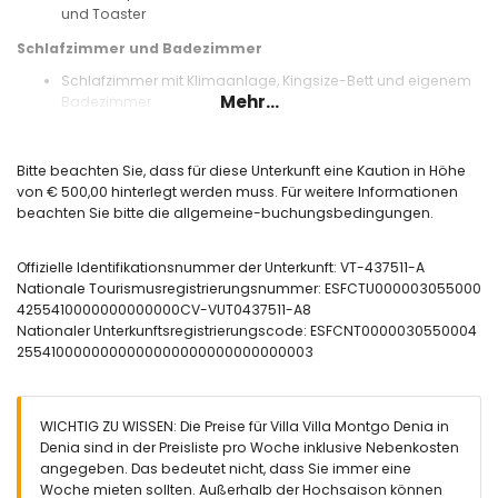
und Toaster
Schlafzimmer und Badezimmer
Schlafzimmer mit Klimaanlage, Kingsize-Bett und eigenem
Mehr...
Badezimmer
Schlafzimmer mit Klimaanlage und 2 Einzelbetten
Eigenes Badezimmer mit Waschbecken, Dusche, Toilette
und Haartrockner
Bitte beachten Sie, dass für diese Unterkunft eine Kaution in Höhe
Badezimmer mit Waschbecken, Dusche und Toilette
von € 500,00 hinterlegt werden muss. Für weitere Informationen
beachten Sie bitte die allgemeine-buchungsbedingungen.
Außenbereich der Villa
eingezäuntes Grundstück
Offizielle Identifikationsnummer der Unterkunft: VT-437511-A
privater Pool mit den Maßen 12m x 5m und 2m tief
Nationale Tourismusregistrierungsnummer: ESFCTU000003055000
schöner Rasen mit Bäumen und Gartenmöbeln mit Liegen
4255410000000000000CV-VUT0437511-A8
2 Terrassen, wovon eine überdacht ist
Nationaler Unterkunftsregistrierungscode: ESFCNT0000030550004
Grill
2554100000000000000000000000000003
Außendusche
Außen-Sitzbereich und Außen-Essbereich
privater, eingezäunter Parkplatz
WICHTIG ZU WISSEN: Die Preise für Villa Villa Montgo Denia in
Weitere Informationen
Denia sind in der Preisliste pro Woche inklusive Nebenkosten
nächstgelegene Stadt: Denia (innerhalb von 5 Kilometern
angegeben. Das bedeutet nicht, dass Sie immer eine
von der Villa)
Woche mieten sollten. Außerhalb der Hochsaison können