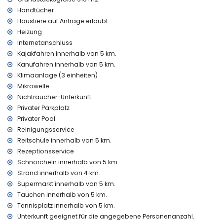
Unterhaltung und Freizeitaktivitäten für Ihren Urlaub in
Denia, Costa Blanca
Handtücher
Haustiere auf Anfrage erlaubt.
Diskothek, Nachtclub und Bar (innerhalb von 5 Kilometern
Heizung
vom Haus)
Internetanschluss
Sehenswürdigkeiten und Kultur in Denia, Costa Blanca
Kajakfahren innerhalb von 5 km.
Schloss (Denia) (innerhalb von 5 Kilometern von der
Kanufahren innerhalb von 5 km.
Unterkunft)
Klimaanlage (3 einheiten)
Mikrowelle
Sport
Nichtraucher-Unterkunft
Wandern (innerhalb von 1000 Metern von der Villa)
Privater Parkplatz
Tennis, Reiten, Kanufahren, Kajakfahren, Tauchen und
Privater Pool
Schnorcheln (innerhalb von 5 Kilometern von der Villa)
Reinigungsservice
Golf (La Sella) (innerhalb von 10 Kilometern von der Villa)
Windsurfen (innerhalb von 25 Kilometern von der Villa)
Reitschule innerhalb von 5 km.
Rezeptionsservice
Schnorcheln innerhalb von 5 km.
Strand innerhalb von 4 km.
Supermarkt innerhalb von 5 km.
Tauchen innerhalb von 5 km.
Tennisplatz innerhalb von 5 km.
Unterkunft geeignet für die angegebene Personenanzahl.