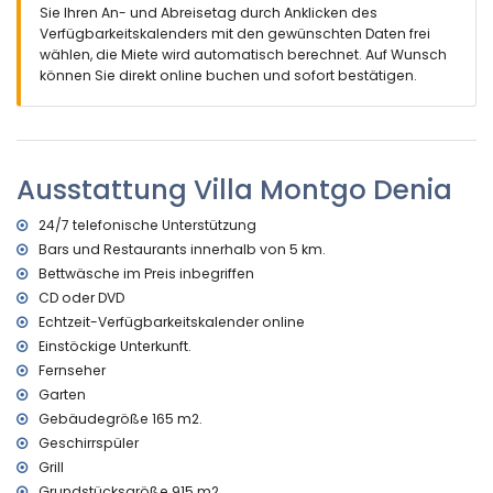
nächster Strand: La Marineta (innerhalb von 4 Kilometern
Sie Ihren An- und Abreisetag durch Anklicken des
von der Villa)
Verfügbarkeitskalenders mit den gewünschten Daten frei
nächster Flughafen: Valencia (innerhalb von 100 Kilometern
wählen, die Miete wird automatisch berechnet. Auf Wunsch
von der Villa)
können Sie direkt online buchen und sofort bestätigen.
zweiter nächster Flughafen: Alicante (innerhalb von 100
Kilometern von der Villa)
öffentliche Verkehrsmittel in der Nähe: Bus innerhalb von 5
Kilometern
Ausstattung Villa Montgo Denia
Rauchen nicht erlaubt
bitte erkundigen Sie sich, ob Haustiere erlaubt sind
Die Unterkunft ist sehr gut für Familien mit Kindern geeignet
24/7 telefonische Unterstützung
Bars und Restaurants innerhalb von 5 km.
Ausstattungen und Dienstleistungen, die im Mietpreis der
Bettwäsche im Preis inbegriffen
Villa enthalten sind
CD oder DVD
Internet (WiFi)
Echtzeit-Verfügbarkeitskalender online
Bettwäsche und Handtücher
Einstöckige Unterkunft.
Rezeption und 24-Stunden-Notdienst
Fernseher
Ausstattungen und Dienstleistungen gegen Aufpreis
Garten
Reinigungsservice und Wäscheservice
Gebäudegröße 165 m2.
Heizung und Klimaanlage
Geschirrspüler
Kinderbett (auf Anfrage)
Grill
Grundstücksgröße 915 m2.