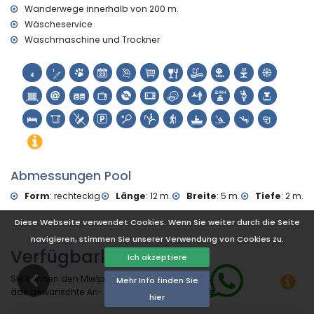
Wanderwege innerhalb von 200 m.
Wäscheservice
Waschmaschine und Trockner
Abmessungen Pool
Form
:
rechteckig
Länge
:
12 m.
Breite
:
5 m.
Tiefe
:
2 m.
Diese Webseite verwendet Cookies. Wenn Sie weiter durch die Seite
navigieren, stimmen Sie unserer Verwendung von Cookies zu.
Verfügbarkeit
Ich akzeptiere
Sie können den Mietpreis berechnen, indem Sie auf
Mehr Info finden Sie
das gewünschte An- und Abreisedatum klicken!
hier