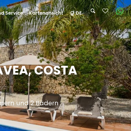
nd Service
Kartenansicht
DE
AVEA, COSTA
mmern und 2 Bädern