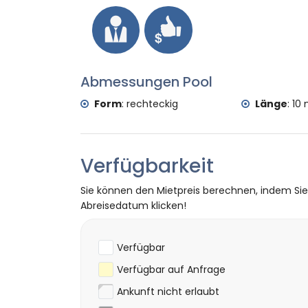
Wandern, Mountainbiking, Radfahren, Klet
Schnorcheln, Surfen, Windsurfen und Was
Golf (Club de Golf Jávea) und Reiten (in
Abmessungen Pool
Form
:
rechteckig
Länge
:
10 
Verfügbarkeit
Sie können den Mietpreis berechnen, indem Si
Abreisedatum klicken!
Verfügbar
Verfügbar auf Anfrage
Ankunft nicht erlaubt