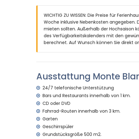
Privater Pool mit Maßen von 10 m x 5 m u
Garten mit Kies, Bäumen und Gartenmöb
WICHTIG ZU WISSEN: Die Preise für Ferienhaus
2 Terrassen, davon 1 überdacht
Woche inklusive Nebenkosten angegeben. D
Grill
mieten sollten. Außerhalb der Hochsaison k
Sitzbereich im Freien und Essbereich im F
des Verfügbarkeitskalenders mit den gewün
Gemeinschaftlicher Parkplatz
berechnet. Auf Wunsch können Sie direkt on
Weitere Informationen
Nächste Stadt: Jávea (innerhalb von 10 
Nächster Fluss oder Ufer: Mittelmeer, Já
Nächster Strand: La Granadella, Jávea (i
Ausstattung Monte Bla
Nächster Hafen: Duanes del Mar, Jávea (
Nächster Park: La Guardia, Jávea (innerh
24/7 telefonische Unterstützung
Nächster Flughafen: Alicante (innerhalb 
Bars und Restaurants innerhalb von 1 km.
Zweiter nächster Flughafen: Valencia (> 1
CD oder DVD
Haustiere erlaubt
Fahrrad-Routen innerhalb von 3 km.
Die Unterkunft ist sehr geeignet für Famil
Garten
Einrichtungen und Dienstleistungen, die im
Geschirrspüler
Internet (WiFi)
Grundstücksgröße 500 m2.