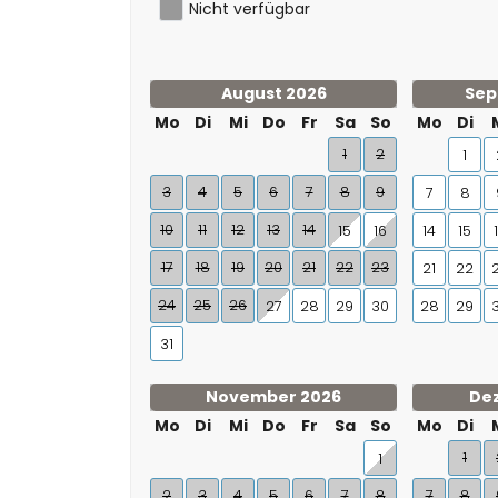
Nicht verfügbar
August 2026
Sep
Mo
Di
Mi
Do
Fr
Sa
So
Mo
Di
1
2
1
3
4
5
6
7
8
9
7
8
10
11
12
13
14
15
16
14
15
17
18
19
20
21
22
23
21
22
24
25
26
27
28
29
30
28
29
31
November 2026
De
Mo
Di
Mi
Do
Fr
Sa
So
Mo
Di
1
1
2
3
4
5
6
7
8
7
8