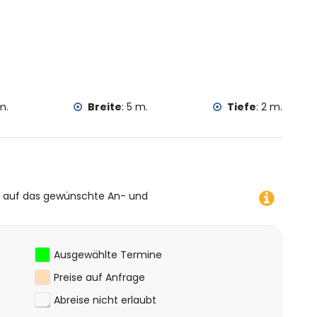
tern, Kanufahren, Kajakfahren, Angeln, Tauchen,
serski (innerhalb von 5 Kilometern vom Haus)
nerhalb von 10 Kilometern vom Haus)
m.
Breite
:
5 m.
Tiefe
:
2 m.
e auf das gewünschte An- und
Ausgewählte Termine
Preise auf Anfrage
Abreise nicht erlaubt