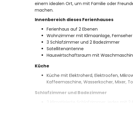
einem idealen Ort, um mit Familie oder Freunde
machen.
Innenbereich dieses Ferienhauses
Ferienhaus auf 2 Ebenen
Wohnzimmer mit Klimaanlage, Fernseher
3 Schlafzimmer und 2 Badezimmer
Satellitenantenne
Hauswirtschaftsraum mit Waschmaschi
Küche
Küche mit Elektroherd, Elektroofen, Mikrow
Kaffeemaschine, Wasserkocher, Mixer, To
Schlafzimmer und Badezimmer
3 klimatisierte Schlafzimmer, jedes mit 2
2 Badezimmer, jedes mit Einzelwaschbe
Außenbereich dieses Ferienhauses
Eingezäuntes Grundstück