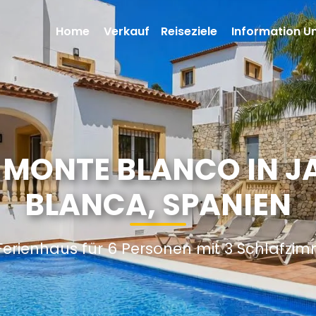
Home
Verkauf
Reiseziele
Information U
 MONTE BLANCO IN J
BLANCA, SPANIEN
Ferienhaus für 6 Personen mit 3 Schlafzi