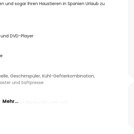
n und sogar Ihren Haustieren in Spanien Urlaub zu
 und DVD-Player
ne
elle, Geschirrspüler, Kühl-Gefrierkombination,
aster und Saftpresse
Mehr...
 Einzelbetten (Maße 190 x 90 cm)
cken, Badewanne/Duschkombination, Bidet und WC