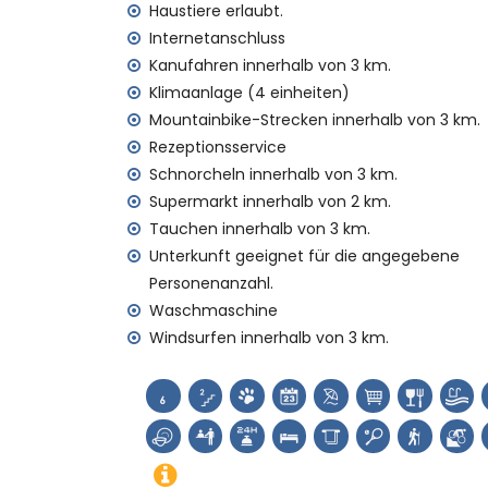
Staubsauger, Bügeleisen und Bügelbrett
Haustiere erlaubt.
Bettwäsche und Handtücher
Internetanschluss
Rezeptionsservice und 24-Stunden-Notdi
Kanufahren innerhalb von 3 km.
Luftheizung
Klimaanlage (4 einheiten)
Einrichtungen und Dienstleistungen gegen
Mountainbike-Strecken innerhalb von 3 km.
Rezeptionsservice
Klimaanlage
Schnorcheln innerhalb von 3 km.
Zustellbett und Kinderbetten (auf Anfrag
Supermarkt innerhalb von 2 km.
Unterhaltung und Freizeitaktivitäten für I
Tauchen innerhalb von 3 km.
Bar (innerhalb von 5 Kilometern vom Hau
Unterkunft geeignet für die angegebene
Personenanzahl.
Sehenswürdigkeiten und Kultur in Jávea, 
Waschmaschine
Museum (Pueblo Histórico, Jávea), Kirche 
Windsurfen innerhalb von 3 km.
Denkmal (Pueblo Histórico, Jávea), Archi
Historischer Ort (Pueblo Histórico und Já
Burg (Portal de la Vila und Denia) (inner
Sport
Tennis (innerhalb von 1000 Metern vom 