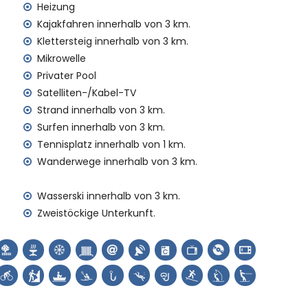
Heizung
Kajakfahren innerhalb von 3 km.
enst
Klettersteig innerhalb von 3 km.
Mikrowelle
 Aufpreis
Privater Pool
Satelliten-/Kabel-TV
e)
Strand innerhalb von 3 km.
Surfen innerhalb von 3 km.
hren Urlaub in Jávea, Costa Blanca
Tennisplatz innerhalb von 1 km.
s)
Wanderwege innerhalb von 3 km.
Costa Blanca
Wasserski innerhalb von 3 km.
(San Bartolomé, Jávea), Ruine (Pueblo Histórico, Jávea),
Zweistöckige Unterkunft.
tektonisches Gebäude (Pueblo Histórico, Jávea),
vea) (innerhalb von 10 Kilometern von der Unterkunft)
halb von 25 Kilometern von der Unterkunft)
Haus)