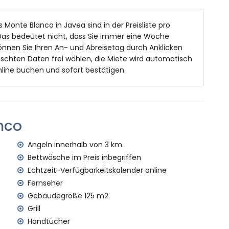
nd 2 m Tiefe
eln mit Sonnenliegen
 Monte Blanco in Javea sind in der Preisliste pro
as bedeutet nicht, dass Sie immer eine Woche
önnen Sie Ihren An- und Abreisetag durch Anklicken
reien
schten Daten frei wählen, die Miete wird automatisch
line buchen und sofort bestätigen.
Kilometern vom Haus)
vea (innerhalb von 3 Kilometern vom Haus)
nnerhalb von 3 Kilometern vom Haus)
nco
innerhalb von 10 Kilometern vom Haus)
alb von 3 Kilometern vom Haus)
Angeln innerhalb von 3 km.
von 100 Kilometern vom Haus)
Bettwäsche im Preis inbegriffen
00 Kilometer)
Echtzeit-Verfügbarkeitskalender online
Fernseher
ien mit Kindern
Gebäudegröße 125 m2.
 Mietpreis dieses Ferienhauses enthalten sind
Grill
Handtücher