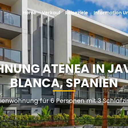
Home
Verkauf
Reiseziele
Information U
NUNG ATENEA IN JA
BLANCA, SPANIEN
rienwohnung für 6 Personen mit 3 Schlaf