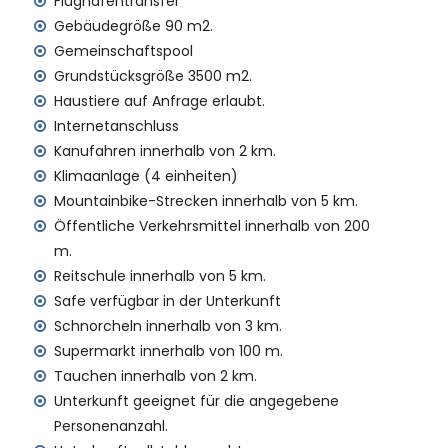
Flughafentransfer
befindet, verfügt über einen Aufzug.
ien mit Kindern
Gebäudegröße 90 m2.
Gemeinschaftspool
etpreis der Wohnung inbegriffen
Grundstücksgröße 3500 m2.
Haustiere auf Anfrage erlaubt.
tt
Internetanschluss
Kanufahren innerhalb von 2 km.
enst
Klimaanlage (4 einheiten)
Mountainbike-Strecken innerhalb von 5 km.
 Aufpreis
Öffentliche Verkehrsmittel innerhalb von 200
m.
Reitschule innerhalb von 5 km.
Safe verfügbar in der Unterkunft
ür Ihren Urlaub in Jávea, Costa Blanca
Schnorcheln innerhalb von 3 km.
de (El Arenal und Jávea) (innerhalb von 5 Kilometern vom
Supermarkt innerhalb von 100 m.
Tauchen innerhalb von 2 km.
Costa Blanca
Unterkunft geeignet für die angegebene
Personenanzahl.
 Bartolomé, Pueblo, Jávea), Ruine (Pueblo de Jávea,