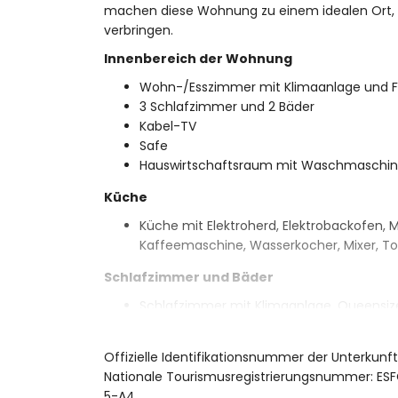
machen diese Wohnung zu einem idealen Ort, u
verbringen.
Innenbereich der Wohnung
Wohn-/Esszimmer mit Klimaanlage und F
3 Schlafzimmer und 2 Bäder
Kabel-TV
Safe
Hauswirtschaftsraum mit Waschmaschi
Küche
Küche mit Elektroherd, Elektrobackofen, M
Kaffeemaschine, Wasserkocher, Mixer, To
Schlafzimmer und Bäder
Schlafzimmer mit Klimaanlage, Queensiz
2 Schlafzimmer mit Klimaanlage, jeweils 
Eigenes Badezimmer mit Einzelwaschbeck
Offizielle Identifikationsnummer der Unterkun
Badezimmer mit Einzelwaschbecken, Dusc
Nationale Tourismusregistrierungsnummer:
Außenbereich der Wohnung
5-A4