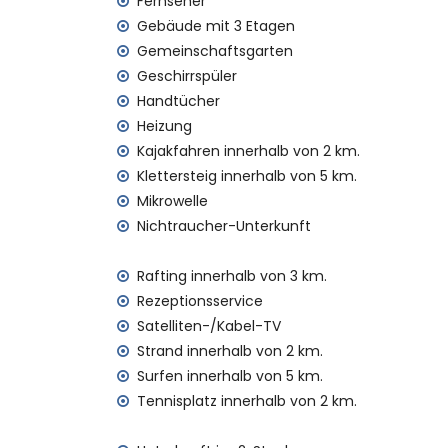
Fernseher
Das Gebäude, in dem sich die Unterkunft 
Die Unterkunft ist sehr geeignet für Famil
Gebäude mit 3 Etagen
Gemeinschaftsgarten
Einrichtungen und Dienstleistungen im Mi
Geschirrspüler
Internet (WiFi)
Handtücher
Staubsauger und Bügeleisen mit Bügelbre
Heizung
Bettwäsche und Handtücher
Kajakfahren innerhalb von 2 km.
Rezeptionsservice und 24-Stunden-Notdi
Klettersteig innerhalb von 5 km.
Mit Luftheizung und Klimaanlage
Mikrowelle
Einrichtungen und Dienstleistungen gegen
Nichtraucher-Unterkunft
Flughafenservice
Zusatzbett und Kinderbett (auf Anfrage)
Rafting innerhalb von 3 km.
Rezeptionsservice
Unterhaltungs- und Freizeitmöglichkeiten f
Satelliten-/Kabel-TV
Kino, Diskothek, Nachtclub, Bar, Promena
Strand innerhalb von 2 km.
Haus)
Surfen innerhalb von 5 km.
Sehenswürdigkeiten und Kultur in Jávea, 
Tennisplatz innerhalb von 2 km.
Museum (Histórico de Jávea), Kirche (San