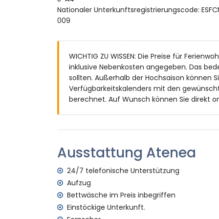
Nationaler Unterkunftsregistrierungscode:
Großes und eingezäuntes Grundstück
009
Lagunenförmiger Gemeinschaftspool mit
Gemeinschaftsgarten mit Bäumen
Überdachte Terrasse
WICHTIG ZU WISSEN: Die Preise für Ferienwoh
Außensitzbereich und Essbereich im Frei
inklusive Nebenkosten angegeben. Das bed
Gemeinschaftliche Garagenstellplatz
sollten. Außerhalb der Hochsaison können S
Weitere Informationen
Verfügbarkeitskalenders mit den gewünscht
berechnet. Auf Wunsch können Sie direkt on
Nächste Stadt: Jávea (innerhalb von 50
Nächstes Ufer: Mittelmeer, Jávea (inner
Nächster Strand: La Grava, Puerto, Jávea
Nächster Hafen: Puerto de Jávea (innerh
Nächster Park: Parque Natural del Montg
Ausstattung Atenea
Nächster Flughafen: Alicante (innerhalb
Zweitnächster Flughafen: Valencia (> 100
24/7 telefonische Unterstützung
Nahegelegene öffentliche Verkehrsmittel
Aufzug
Rauchen nicht erlaubt
Bettwäsche im Preis inbegriffen
Bitte anfragen, ob Haustiere erlaubt sind
Einstöckige Unterkunft.
Rollstuhlgerechte Unterkunft