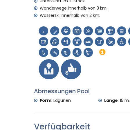
Jávea), Denkmal (Pueblo de Jávea, Jávea
Unterkunft im 2. Stock
Historischer Ort (Pueblo de Jávea und Já
Wanderwege innerhalb von 3 km.
Burg (Castillo de Dénia und Dénia) (inner
Wasserski innerhalb von 2 km.
Sport
Tennis, Reiten, Wandern, Mountainbiking, 
Angeln, Tauchen, Schnorcheln, Surfen und
Wohnung)
Golf (Club de Golf Jávea) und Windsurfe
Abmessungen Pool
Form
:
Lagunen
Länge
:
15 m.
Verfügbarkeit