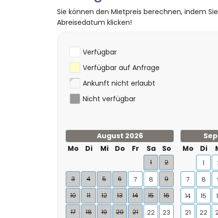
Sie können den Mietpreis berechnen, indem Si
Abreisedatum klicken!
Verfügbar
Verfügbar auf Anfrage
Ankunft nicht erlaubt
Nicht verfügbar
August 2026
Sep
Mo
Di
Mi
Do
Fr
Sa
So
Mo
Di
1
2
1
3
4
5
6
9
7
8
7
8
10
11
12
13
14
15
16
14
15
17
18
19
20
21
22
23
21
22