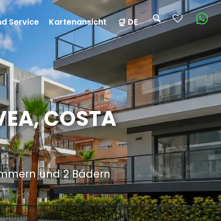
nd Service
Kartenansicht
DE
VEA, COSTA
zimmern und 2 Bädern