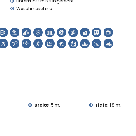
), Architektonisches Gebäude (Pueblo de Jávea, Jávea),
Unterkunft rollstuhlgerecht
vea) (innerhalb von 5 Kilometern von der Unterkunft)
Waschmaschine
halb von 10 Kilometern von der Unterkunft)
Radfahren, Klettern, Kanufahren, Kajakfahren, Rafting,
 Wasserski (innerhalb von 5 Kilometern von der
n (innerhalb von 10 Kilometern von der Wohnung)
Breite
:
5 m.
Tiefe
:
1,8 m.