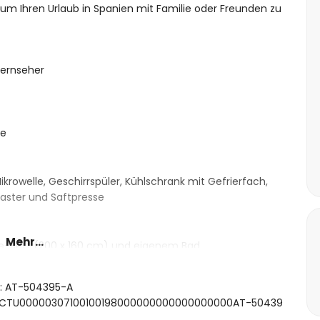
m Ihren Urlaub in Spanien mit Familie oder Freunden zu
ernseher
ne
ikrowelle, Geschirrspüler, Kühlschrank mit Gefrierfach,
aster und Saftpresse
Mehr...
e-Bett (200 x 160 cm) und eigenem Bad
mit 2 Einzelbetten (200 x 90 cm)
en, Dusche und Toilette
ft: AT-504395-A
he und Toilette
 ESFCTU00000307100100198000000000000000000AT-50439