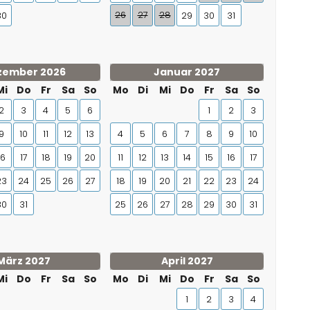
26
27
28
30
29
30
31
zember 2026
Januar 2027
Mi
Do
Fr
Sa
So
Mo
Di
Mi
Do
Fr
Sa
So
2
3
4
5
6
1
2
3
9
10
11
12
13
4
5
6
7
8
9
10
16
17
18
19
20
11
12
13
14
15
16
17
23
24
25
26
27
18
19
20
21
22
23
24
30
31
25
26
27
28
29
30
31
März 2027
April 2027
Mi
Do
Fr
Sa
So
Mo
Di
Mi
Do
Fr
Sa
So
1
2
3
4