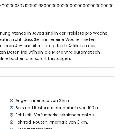
 ESFCNT00000307100100198000000000000000000000000000
 den Maßen 15 m x 5 m und 2 m Tiefe
nung Atenea in Javea sind in der Preisliste pro Woche
en
eutet nicht, dass Sie immer eine Woche mieten
ie Ihren An- und Abreisetag durch Anklicken des
en Daten frei wählen, die Miete wird automatisch
line buchen und sofort bestätigen.
0 Metern von der Wohnung)
halb von 2 Kilometern von der Wohnung)
 (innerhalb von 2 Kilometern von der Wohnung)
alb von 2 Kilometern von der Wohnung)
ó (innerhalb von 3 Kilometern von der Wohnung)
 von 100 Kilometern von der Wohnung)
 Kilometer)
Angeln innerhalb von 2 km.
: Bus in 200 Metern Entfernung
Bars und Restaurants innerhalb von 100 m.
Echtzeit-Verfügbarkeitskalender online
Fahrrad-Routen innerhalb von 3 km.