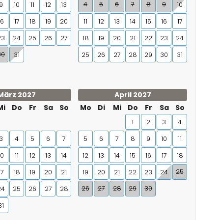
4
5
6
7
8
9
9
10
11
12
13
10
16
17
18
19
20
11
12
13
14
15
16
17
23
24
25
26
27
18
19
20
21
22
23
24
30
31
25
26
27
28
29
30
31
März 2027
April 2027
Mi
Do
Fr
Sa
So
Mo
Di
Mi
Do
Fr
Sa
So
1
2
3
4
3
4
5
6
7
5
6
7
8
9
10
11
10
11
12
13
14
12
13
14
15
16
17
18
25
17
18
19
20
21
19
20
21
22
23
24
26
27
28
29
30
24
25
26
27
28
31