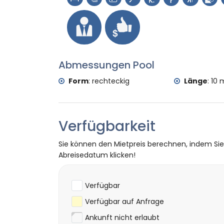
Viento, Jávea), Monument (Pueblo de Jáv
Jávea, Jávea), historischer Ort (Pueblo 
Unterkunft)
Burg (Portal de la Vila und Denia) (inner
Sportmöglichkeiten
Abmessungen Pool
Tennis, Golf (La Sella, Denia), Reiten, Wa
Kajakfahren, Angeln, Tauchen, Schnorchel
Form
:
rechteckig
Länge
:
10 
vom Haus)
Verfügbarkeit
Sie können den Mietpreis berechnen, indem Si
Abreisedatum klicken!
Verfügbar
Verfügbar auf Anfrage
Ankunft nicht erlaubt