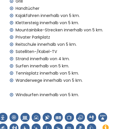
 von 2 Kilometern vom Haus)
Grill
von 100 Kilometern vom Haus)
Handtücher
00 Kilometer)
Kajakfahren innerhalb von 5 km.
Klettersteig innerhalb von 5 km.
ien mit Kindern
Mountainbike-Strecken innerhalb von 5 km.
 Mietpreis des Hauses enthalten sind
Privater Parkplatz
Reitschule innerhalb von 5 km.
Satelliten-/Kabel-TV
enst
Strand innerhalb von 4 km.
Surfen innerhalb von 5 km.
Tennisplatz innerhalb von 5 km.
 Aufpreis
Wanderwege innerhalb von 5 km.
hren Urlaub in Jávea, Costa Blanca
Windsurfen innerhalb von 5 km.
ítimo) (innerhalb von 5 Kilometern vom Haus)
Costa Blanca
e (Virgen de Loreto, Puerto, Jávea), Ruinen (Molinos de