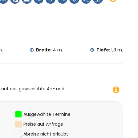
ea, Jávea), architektonisches Gebäude (Pueblo de
de Jávea und Jávea) (innerhalb von 5 Kilometern von der
halb von 10 Kilometern von der Unterkunft)
ndern, Mountainbiking, Radfahren, Klettern, Kanufahren,
n, Surfen und Windsurfen (innerhalb von 5 Kilometern
m.
Breite
:
4 m.
Tiefe
:
1,8 m.
e auf das gewünschte An- und
Ausgewählte Termine
Preise auf Anfrage
Abreise nicht erlaubt