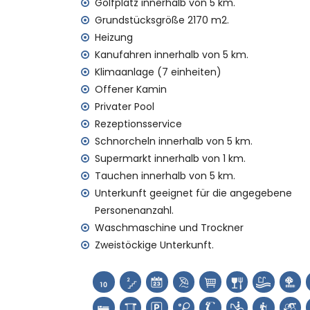
nächster Park: Montgó, Jávea (innerhalb
Golfplatz innerhalb von 5 km.
nächster Flughafen: Alicante (innerhalb 
Grundstücksgröße 2170 m2.
zweiter nächster Flughafen: Valencia (> 1
Heizung
Haustiere sind nicht erlaubt
Kanufahren innerhalb von 5 km.
Die Unterkunft ist sehr geeignet für Famil
Klimaanlage (7 einheiten)
Einrichtungen und Dienstleistungen, die im
Offener Kamin
Privater Pool
Bügeleisen und Bügelbrett
Rezeptionsservice
Bettwäsche und Handtücher
Empfangsservice und 24-Stunden-Notdi
Schnorcheln innerhalb von 5 km.
Luftheizung und Klimaanlage
Supermarkt innerhalb von 1 km.
Tauchen innerhalb von 5 km.
Einrichtungen und Dienstleistungen gegen
Unterkunft geeignet für die angegebene
Zusatzbett und Kinderbett (auf Anfrage)
Personenanzahl.
Unterhaltung und Freizeitaktivitäten für I
Waschmaschine und Trockner
Zweistöckige Unterkunft.
Diskothek, Bar und Promenade (Paseo Mar
Sehenswürdigkeiten und Kultur in Jávea, 
Museum (Histórico de Jávea, Jávea), Kirch