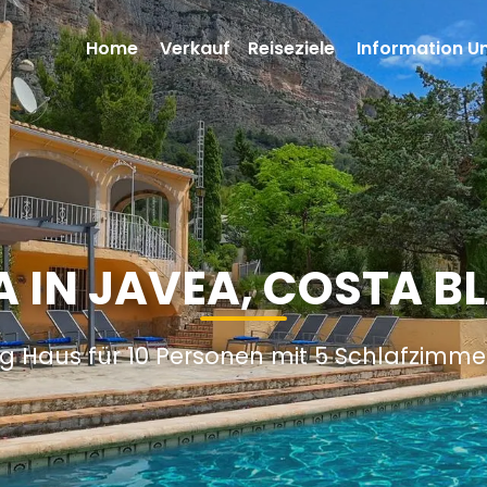
Home
Verkauf
Reiseziele
Information U
IN JAVEA, COSTA B
g Haus für 10 Personen mit 5 Schlafzimm