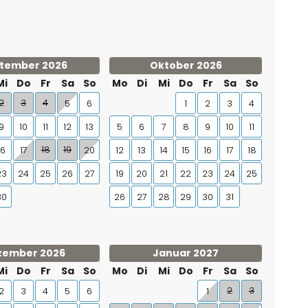
tember 2026
Oktober 2026
Mi
Do
Fr
Sa
So
Mo
Di
Mi
Do
Fr
Sa
So
2
3
4
5
6
1
2
3
4
9
10
11
12
13
5
6
7
8
9
10
11
18
19
16
17
20
12
13
14
15
16
17
18
23
24
25
26
27
19
20
21
22
23
24
25
30
26
27
28
29
30
31
zember 2026
Januar 2027
Mi
Do
Fr
Sa
So
Mo
Di
Mi
Do
Fr
Sa
So
2
3
2
3
4
5
6
1