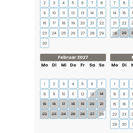
2
3
4
5
6
7
8
7
8
9
10
11
12
13
14
15
14
15
16
17
18
19
20
21
22
21
22
29
23
24
25
26
27
28
29
28
30
Februar 2027
Mo
Di
Mi
Do
Fr
Sa
So
Mo
Di
1
2
3
4
5
6
7
1
2
14
8
9
10
11
12
13
8
9
15
16
17
18
19
20
21
15
16
22
23
24
25
26
27
28
22
23
29
30