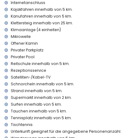
Zentralheizung und Klimaanlage
Internetanschluss
Kajakfahren innerhalb von 5 km.
Einrichtungen und Dienstleistungen gegen Aufpreis
Kanufahren innerhalb von 5 km.
Flughafenservice
Klettersteig innerhalb von 25 km.
Zusatzbett und Kinderbett (auf Anfrage)
Klimaanlage (4 einheiten)
Unterhaltung und Freizeitaktivitäten für Ihren Urlaub in
Mikrowelle
Jávea, Costa Blanca
Offener Kamin
Bar und Promenade (L'Arenal) (innerhalb von 5 Kilometern
Privater Parkplatz
vom Haus)
Privater Pool
Reitschule innerhalb von 5 km.
Sehenswürdigkeiten und Kultur in Jávea, Costa Blanca
Rezeptionsservice
Museum (Histórico de Jávea), Kirche (Iglesia Virgen del
Satelliten-/Kabel-TV
Loreto, Puerto), Ruine (Molinos de Viento, Jávea), Denkmal
Schnorcheln innerhalb von 5 km.
(Pueblo de Jávea), architektonisches Gebäude (Histórico
Strand innerhalb von 5 km.
de Jávea) und historischer Ort (Pueblo de Jávea) (innerhalb
Supermarkt innerhalb von 2 km.
von 10 Kilometern der Unterkunft)
Burg (Castillo de Denia) (innerhalb von 25 Kilometern der
Surfen innerhalb von 5 km.
Unterkunft)
Tauchen innerhalb von 5 km.
Tennisplatz innerhalb von 5 km.
Sport
Tischtennis
Tennis, Golf (Club de Golf Jávea), Reiten, Wandern,
Unterkunft geeignet für die angegebene Personenanzahl.
Radfahren, Kanufahren, Kajakfahren, Angeln, Tauchen,