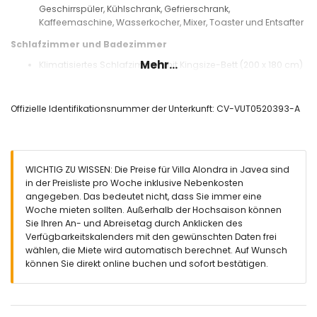
Geschirrspüler, Kühlschrank, Gefrierschrank,
Kaffeemaschine, Wasserkocher, Mixer, Toaster und Entsafter
Schlafzimmer und Badezimmer
Mehr...
Klimatisiertes Schlafzimmer mit Kingsize-Bett (200 x 180 cm)
und en-suite Badezimmer
2 klimatisierte Schlafzimmer, jedes mit 2 Einzelbetten (200 x
90 cm)
Offizielle Identifikationsnummer der Unterkunft: CV-VUT0520393-A
En-suite Badezimmer mit Doppelwaschbecken,
Badewanne/Dusche-Kombination, Bidet und Toilette
Badezimmer mit Einzelwaschbecken, Dusche und Toilette
Außenbereich der Villa
WICHTIG ZU WISSEN: Die Preise für Villa Alondra in Javea sind
in der Preisliste pro Woche inklusive Nebenkosten
Eingezäuntes Grundstück
angegeben. Das bedeutet nicht, dass Sie immer eine
Privater Pool mit den Maßen 10m x 5m und 2m Tiefe
Woche mieten sollten. Außerhalb der Hochsaison können
Rasen-Garten mit Gartenmöbeln und Sonnenliegen
Sie Ihren An- und Abreisetag durch Anklicken des
2 Terrassen, davon eine überdacht
Verfügbarkeitskalenders mit den gewünschten Daten frei
Grill
wählen, die Miete wird automatisch berechnet. Auf Wunsch
Außendusche
können Sie direkt online buchen und sofort bestätigen.
Sitzbereich im Freien und Essbereich im Freien
2 private Parkplätze
Weitere Informationen