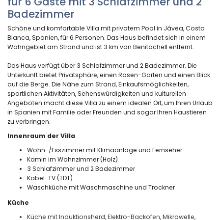
für 6 Gäste mit 3 Schlafzimmer und 2
Badezimmer
Schöne und komfortable Villa mit privatem Pool in Jávea, Costa
Blanca, Spanien, für 6 Personen. Das Haus befindet sich in einem
Wohngebiet am Strand und ist 3 km von Benitachell entfernt.
Das Haus verfügt über 3 Schlafzimmer und 2 Badezimmer. Die
Unterkunft bietet Privatsphäre, einen Rasen-Garten und einen Blick
auf die Berge. Die Nähe zum Strand, Einkaufsmöglichkeiten,
sportlichen Aktivitäten, Sehenswürdigkeiten und kulturellen
Angeboten macht diese Villa zu einem idealen Ort, um Ihren Urlaub
in Spanien mit Familie oder Freunden und sogar Ihren Haustieren
zu verbringen.
Innenraum der Villa
Wohn-/Esszimmer mit Klimaanlage und Fernseher
Kamin im Wohnzimmer (Holz)
3 Schlafzimmer und 2 Badezimmer
Kabel-TV (TDT)
Waschküche mit Waschmaschine und Trockner
Küche
Küche mit Induktionsherd, Elektro-Backofen, Mikrowelle,