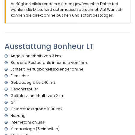
zweitnächster Flughafen: Valencia ( > 100 Kilometern der
Verfügbarkeitskalenders mit den gewünschten Daten frei
Villa)
wählen, die Miete wird automatisch berechnet. Auf Wunsch
Haustiere sind nicht erlaubt
können Sie direkt online buchen und sofort bestätigen.
Anlagen und Dienstleistungen enthalten im Mietpreis der Villa
Rezeptionsdienst
Anlagen und Dienstleistungen gegen Aufpreis
Ausstattung Bonheur LT
Internet (WiFi)
Angeln innerhalb von 3 km.
Zentralheizung und Klimaanlage
Bars und Restaurants innerhalb von 1 km.
Sportaktivitäten
Echtzeit-Verfügbarkeitskalender online
Tennis (innerhalb von 1000 Metern der Villa)
Fernseher
Golf, Pferdesport, Angeln, Tauchen, Schnorcheln, Surfen und
Gebäudegröße 240 m2.
Wasserski (innerhalb von 5 Kilometern der Villa)
Geschirrspüler
Golfplatz innerhalb von 2 km.
Grill
Grundstücksgröße 1000 m2.
Heizung
Internetanschluss
Klimaanlage (5 einheiten)