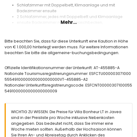
Schlafzimmer mit Doppelbett, Klimaanlage und mit
Badezimmer ensuite
2 Schlafzimmer, jedes mit Doppelbett und Klimaanlage
Mehr...
ensuite Badezimmer mit Einzelwaschbecken,
Duschbadewanne und Toilette
Badezimmer mit Einzelwaschbecken, Dusche und Toilette
Badezimmer mit Waschbecken, Dusche und separatem WC
Bitte beachten Sie, dass für diese Unterkunft eine Kaution in Höhe
von € 1.000,00 hinterlegt werden muss. Für weitere Informationen
beachten Sie bitte die allgemeine-buchungsbedingungen.
Aussen
eingezäuntes Grundstück
Offizielle Identifikationsnummer der Unterkunft: AT-455885-A
privater Pool
Nationale Tourismusregistrierungsnummer: ESFCTU000003071000
3 Terrassen, wovon 1 überdacht
55549100000000000000000VT-455885-A2
Barbecue
Nationaler Unterkunftsregistrierungscode: ESFCNT00000307100055
Aussendusche
5491000000000000000009
Freisitz
Mehr Information
nächster Strand: Playa Arenal (innerhalb von 5 Kilometern
WICHTIG ZU WISSEN: Die Preise für Villa Bonheur LT in Javea
der Villa)
sind in der Preisliste pro Woche inklusive Nebenkosten
nächster Hafen innerhalb von 10 Kilometern der Villa
angegeben. Das bedeutet nicht, dass Sie immer eine
nächster Flughafen: Alicante (innerhalb von 100 Kilometern
Woche mieten sollten. Außerhalb der Hochsaison können
der Villa)
Sie Ihren An- und Abreisetag durch Anklicken des