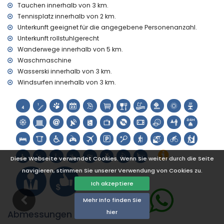
Tauchen innerhalb von 3 km.
Tennis, Wandern, Mountainbiking, Radfahren, Klettern,
Tennisplatz innerhalb von 2 km.
Kanufahren, Kajakfahren, Angeln, Tauchen, Schnorcheln,
Unterkunft geeignet für die angegebene Personenanzahl.
Surfen, Windsurfen und Wasserski (innerhalb von 5
Unterkunft rollstuhlgerecht
Kilometern von der Villa)
Wanderwege innerhalb von 5 km.
Golf (Jávea Golf Club, Jávea) und Reiten (innerhalb von 10
Kilometern von der Villa)
Waschmaschine
Wasserski innerhalb von 3 km.
Windsurfen innerhalb von 3 km.
Diese Webseite verwendet Cookies. Wenn Sie weiter durch die Seite
navigieren, stimmen Sie unserer Verwendung von Cookies zu.
Ich akzeptiere
Mehr Info finden Sie
hier
Abmessungen Pool