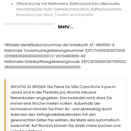
Offene Küche mit Elektroherd, Elektrobackofen, Mikrowelle,
Geschirrspüler, Kühl-Gefrierkombination, Kaffeemaschine,
Wasserkocher, Mixer, Toaster und Entsafter
Schlafzimmer und Bäder
Mehr...
Schlafzimmer mit Klimaanlage, Doppelbett und eigenem
Badezimmer
Schlafzimmer mit Klimaanlage, 2 Einzelbetten und eigenem
Offizielle Identifikationsnummer der Unterkunft: AT-480655-A
Badezimmer
Nationale Tourismusregistrierungsnummer: ESFCTU000003071000
Eigenes Badezimmer mit Doppelwaschbecken, Dusche,
2206650000000000000CV-VUT0480655-A9
Bidet und Toilette
Nationaler Unterkunftsregistrierungscode: ESFCNT00000307100022
066500000000000000000000000000001
Außenbereich der Villa
Eingezäuntes Grundstück
Privater Pool mit den Maßen 8m x 4m und 2m Tiefe
WICHTIG ZU WISSEN: Die Preise für Villa Casa Elche 4 pax in
Wunderschöner Rasen mit Bäumen und Gartenmöbeln mit
Javea sind in der Preisliste pro Woche inklusive
Sonnenliegen
Nebenkosten angegeben. Das bedeutet nicht, dass Sie
2 Terrassen, eine davon überdacht
immer eine Woche mieten sollten. Außerhalb der
Grillplatz
Hochsaison können Sie Ihren An- und Abreisetag durch
Sitzbereich im Freien
Anklicken des Verfügbarkeitskalenders mit den
4 private Parkplätze
gewünschten Daten frei wählen, die Miete wird automatisch
Dachterrasse
berechnet. Auf Wunsch können Sie direkt online buchen und