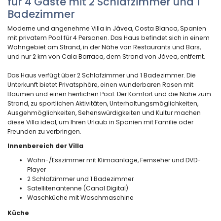
für 4 Gäste mit 2 Schlafzimmer und 1
Badezimmer
Moderne und angenehme Villa in Jávea, Costa Blanca, Spanien
mit privatem Pool für 4 Personen. Das Haus befindet sich in einem
Wohngebiet am Strand, in der Nähe von Restaurants und Bars,
und nur 2 km von Cala Barraca, dem Strand von Jávea, entfernt.
Das Haus verfügt über 2 Schlafzimmer und 1 Badezimmer. Die
Unterkunft bietet Privatsphäre, einen wunderbaren Rasen mit
Bäumen und einen herrlichen Pool. Der Komfort und die Nähe zum
Strand, zu sportlichen Aktivitäten, Unterhaltungsmöglichkeiten,
Ausgehmöglichkeiten, Sehenswürdigkeiten und Kultur machen
diese Villa ideal, um Ihren Urlaub in Spanien mit Familie oder
Freunden zu verbringen.
Innenbereich der Villa
Wohn-/Esszimmer mit Klimaanlage, Fernseher und DVD-
Player
2 Schlafzimmer und 1 Badezimmer
Satellitenantenne (Canal Digital)
Waschküche mit Waschmaschine
Küche