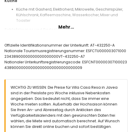
Küche
Küche mit Gasherd, Elektroherd, Mikrowelle, Geschirrspüler,
Kühlschrank, Kaffeemaschine, Wasserkocher, Mixer und
Toaster
Mehr...
Schlafzimmer und Badezimmer
Schlafzimmer mit Doppelbett und en-suite Badezimmer
Schlafzimmer mit Doppelbett und Ventilator
Offizielle Identifikationsnummer der Unterkunft: AT-432250-A
Schlafzimmer mit 2 Einzelbetten und Ventilator
Nationale Tourismusregistrierungsnummer: ESFCTU000003071000
En-suite Badezimmer mit Einzelwaschbecken, Dusche und
23438900000000000000000VT-432250-A7
Toilette
Nationaler Unterkunftsregistrierungscode: ESFCNT00000307100023
Badezimmer mit Einzelwaschbecken, Dusche und Toilette
438900000000000000000000000000009
Außenbereich der Villa
eingezäuntes Grundstück
WICHTIG ZU WISSEN: Die Preise für Villa Casa Resa in Javea
nierenförmiger privater Pool mit einer Größe von 10m x 5m
sind in der Preisliste pro Woche inklusive Nebenkosten
und 2m Tiefe
angegeben. Das bedeutet nicht, dass Sie immer eine
Garten mit Kies, Bäumen und Gartenmöbeln mit
Woche mieten sollten. Außerhalb der Hochsaison können
Sonnenliegen
Sie Ihren An- und Abreisetag durch Anklicken des
Wintergarten
Verfügbarkeitskalenders mit den gewünschten Daten frei
2 Terrassen
wählen, die Miete wird automatisch berechnet. Auf Wunsch
Außenküche und Grill
können Sie direkt online buchen und sofort bestätigen.
Außendusche