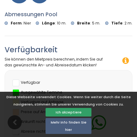
Abmessungen Pool
Form
:
Nier
Länge
:
10 m.
Breite
:
5 m.
Tiefe
:
2 m.
Verfügbarkeit
Sie können den Mietpreis berechnen, indem Sie auf
das gewünschte An- und Abreisedatum klicken!
Verfügbar
Ausgewählte Termine
Diese Webseite verwendet Cookies. Wenn Sie weiter durch die Seite
Verfügbar auf Anfrage
navigieren, stimmen Sie unserer Verwendung von Cookies zu.
Preise auf Anfrage
Ich akzeptiere
Ankunft nicht erlaubt
Mehr Info finden Sie
hier
Abreise nicht erlaubt