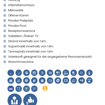
Zentralheizung
Internetanschluss
Einrichtungen und Dienstleistungen gegen Aufpreis
Mikrowelle
Zusatzbett und Kinderbetten (auf Anfrage)
Offener Kamin
Privater Parkplatz
Sportmöglichkeiten
Privater Pool
Tennis (innerhalb von 1000 Metern von der Villa)
Rezeptionsservice
Golf (innerhalb von 10 Kilometern von der Villa)
Satelliten-/Kabel-TV
Strand innerhalb von 1 km.
Supermarkt innerhalb von 1 km.
Tennisplatz innerhalb von 1 km.
Unterkunft geeignet für die angegebene Personenanzahl.
Waschmaschine