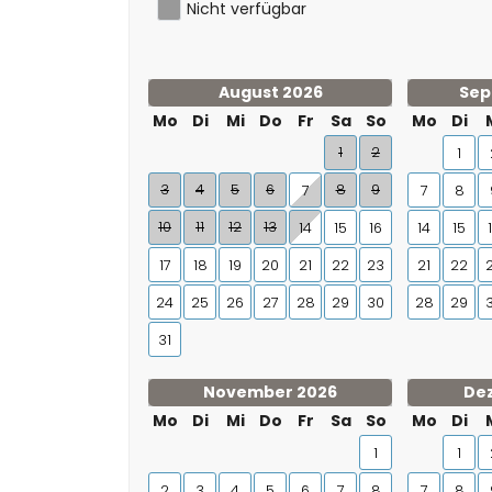
Nicht verfügbar
August 2026
Sep
Mo
Di
Mi
Do
Fr
Sa
So
Mo
Di
1
2
1
3
4
5
6
8
9
7
7
8
10
11
12
13
14
15
16
14
15
17
18
19
20
21
22
23
21
22
24
25
26
27
28
29
30
28
29
31
November 2026
De
Mo
Di
Mi
Do
Fr
Sa
So
Mo
Di
1
1
2
3
4
5
6
7
8
7
8