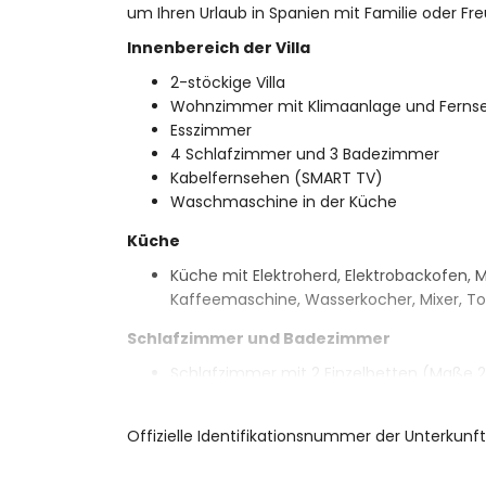
um Ihren Urlaub in Spanien mit Familie oder Fr
Innenbereich der Villa
2-stöckige Villa
Wohnzimmer mit Klimaanlage und Ferns
Esszimmer
4 Schlafzimmer und 3 Badezimmer
Kabelfernsehen (SMART TV)
Waschmaschine in der Küche
Küche
Küche mit Elektroherd, Elektrobackofen, M
Kaffeemaschine, Wasserkocher, Mixer, To
Schlafzimmer und Badezimmer
Schlafzimmer mit 2 Einzelbetten (Maße 
Schlafzimmer mit Queensize-Bett (Maße 
Schlafzimmer mit Queensize-Bett (Maße 
Offizielle Identifikationsnummer der Unterkun
Schlafzimmer mit 2 Einzelbetten (Maße 2
En-suite Badezimmer mit Einzelwaschbec