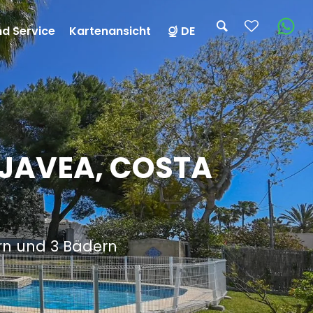
nd Service
Kartenansicht
DE
 JAVEA, COSTA
ern und 3 Bädern