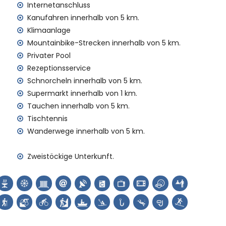
 Kilometer)
Internetanschluss
Kanufahren innerhalb von 5 km.
ien mit Kindern
Klimaanlage
Mietpreis der Villa inbegriffen sind
Mountainbike-Strecken innerhalb von 5 km.
Privater Pool
Rezeptionsservice
isen
Schnorcheln innerhalb von 5 km.
Supermarkt innerhalb von 1 km.
Tauchen innerhalb von 5 km.
Tischtennis
 Aufpreis
Wanderwege innerhalb von 5 km.
n (auf Anfrage)
Zweistöckige Unterkunft.
 Ihren Urlaub in Javea, Costa Blanca
erranes (Hafen)) (innerhalb von 5 Kilometern vom Haus)
Costa Blanca
he (Unsere Liebe Frau von Loreto, Hafen, Javea), Ruine