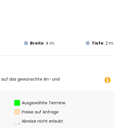
dt, Javea), architektonisches Gebäude (Javea Stadt,
d Javea) (innerhalb von 5 Kilometern von der Unterkunft)
halb von 25 Kilometern von der Unterkunft)
andern, Mountainbiking, Radfahren, Klettern, Kanufahren,
n und Surfen (innerhalb von 5 Kilometern von der Villa)
Breite
:
4 m.
Tiefe
:
2 m.
e auf das gewünschte An- und
Ausgewählte Termine
Preise auf Anfrage
Abreise nicht erlaubt