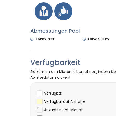
(Windmühlen, Javea), Denkmal (Javea Sta
Javea), historischer Ort (Javea Stadt un
Burg (Portal de la Vila und Denia) (inner
Sportmöglichkeiten
Tennis, Golf (Javea Golf Club), Reiten, W
Abmessungen Pool
Kajakfahren, Angeln, Tauchen, Schnorchel
Form
:
Nier
Länge
:
8 m.
Verfügbarkeit
Sie können den Mietpreis berechnen, indem Si
Abreisedatum klicken!
Verfügbar
Verfügbar auf Anfrage
Ankunft nicht erlaubt