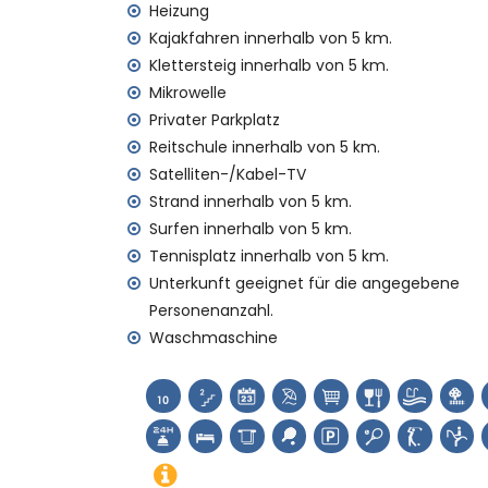
Zweitnächster Flughafen: Valencia (> 100
Heizung
Haustiere sind nicht erlaubt
Kajakfahren innerhalb von 5 km.
Die Unterkunft ist sehr geeignet für Famil
Klettersteig innerhalb von 5 km.
Einrichtungen und Dienstleistungen, die im 
Mikrowelle
Privater Parkplatz
Internet (Glasfaser)
Reitschule innerhalb von 5 km.
Staubsauger sowie Bügelbrett und Bügele
Bettwäsche und Handtücher
Satelliten-/Kabel-TV
Empfangs- und 24-Stunden-Notdienst
Strand innerhalb von 5 km.
Tischtennis
Surfen innerhalb von 5 km.
Zentralheizung und Klimaanlage
Tennisplatz innerhalb von 5 km.
Einrichtungen und Dienstleistungen gegen
Unterkunft geeignet für die angegebene
Personenanzahl.
Zusatzbett und Kinderbetten/Kinderwage
Waschmaschine
Unterhaltungs- und Freizeitaktivitäten für
Kino, Theater, Bar und Promenade (Medit
Sehenswürdigkeiten und Kultur in Javea, 
Museum (Historisches Javea, Javea), Kirc