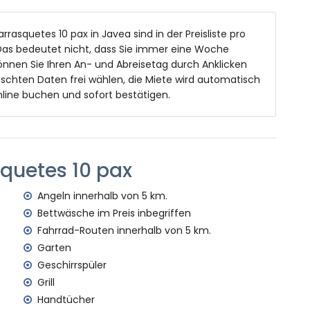
wanne, Bidet und Toilette
ewanne und Toilette
arrasquetes 10 pax in Javea sind in der Preisliste pro
as bedeutet nicht, dass Sie immer eine Woche
önnen Sie Ihren An- und Abreisetag durch Anklicken
schten Daten frei wählen, die Miete wird automatisch
aßen 8m x 4m und 2m Tiefe
line buchen und sofort bestätigen.
rtenmöbeln mit Sonnenliegen
reien
quetes 10 pax
Angeln innerhalb von 5 km.
Bettwäsche im Preis inbegriffen
Metern von der Villa)
Fahrrad-Routen innerhalb von 5 km.
a (innerhalb von 5 Kilometern von der Villa)
Garten
lb von 5 Kilometern von der Villa)
Geschirrspüler
nnerhalb von 5 Kilometern von der Villa)
on 5 Kilometern von der Villa)
Grill
on 100 Kilometern von der Villa)
Handtücher