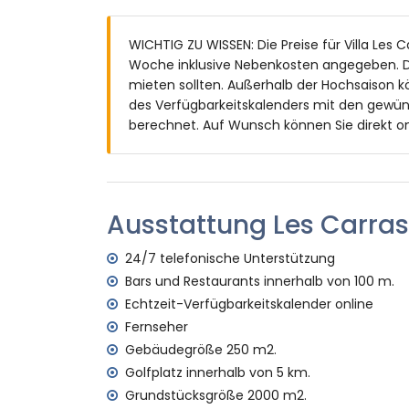
Badezimmer mit Einzelwaschbecken, Bade
Badezimmer mit Einzelwaschbecken, Bad
WICHTIG ZU WISSEN: Die Preise für Villa Les C
Außenbereich der Villa
Woche inklusive Nebenkosten angegeben. D
mieten sollten. Außerhalb der Hochsaison k
Großes und eingezäuntes Grundstück
des Verfügbarkeitskalenders mit den gewün
Nierenförmiger privater Pool mit den M
berechnet. Auf Wunsch können Sie direkt on
Schöner Rasen mit Kies, Bäumen und Ga
Wintergarten
3 Terrassen, davon eine überdacht
Außenküche und Grill
Sitzbereich im Freien und Essbereich im F
Ausstattung Les Carras
3 private Parkplätze
24/7 telefonische Unterstützung
Weitere Informationen
Bars und Restaurants innerhalb von 100 m.
Nächste Stadt: Javea (innerhalb von 1000 
Echtzeit-Verfügbarkeitskalender online
Nächster Fluss oder Ufer: Mittelmeer, Jave
Fernseher
Nächster Strand: La Grava, Javea (innerha
Gebäudegröße 250 m2.
Nächster Hafen: Aduanas del Mar, Javea (i
Nächster Park: Montgo, Javea (innerhalb v
Golfplatz innerhalb von 5 km.
Nächster Flughafen: Alicante (innerhalb v
Grundstücksgröße 2000 m2.