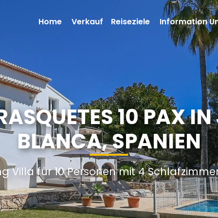
Home
Verkauf
Reiseziele
Information U
RRASQUETES 10 PAX IN
BLANCA, SPANIEN
g Villa für 10 Personen mit 4 Schlafzimm