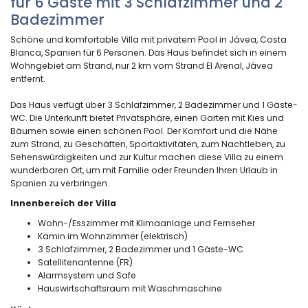
für 6 Gäste mit 3 Schlafzimmer und 2
Badezimmer
Schöne und komfortable Villa mit privatem Pool in Jávea, Costa
Blanca, Spanien für 6 Personen. Das Haus befindet sich in einem
Wohngebiet am Strand, nur 2 km vom Strand El Arenal, Jávea
entfernt.
Das Haus verfügt über 3 Schlafzimmer, 2 Badezimmer und 1 Gäste-
WC. Die Unterkunft bietet Privatsphäre, einen Garten mit Kies und
Bäumen sowie einen schönen Pool. Der Komfort und die Nähe
zum Strand, zu Geschäften, Sportaktivitäten, zum Nachtleben, zu
Sehenswürdigkeiten und zur Kultur machen diese Villa zu einem
wunderbaren Ort, um mit Familie oder Freunden Ihren Urlaub in
Spanien zu verbringen.
Innenbereich der Villa
Wohn-/Esszimmer mit Klimaanlage und Fernseher
Kamin im Wohnzimmer (elektrisch)
3 Schlafzimmer, 2 Badezimmer und 1 Gäste-WC
Satellitenantenne (FR)
Alarmsystem und Safe
Hauswirtschaftsraum mit Waschmaschine