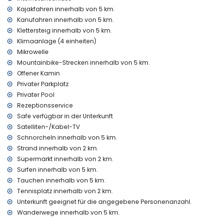
Kajakfahren innerhalb von 5 km.
Internet (WiFi)
Kanufahren innerhalb von 5 km.
Staubsauger sowie Bügeleisen und Bügelbrett
Bettwäsche und Handtücher
Klettersteig innerhalb von 5 km.
Empfangsservice
Klimaanlage (4 einheiten)
Luftheizung und Klimaanlage
Mikrowelle
Mountainbike-Strecken innerhalb von 5 km.
Einrichtungen und Dienstleistungen gegen Aufpreis
Offener Kamin
Zustellbett und Kinderbett/Kinderstuhl (auf Anfrage)
Privater Parkplatz
Unterhaltungs- und Freizeitaktivitäten für Ihren Urlaub in
Privater Pool
Jávea, Costa Blanca
Rezeptionsservice
Kino, Theater, Promenade (Paseo El Arenal und Jávea)
Safe verfügbar in der Unterkunft
(innerhalb von 5 Kilometern vom Haus)
Satelliten-/Kabel-TV
Schnorcheln innerhalb von 5 km.
Sehenswürdigkeiten und Kultur in Jávea, Costa Blanca
Strand innerhalb von 2 km.
Museum (Histórico de Jávea, Jávea), Kirche (Virgen de
Supermarkt innerhalb von 2 km.
Loreto, Puerto, Jávea), Monument (Pueblo de Jávea, Jávea),
Surfen innerhalb von 5 km.
Architektonisches Gebäude (Histórico de Jávea, Jávea),
Tauchen innerhalb von 5 km.
Historischer Ort (Pueblo de Jávea und Jávea) (innerhalb
Tennisplatz innerhalb von 2 km.
von 5 Kilometern von der Unterkunft)
Ruine (Molinos de Viento und Jávea) (innerhalb von 10
Unterkunft geeignet für die angegebene Personenanzahl.
Kilometern von der Unterkunft)
Wanderwege innerhalb von 5 km.