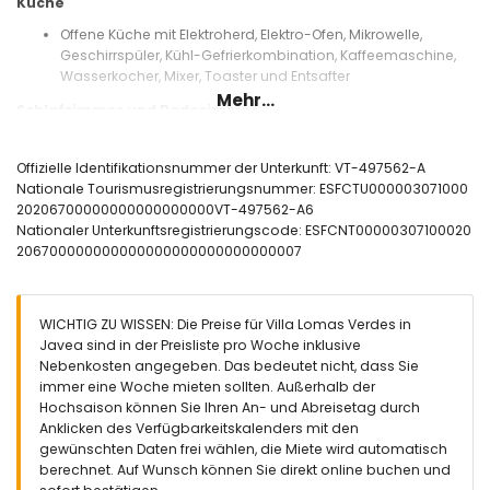
Küche
Offene Küche mit Elektroherd, Elektro-Ofen, Mikrowelle,
Geschirrspüler, Kühl-Gefrierkombination, Kaffeemaschine,
Wasserkocher, Mixer, Toaster und Entsafter
Mehr...
Schlafzimmer und Badezimmer
Schlafzimmer mit Klimaanlage, Queensize-Bett (Maße 200 x
160 cm) und eigenem Badezimmer
Offizielle Identifikationsnummer der Unterkunft: VT-497562-A
Schlafzimmer mit Klimaanlage, Queensize-Bett (Maße 200 x
Nationale Tourismusregistrierungsnummer: ESFCTU000003071000
160 cm)
20206700000000000000000VT-497562-A6
Schlafzimmer mit Klimaanlage, 2 Einzelbetten (Maße 190 x
Nationaler Unterkunftsregistrierungscode: ESFCNT00000307100020
90 cm)
206700000000000000000000000000007
Eigenes Badezimmer mit Einzelwaschbecken,
Badewanne/Duschkombination, Dusche und WC
Badezimmer mit Einzelwaschbecken,
WICHTIG ZU WISSEN: Die Preise für Villa Lomas Verdes in
Badewanne/Duschkombination und WC
Javea sind in der Preisliste pro Woche inklusive
Außenbereich der Villa
Nebenkosten angegeben. Das bedeutet nicht, dass Sie
immer eine Woche mieten sollten. Außerhalb der
Eingezäuntes Grundstück
Hochsaison können Sie Ihren An- und Abreisetag durch
Privater Pool mit Maßen 8 m x 4 m und 2 m tief
Anklicken des Verfügbarkeitskalenders mit den
Garten mit Kies, Bäumen und Gartenmöbeln mit
gewünschten Daten frei wählen, die Miete wird automatisch
Sonnenliegen
berechnet. Auf Wunsch können Sie direkt online buchen und
Terrasse