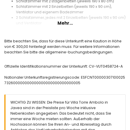
Schlafzimmer mit 2 Etagenbetten (jeweils 190 x 80 cm)
Schlafzimmer mit 2 Einzelbetten (jeweils 190 x 90 cm),
Ventilator und eigenem Badezimmer
2 Schlafzimmer, jedes mit 2 Einzelbetten (jeweils 190 x 90 cm)
Mehr...
und Ventilator
Eigenes Badezimmer mit Doppelwaschbecken,
Badewanne/Dusche und Toilette
Badezimmer mit Einzelwaschbecken, Dusche und Toilette
Bitte beachten Sie, dass für diese Unterkunft eine Kaution in Höhe
Badezimmer mit Einzelwaschbecken und Toilette
von € 300,00 hinterlegt werden muss. Für weitere Informationen
beachten Sie bitte die allgemeine-buchungsbedingungen.
Außenbereich der Villa
Großes Grundstück
Offizielle Identifikationsnummer der Unterkunft: CV-VUT0458724-A
Nierenförmiger privater Pool, 6 m x 3 m groß
Garten mit Bäumen und Gartenmöbeln mit Sonnenliegen
Nationaler Unterkunftsregistrierungscode: ESFCNT00000307100025
3 Terrassen, davon 1 überdacht
732600000000000000000000000000005
Sitzbereich im Freien und Essbereich im Freien
Weitere Informationen
Nächster Strand: El Arenal (innerhalb von 7 Kilometern von
WICHTIG ZU WISSEN: Die Preise für Villa Torre Ambolo in
der Villa)
Javea sind in der Preisliste pro Woche inklusive
Nächster Flughafen: Alicante (über 100 Kilometer)
Nebenkosten angegeben. Das bedeutet nicht, dass Sie
Rauchen nicht erlaubt
immer eine Woche mieten sollten. Außerhalb der
Haustiere sind nicht erlaubt
Hochsaison können Sie Ihren An- und Abreisetag durch
Anklicken des Verfügbarkeitskalenders mit den