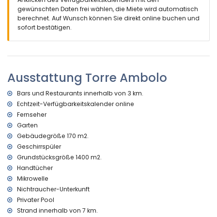
Einrichtungen und Dienstleistungen, die im Mietpreis der
gewünschten Daten frei wählen, die Miete wird automatisch
Villa inbegriffen sind
berechnet. Auf Wunsch können Sie direkt online buchen und
sofort bestätigen.
Bügeleisen und Bügelbrett
Einrichtungen und Dienstleistungen gegen Aufpreis
Bettwäsche und Handtücher
Kinderbett (auf Anfrage)
Ausstattung Torre Ambolo
Bars und Restaurants innerhalb von 3 km.
Echtzeit-Verfügbarkeitskalender online
Fernseher
Garten
Gebäudegröße 170 m2.
Geschirrspüler
Grundstücksgröße 1400 m2.
Handtücher
Mikrowelle
Nichtraucher-Unterkunft
Privater Pool
Strand innerhalb von 7 km.