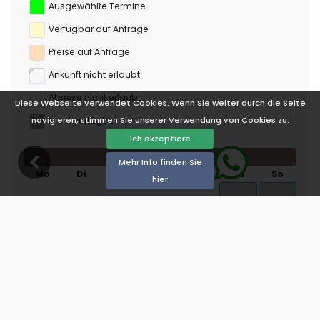
Ausgewählte Termine
Verfügbar auf Anfrage
Preise auf Anfrage
Ankunft nicht erlaubt
Abreise nicht erlaubt
Diese Webseite verwendet Cookies. Wenn Sie weiter durch die Seite
Nicht verfügbar
navigieren, stimmen Sie unserer Verwendung von Cookies zu.
Ich akzeptiere
August 2026
Mehr Info finden Sie
Mo
Di
Mi
Do
Fr
Sa
So
hier
1
2
3
4
5
6
7
8
9
10
11
12
13
14
15
16