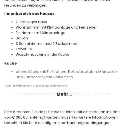
Freunden zu verbringen.
Innenbereich des Hauses
2-stöckiges Haus
Wohnzimmer mit Klimaanlage und Fernseher
Esszimmer mit Klimaanlage
Balkon
3 Schlafzimmer und 2 Badezimmer
Kabel-TV
Waschmaschine in der Küche
Küche
offene Küche mit Elektroherd, Elektrobackofen, Mikrowelle
und Kühlschrank mit Gefrierfach
Schlafzimmer und Badezimmer
Mehr...
Schlafzimmer mit Queensize-Bett (200 x 150 cm) und
eigenem Bad
Schlafzimmer mit Doppelbett (200 x 140 cm)
Schlafzimmer mit 2 Einzelbetten (190 x 80 cm)
Bitte beachten Sie, dass für diese Unterkunft eine Kaution in Höhe
Badezimmer mit Waschbecken, Badewanne und Toilette
von € 300,00 hinterlegt werden muss. Für weitere Informationen
Badezimmer mit Waschbecken, Dusche und Toilette
beachten Sie bitte die allgemeine-buchungsbedingungen.