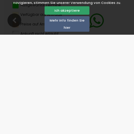
navigieren, stimmen Sie unserer Verwendung von Cookies zu.
Ausgewählte Termine
Ich akzeptiere
Verfügbar auf Anfrage
Mehr Info finden Sie
Preise auf Anfrage
hier
Ankunft nicht erlaubt
Abreise nicht erlaubt
Nicht verfügbar
August 2026
Mo
Di
Mi
Do
Fr
Sa
So
1
2
3
4
5
6
7
8
9
10
11
12
13
14
15
16