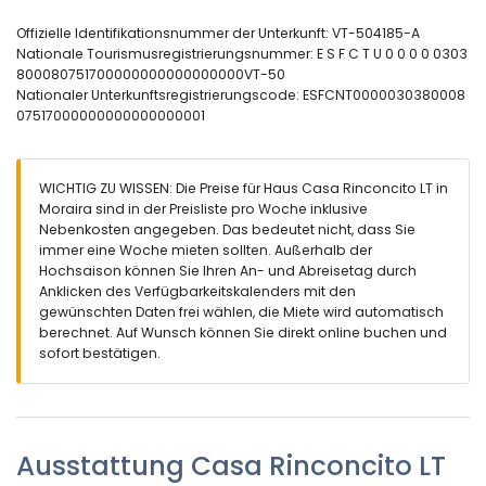
Außenbereich des Hauses
Offizielle Identifikationsnummer der Unterkunft: VT-504185-A
eingezäuntes Grundstück
Nationale Tourismusregistrierungsnummer: E S F C T U 0 0 0 0 0303
Gemeinschaftspool
800080751700000000000000000VT-50
überdachte Terrasse
Nationaler Unterkunftsregistrierungscode: ESFCNT0000030380008
Weitere Informationen
07517000000000000000001
nächste Stadt innerhalb von 1000 Metern vom Haus
nächster Strand innerhalb von 3 Kilometern vom Haus
nächster Hafen innerhalb von 1000 Metern vom Haus
WICHTIG ZU WISSEN: Die Preise für Haus Casa Rinconcito LT in
nächster Park innerhalb von 1000 Metern vom Haus
Moraira sind in der Preisliste pro Woche inklusive
nächster Flughafen: Alicante (innerhalb von 100 Kilometern
Nebenkosten angegeben. Das bedeutet nicht, dass Sie
vom Haus)
immer eine Woche mieten sollten. Außerhalb der
zweiter nächster Flughafen: Valencia (über 100 Kilometer)
Hochsaison können Sie Ihren An- und Abreisetag durch
nahe öffentliche Verkehrsmittel: Bus innerhalb von 1000
Anklicken des Verfügbarkeitskalenders mit den
Metern und Zug innerhalb von 5 Kilometern
gewünschten Daten frei wählen, die Miete wird automatisch
Haustiere sind nicht erlaubt
berechnet. Auf Wunsch können Sie direkt online buchen und
Die Unterkunft ist sehr gut für Familien mit Kindern geeignet
sofort bestätigen.
Ausstattung und Dienstleistungen, die im Mietpreis des
Hauses enthalten sind
Staubsauger und Bügeleisen mit Bügelbrett
Ausstattung Casa Rinconcito LT
Empfangsservice