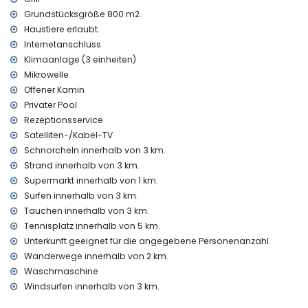
Bar (innerhalb von 1000 Metern vom Haus)
Grundstücksgröße 800 m2.
Theater, Diskothek und NachtClub (innerhalb von 5
Haustiere erlaubt.
Kilometern vom Haus)
Internetanschluss
Sehenswürdigkeiten und Kultur in Moraira, an der Costa
Klimaanlage (3 einheiten)
Blanca
Mikrowelle
Museum (Eco Museo Teulada), Kirche (Moraira) und
Offener Kamin
Schloss (Castillo Moraira) (innerhalb von 5 Kilometern von
Privater Pool
der Unterkunft)
Rezeptionsservice
Satelliten-/Kabel-TV
Sportaktivitäten
Schnorcheln innerhalb von 3 km.
Radfahren (innerhalb von 1000 Metern der Villa)
Strand innerhalb von 3 km.
Tennis, Golf (San Jaime), Wandern, Angeln, Tauchen,
Supermarkt innerhalb von 1 km.
Schnorcheln, Surfen und Wasserski (innerhalb von 5
Kilometern der Villa)
Surfen innerhalb von 3 km.
Pferdesport (innerhalb von 10 Kilometern der Villa)
Tauchen innerhalb von 3 km.
Tennisplatz innerhalb von 5 km.
Unterkunft geeignet für die angegebene Personenanzahl.
Wanderwege innerhalb von 2 km.
Waschmaschine
Windsurfen innerhalb von 3 km.