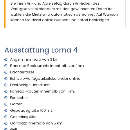
nächster Ort: Moraira (innerhalb von 3 Kilometern der Villa)
Sie Ihren An- und Abreisetag durch Anklicken des
nächster Strand: ampolla (innerhalb von 3 Kilometern der
Verfügbarkeitskalenders mit den gewünschten Daten frei
Villa)
wählen, die Miete wird automatisch berechnet. Auf Wunsch
nächster Hafen: Moraira (innerhalb von 3 Kilometern der
können Sie direkt online buchen und sofort bestätigen.
Villa)
nächster Flughafen: El Altet - Alicante (innerhalb von 100
Kilometern der Villa)
zweitnächster Flughafen: Manises Valencia ( > 100
Ausstattung Lorna 4
Kilometern der Villa)
öffentliche Verkehrsmittel: Zug innerhalb von 5 Kilometern
der Villa
Angeln innerhalb von 3 km.
Haustiere erlaubt
Bars und Restaurants innerhalb von 1 km.
Dachterrasse
Features und Dienstleistungen enthalten im Mietpreis der
Echtzeit-Verfügbarkeitskalender online
Villa
Einstöckige Unterkunft.
schnelles Internet (ADSL)
Fahrrad-Routen innerhalb von 1 km.
Rezeptionsdienst
Fernseher
Features und Dienstleistungen gegen Aufpreis
Garten
Klimaanlage (3 klimatisierte Räume)
Gebäudegröße 100 m2.
Geschirrspüler
Unterhaltung und Freizeitaktivitäten für Ihre Ferien in
Golfplatz innerhalb von 5 km.
Moraira, an der Costa Blanca
Grill