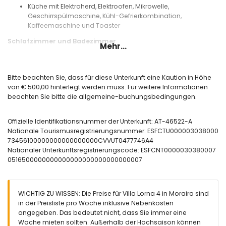
Küche mit Elektroherd, Elektroofen, Mikrowelle,
Geschirrspülmaschine, Kühl-Gefrierkombination,
Kaffeemaschine und Toaster
Schlafzimmer und Badezimmer
Mehr...
Schlafzimmer mit 2 Einzelbetten und Klimaanlage
Schlafzimmer mit Doppelbett und Klimaanlage
Badezimmer mit Einzelwaschbecken, Duschbadewanne
Bitte beachten Sie, dass für diese Unterkunft eine Kaution in Höhe
und Toilette
von € 500,00 hinterlegt werden muss. Für weitere Informationen
Badezimmer mit Einzelwaschbecken, Dusche und Toilette
beachten Sie bitte die allgemeine-buchungsbedingungen.
Aussen
Offizielle Identifikationsnummer der Unterkunft: AT-46522-A
eingezäuntes Grundstück
Nationale Tourismusregistrierungsnummer: ESFCTU000003038000
ovaler privater Pool
73456100000000000000000CVVUT0477746A4
schöner Garten mit Kies, Bäumen und Gartenmöbel mit
Nationaler Unterkunftsregistrierungscode: ESFCNT0000030380007
Sonnenliegen
0516500000000000000000000000000007
3 Terrassen, wovon 1 überdacht
Barbecue
Aussendusche
Freisitz und Essplatz im Freien
WICHTIG ZU WISSEN: Die Preise für Villa Lorna 4 in Moraira sind
Dachterrasse
in der Preisliste pro Woche inklusive Nebenkosten
angegeben. Das bedeutet nicht, dass Sie immer eine
Mehr Information
Woche mieten sollten. Außerhalb der Hochsaison können