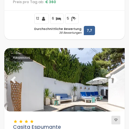
Preis pro Tag ab:
€ 360
Barraca, Jávea entfernt.
12
6
5
Durchschnittliche Bewertung
7,7
38 Bewertungen
FERIENHAUS
Previous
Next
Casita Espumante