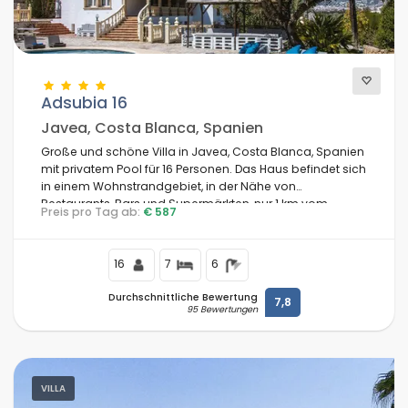
Adsubia 16
Javea, Costa Blanca, Spanien
Große und schöne Villa in Javea, Costa Blanca, Spanien
mit privatem Pool für 16 Personen. Das Haus befindet sich
in einem Wohnstrandgebiet, in der Nähe von
Restaurants, Bars und Supermärkten, nur 1 km vom
Preis pro Tag ab:
€ 587
Strand El Arenal, Javea und dem Mittelmeer entfernt.
16
7
6
Durchschnittliche Bewertung
7,8
95 Bewertungen
VILLA