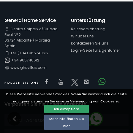
General Home Service
Unterstützung
Centro Solpark c/Ciudad
Reiseversicherung
Real Nº 2
Wir über uns
03724 Alicante / Moraira
Kontaktieren Sie uns
Spain
Login-Seite für Eigentümer
Tel: (+34) 965740612
+34 965740612
www.ghsvillas.com
Visit our Facebook page
Visit our youtube page
Visit our x page
Visit our isnta
FOLGEN SIE UNS
Visit our Fa
Diese Webseite verwendet Cookies. Wenn Sie weiter durch die Seite
navigieren, stimmen Sie unserer Verwendung von Cookies zu.
Verpassen Sie nie unsere Angebote
Ich akzeptiere
Mehr Info finden Sie
hier
Titel: