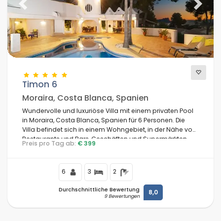
Previous
Next
Timon 6
Moraira, Costa Blanca, Spanien
Wundervolle und luxuriöse Villa mit einem privaten Pool
in Moraira, Costa Blanca, Spanien für 6 Personen. Die
Villa befindet sich in einem Wohngebiet, in der Nähe von
Restaurants und Bars, Geschäften und Supermärkten,
Preis pro Tag ab:
€ 399
und 500 m vom Playa Ampolla Strand entfernt.
6
3
2
Durchschnittliche Bewertung
8,0
9 Bewertungen