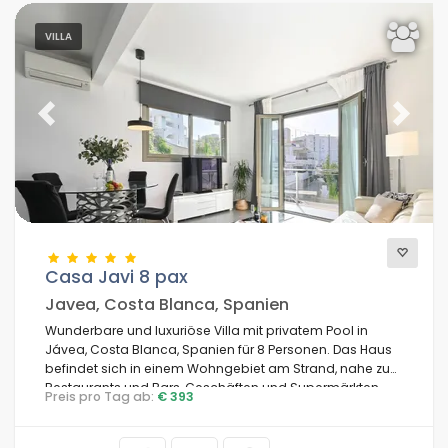
VILLA
Previous
Next
Casa Javi 8 pax
Javea, Costa Blanca, Spanien
Wunderbare und luxuriöse Villa mit privatem Pool in
Jávea, Costa Blanca, Spanien für 8 Personen. Das Haus
befindet sich in einem Wohngebiet am Strand, nahe zu
Restaurants und Bars, Geschäften und Supermärkten,
Preis pro Tag ab:
€ 393
nur 100 m vom Strand El Arenal, Jávea, und nur 0,1 km
vom Mittelmeer, Jávea, entfernt.