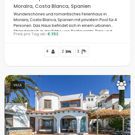
Moraira, Costa Blanca, Spanien
Wunderschönes und romantisches Ferienhaus in
Moraira, Costa Blanca, Spanien mit privatem Pool für 4
Personen. Das Haus befindet sich in einem urbanen
Strandgebiet, in der Nähe von Restaurants, Bars und
Preis pro Tag ab:
€ 352
Supermärkten, und ist nur 1 km vom Strand von Moraira
entfernt.
4
2
2
VILLA
Previous
Next