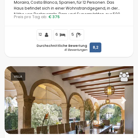
Moraira, Costa Blanca, Spanien, für 12 Personen. Das
Haus befindet sich in einer Wohnstrandgegend, in der
Nähe von Restaurants, Bars und Supermärkten, nur 500
Preis pro Tag ab:
€ 375
m vom Strand Cala Andrago und 0,5 km vom Mittelmeer
entfernt.
12
6
5
Durchschnittliche Bewertung
8,2
41 Bewertungen
VILLA
Previous
Next