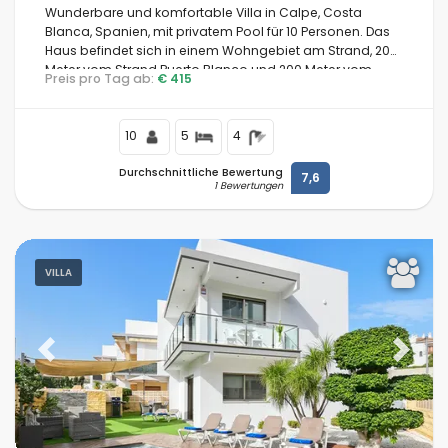
Wunderbare und komfortable Villa in Calpe, Costa
Blanca, Spanien, mit privatem Pool für 10 Personen. Das
Haus befindet sich in einem Wohngebiet am Strand, 200
Meter vom Strand Puerto Blanco und 200 Meter vom
Preis pro Tag ab:
€ 415
Mittelmeer entfernt.
10
5
4
Durchschnittliche Bewertung
7,6
1 Bewertungen
VILLA
Previous
Next