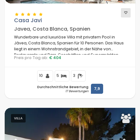
Casa Javi
Javea, Costa Blanca, Spanien
Wunderbare und luxuriöse Villa mit privatem Pool in
Jávea, Costa Blanca, Spanien für 10 Personen. Das Haus
liegt in einem Wohnstrandgebiet, in der Nähe von
Restaurants und Bars, Geschäften und Supermärkten,
Preis pro Tag ab:
€ 404
nur 100 Meter vom Strand El Arenal, Jávea und 0,1 km vom
Mittelmeer, Jávea entfernt.
10
5
3
Durchschnittliche Bewertung
7,9
17 Bewertungen
VILLA