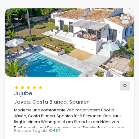
VILLA
Previous
Next
Jujube
Javea, Costa Blanca, Spanien
Moderne und komfortable Villa mit privatem Pool in
Jávea, Costa Blanca, Spanien für 6 Personen. Das Haus
liegt in einem Wohngebiet am Strand, in der Nähe von
Restaurants und Bars sowie einem Tennisplatz, 1 km vom
Preis pro Tag ab:
€ 434
Strand La Caleta de Dins, Jávea und 1 km vom