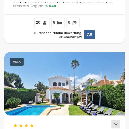
der Nähe von Restaurants, Bars und Supermärkten, 1 km
Preis pro Tag ab:
€ 649
vom Strand El Arenal, Jávea, und 1 km vom Mittelmeer,
Jávea, entfernt.
20
8
6
Durchschnittliche Bewertung
7,8
95 Bewertungen
VILLA
Previous
Next