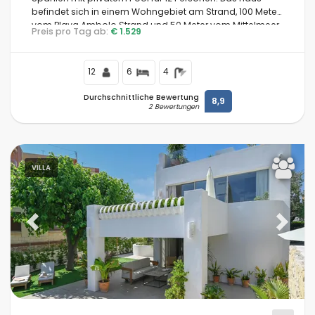
befindet sich in einem Wohngebiet am Strand, 100 Meter
vom Playa Ambolo Strand und 50 Meter vom Mittelmeer,
Preis pro Tag ab:
€ 1.529
Strandbereich
Jávea, entfernt.
Filter löschen
12
6
4
Durchschnittliche Bewertung
8,9
2 Bewertungen
Beliebte Dienste
VILLA
Bedingungen
Previous
Next
Optionell
Entfernungen