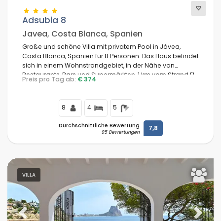
Adsubia 8
Javea, Costa Blanca, Spanien
Große und schöne Villa mit privatem Pool in Jávea,
Costa Blanca, Spanien für 8 Personen. Das Haus befindet
sich in einem Wohnstrandgebiet, in der Nähe von
Restaurants, Bars und Supermärkten, 1 km vom Strand El
Preis pro Tag ab:
€ 374
Arenal, Jávea und 1 km vom Mittelmeer, Jávea entfernt.
8
4
5
Durchschnittliche Bewertung
7,8
95 Bewertungen
VILLA
Previous
Next