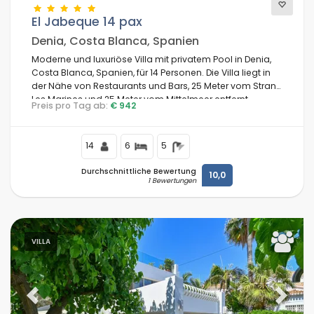
El Jabeque 14 pax
Denia, Costa Blanca, Spanien
Komfort
Moderne und luxuriöse Villa mit privatem Pool in Denia,
Costa Blanca, Spanien, für 14 Personen. Die Villa liegt in
der Nähe von Restaurants und Bars, 25 Meter vom Strand
Les Marines und 25 Meter vom Mittelmeer entfernt.
Preis pro Tag ab:
€ 942
Dienste
14
6
5
Blicke
Durchschnittliche Bewertung
10,0
1 Bewertungen
Weitere Kategorien
VILLA
Zuletzt aufgerufen
(0)
Ihre Favoriten
(0)
Neuheiten
Previous
Next
(7)