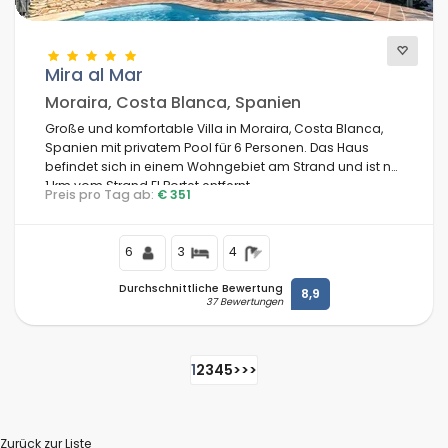
Mira al Mar
Moraira, Costa Blanca, Spanien
Große und komfortable Villa in Moraira, Costa Blanca,
Spanien mit privatem Pool für 6 Personen. Das Haus
befindet sich in einem Wohngebiet am Strand und ist nur
1 km vom Strand El Portet entfernt.
Preis pro Tag ab:
€ 351
6
3
4
Durchschnittliche Bewertung
8,9
37 Bewertungen
1
2
3
4
5
>
>>
Zurück zur Liste