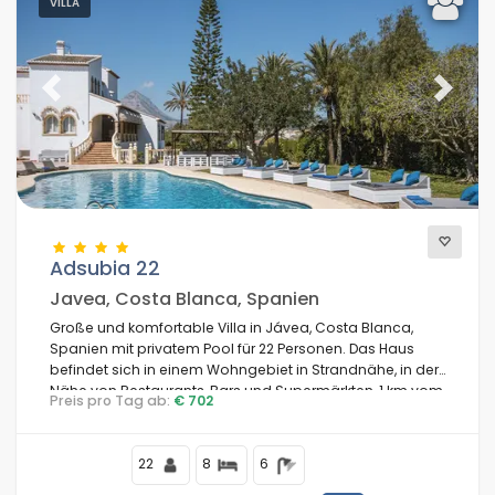
VILLA
Previous
Next
Adsubia 22
Javea, Costa Blanca, Spanien
Große und komfortable Villa in Jávea, Costa Blanca,
Spanien mit privatem Pool für 22 Personen. Das Haus
befindet sich in einem Wohngebiet in Strandnähe, in der
Nähe von Restaurants, Bars und Supermärkten, 1 km vom
Preis pro Tag ab:
€ 702
Strand El Arenal, Jávea, und 1 km vom Mittelmeer, Jávea,
entfernt.
22
8
6