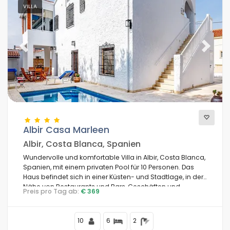
VILLA
Previous
Next
Albir Casa Marleen
Albir, Costa Blanca, Spanien
Wundervolle und komfortable Villa in Albir, Costa Blanca,
Spanien, mit einem privaten Pool für 10 Personen. Das
Haus befindet sich in einer Küsten- und Stadtlage, in der
Nähe von Restaurants und Bars, Geschäften und
Preis pro Tag ab:
€ 369
Supermärkten, 500 m vom Strand von Albir und 1 km von
der Stadt Albir entfernt.
10
6
2