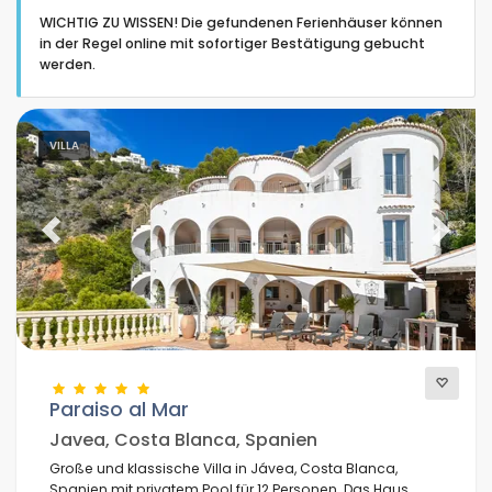
WICHTIG ZU WISSEN! Die gefundenen Ferienhäuser können
in der Regel online mit sofortiger Bestätigung gebucht
werden.
Art der Unterkunft
VILLA
Personen
Previous
Next
Schlafzimmer
Badezimmer
Paraiso al Mar
Javea, Costa Blanca, Spanien
Große und klassische Villa in Jávea, Costa Blanca,
Ihre Auswahl
Spanien mit privatem Pool für 12 Personen. Das Haus
(213)