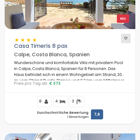
NEU
Casa Timeris 8 pax
Calpe, Costa Blanca, Spanien
Wunderschöne und komfortable Villa mit privatem Pool
in Calpe, Costa Blanca, Spanien für 8 Personen. Das
Haus befindet sich in einem Wohngebiet am Strand, 200
m vom Strand Puerto Blanco und 0,2 km vom Mittelmeer
Preis pro Tag ab:
€ 373
entfernt.
8
4
3
Durchschnittliche Bewertung
7,6
1 Bewertungen