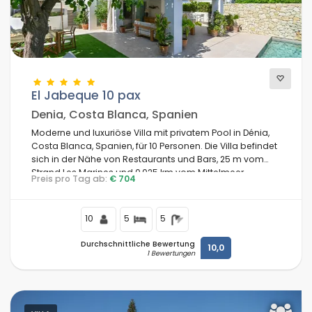
Am besten bewertete
(194)
Luxusimmobilien
(66)
Wochenende
(4)
Des monats
(33)
Für die Familie
(39)
El Jabeque 10 pax
Für Paare
(89)
Denia, Costa Blanca, Spanien
In Strandnähe
(146)
Moderne und luxuriöse Villa mit privatem Pool in Dénia,
Strandbereich
(213)
Costa Blanca, Spanien, für 10 Personen. Die Villa befindet
Am Golfplätze in
(1)
sich in der Nähe von Restaurants und Bars, 25 m vom
Strand Les Marines und 0,025 km vom Mittelmeer
Am Skigebiet
(0)
Preis pro Tag ab:
€ 704
entfernt.
Im Stadtgebiet
(158)
ländlicher Umgebung
(2)
10
5
5
Halbpension
(0)
Durchschnittliche Bewertung
10,0
Spezielle Ermäßigungen
(11)
1 Bewertungen