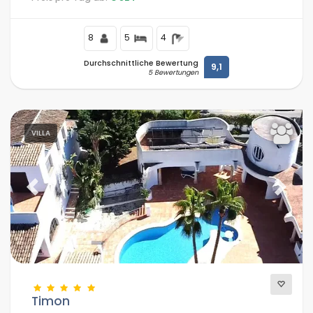
Strand von Altea entfernt.
8
5
4
Durchschnittliche Bewertung
9,1
5 Bewertungen
VILLA
Previous
Next
Timon