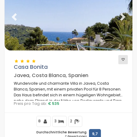
Previous
Next
Casa Bonita
Javea, Costa Blanca, Spanien
Wundervolle und charmante Villa in Javea, Costa
Blanca, Spanien, mit einem privaten Pool für 8 Personen.
Das Haus befindet sich in einem hügeligen Wohngebiet
nahe dem Strand, in der Nähe von Restaurants und Bars,
Preis pro Tag ab:
€ 535
und nur 500 m vom La Barraca Strand entfernt.
8
3
2
Durchschnittliche Bewertung
9,7
2 Bewertungen