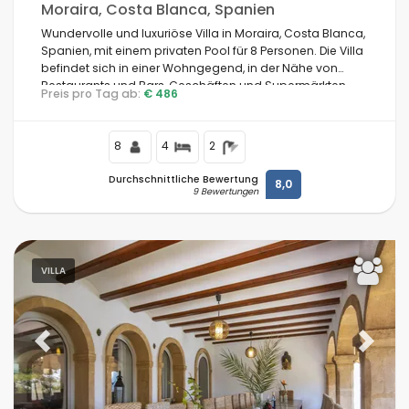
Moraira, Costa Blanca, Spanien
Wundervolle und luxuriöse Villa in Moraira, Costa Blanca,
Spanien, mit einem privaten Pool für 8 Personen. Die Villa
befindet sich in einer Wohngegend, in der Nähe von
Restaurants und Bars, Geschäften und Supermärkten,
Preis pro Tag ab:
€ 486
und 500 m vom Playa Ampolla Strand entfernt.
8
4
2
Durchschnittliche Bewertung
8,0
9 Bewertungen
VILLA
Previous
Next