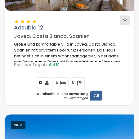
Adsubia 12
Javea, Costa Blanca, Spanien
Große und komfortable Villa in Jávea, Costa Blanca,
Spanien mit privatem Pool für 12 Personen. Das Haus
befindet sich in einem Wohnstrandgebiet, in der Nähe
von Restaurants, Bars und Supermärkten, nur 1 km vom
Preis pro Tag ab:
€ 481
Strand El Arenal, Jávea und vom Mediterráneo, Jávea
entfernt.
12
5
5
Durchschnittliche Bewertung
7,8
95 Bewertungen
VILLA