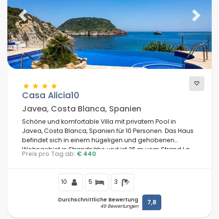
Previous
Next
Casa Alicia10
Javea, Costa Blanca, Spanien
Schöne und komfortable Villa mit privatem Pool in
Javea, Costa Blanca, Spanien für 10 Personen. Das Haus
befindet sich in einem hügeligen und gehobenen
Wohngebiet in Strandnähe und ist 25 m vom Strand La
Preis pro Tag ab:
€ 440
Barraca entfernt.
10
5
3
Durchschnittliche Bewertung
7,8
49 Bewertungen