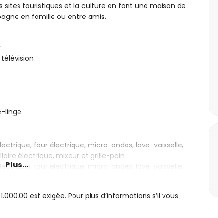
les sites touristiques et la culture en font une maison de
agne en famille ou entre amis.
x
télévision
-linge
ectrique, four électrique, micro-ondes, lave-vaisselle,
loire électrique, mixeur et grille-pain
Plus...
ectrique, four électrique, micro-ondes, lave-vaisselle,
le-pain et extracteur de jus
00,00 est exigée. Pour plus d’informations s’il vous
vec lit double et salle de bains attenante