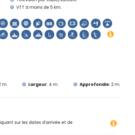
VTT à moins de 5 km.
 rafting, pêche, plongée avec tuba, surf, planche à voile
de la maison)
la maison)
2 m.
Largeur
:
4 m.
Approfondie
:
2 m.
iquant sur les dates d’arrivée et de