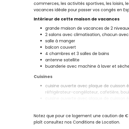
commerces, les activités sportives, les loisirs, 
vacances idéale pour passer vos congés en Esp
Intérieur de cette maison de vacances
grande maison de vacances de 2 niveau
2 salons avec climatisation, chacun avec 
salle à manger
balcon couvert
4 chambres et 3 salles de bains
antenne satellite
buanderie avec machine à laver et sèche
Cuisines
cuisine ouverte avec plaque de cuisson él
réfrigérateur-congélateur, cafetière, bouil
cuisine ouverte avec plaque de cuisson él
réfrigérateur-congélateur, cafetière, gril
Chambres et salles de bains
Notez que pour ce logement une caution de € 1.0
plaît consultez nos Conditions de Location.
4 chambres avec climatisation, chacune a