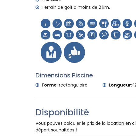
Sports
Terrain de golf à moins de 2 km.
tennis, golf, VTT, cyclisme, canoë, kayak,
et ski nautique (à moins de 5 kilomètres 
équitation (à moins de 10 kilomètres de 
Dimensions Piscine
Forme
:
rectangulaire
Longueur
:
1
Disponibilité
Vous pouvez calculer le prix de la location en cl
départ souhaitées !