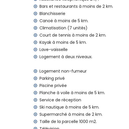
animaux non admis
Bars et restaurants à moins de 2 km.
Équipements et services inclus dans le pri
Blanchisserie
internet (WiFi)
Canoë à moins de 5 km.
aspirateur, fer à repasser et planche à re
Climatisation (7 unités)
literie et serviettes
Court de tennis à moins de 2 km.
service de réception et service d'urgenc
Kayak à moins de 5 km.
Équipements et services avec supplément
Lave-vaisselle
Logement à deux niveaux.
service de blanchisserie
chauffage central et climatisation
Logement non-fumeur
chauffage de la piscine
Parking privé
Divertissements et activités de loisirs pou
Piscine privée
discothèque, bar et promenade (à moins 
Planche à voile à moins de 5 km.
parc d'attractions (Terra Mitica), zoo (
Service de réception
10 kilomètres de la maison)
Ski nautique à moins de 5 km.
Sites touristiques et culture à Altea, Costa
Supermarché à moins de 2 km.
Taille de la parcelle 1000 m2.
église et site historique (Casco Antiguo 
Télévision