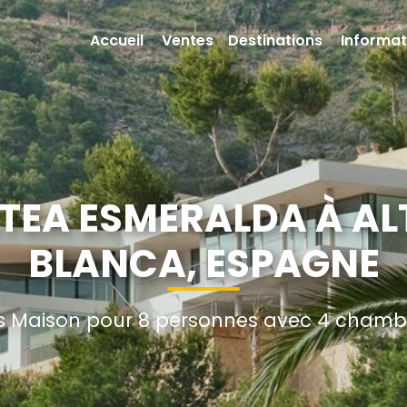
Accueil
Ventes
Destinations
Informat
TEA ESMERALDA À AL
BLANCA, ESPAGNE
 Maison pour 8 personnes avec 4 chambre