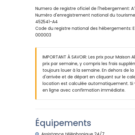
salle de bains attenante avec lavabo simpl
Numero de registre oficiel de l'hebergement: 
2 salles de bains attenantes, chacune av
Numéro d'enregistrement national du touri
Extérieur de cette maison de vacances
452541-A4
Code du registre national des hébergement
piscine privée chauffée mesurant 12m x
000003
3 terrasses, dont 1 est couverte
cuisine extérieure et barbecue
douche extérieure
espace de détente extérieur
IMPORTANT À SAVOIR: Les prix pour Maison Alt
3 places de parking privées couvertes
prix par semaine, y compris les frais suppl
toujours louer à la semaine. En dehors de la
Plus d'informations
d'arrivée et de départ en cliquant sur le cal
village le plus proche : Altea la Vieja (à 
location est calculée automatiquement. Si 
plage la plus proche : Altea Campomanes
en ligne avec confirmation immédiate.
port le plus proche : Altea (à moins de 5 
aéroport le plus proche : Alicante (à moi
deuxième aéroport le plus proche : Valen
transports publics à proximité : bus dans
Équipements
kilomètres
interdiction de fumer
Assistance téléphonique 24/7