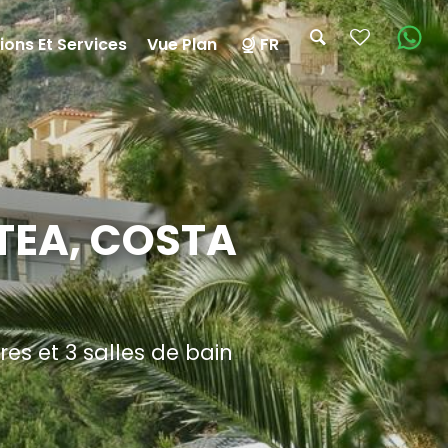
ions Et Services
Vue Plan
FR
TEA, COSTA
s et 3 salles de bain