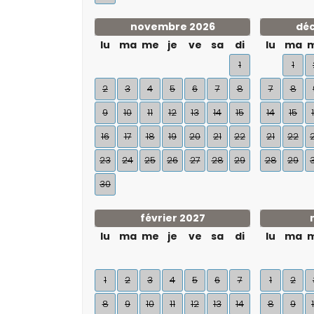
novembre 2026
dé
lu
ma
me
je
ve
sa
di
lu
ma
1
1
2
3
4
5
6
7
8
7
8
9
10
11
12
13
14
15
14
15
16
17
18
19
20
21
22
21
22
23
24
25
26
27
28
29
28
29
30
février 2027
lu
ma
me
je
ve
sa
di
lu
ma
1
2
3
4
5
6
7
1
2
8
9
10
11
12
13
14
8
9